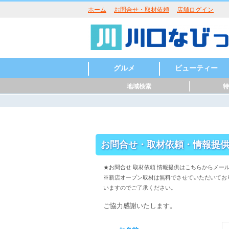
ホーム
お問合せ・取材依頼
店舗ログイン
グルメ
ビューティー
地域検索
特
ラーメン
うどん・そば・麺類
居酒屋・酒屋
和食・日本料理
中華・中国料理
焼肉・鉄板焼
イタリアン
洋食・西洋料理
鍋
パン・ピザ
カフェ・スイーツ
バー・バル
魚介・海鮮料理
バイキング
寿司
カレー
創作料理
アジア・エスニック
各国料理
カラオケ・パーティ
お好み焼き
定食・食堂
焼き鳥・からあげ
お弁当・キッチンカ
その他グルメ
ハンバーガー
つけ麺
まぜそば
うどん
そば
ラーメン
寿司
天ぷら
会席料理
うどん・そば
沖縄料理
とんかつ
パスタ
ピッツア
コース料理
ハンバーグ
カレー
喫茶店
パンケーキ
かき氷
和菓子
ケーキ
チョコレート
タイ料理
韓国料理
ベトナム料理
ロシア料理
スペイン料理
フレンチ
美容室・ヘアサロン
理容室・床屋
まつげエクステ
ネイルサロン
エステサロン
ー・屋台
川口駅周辺
東川口駅周辺
西川口駅周辺
川口元郷駅周辺
南鳩ヶ谷駅周辺
鳩ヶ谷駅周辺
新井宿駅周辺
戸塚安行駅周辺
お問合せ・取材依頼・情報提
★お問合せ 取材依頼 情報提供はこ
※新店オープン取材は無料でさせていただいてお
いますのでご了承ください。
ご協力感謝いたします。