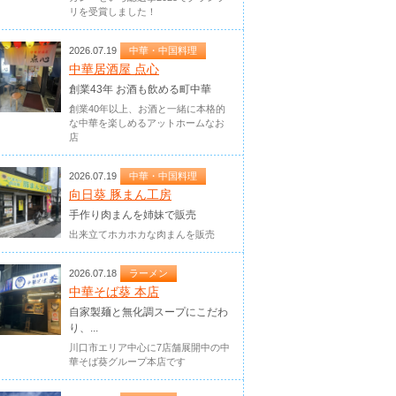
リを受賞しました！
2026.07.19
中華・中国料理
中華居酒屋 点心
創業43年 お酒も飲める町中華
創業40年以上、お酒と一緒に本格的
な中華を楽しめるアットホームなお
店
2026.07.19
中華・中国料理
向日葵 豚まん工房
手作り肉まんを姉妹で販売
出来立てホカホカな肉まんを販売
2026.07.18
ラーメン
中華そば葵 本店
自家製麺と無化調スープにこだわ
り、...
川口市エリア中心に7店舗展開中の中
華そば葵グループ本店です