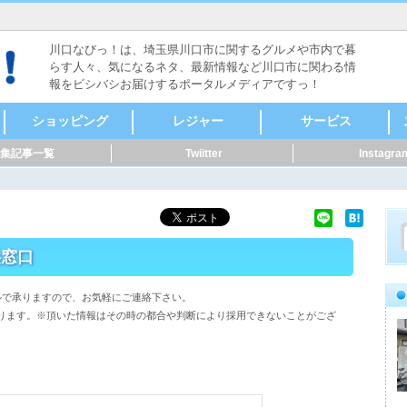
川口なびっ！は、埼玉県川口市に関するグルメや市内で暮
らす人々、気になるネタ、最新情報など川口市に関わる情
報をビシバシお届けするポータルメディアですっ！
ショッピング
レジャー
サービス
集記事一覧
Twiitter
Instagra
食料品
ファッション
本・雑誌・漫画
家電・電化製品
自転車・バイク
新車・中古車
スポーツ用品
メガネ・コンタク
CD・DVD
リサイクルショップ
骨董・陶磁器
着物・呉服
美容・健康
家具・インテリア
花・ガーデニング
雑貨
ペット用品
音楽・楽器
セレクトショップ
ドラッグストア・薬
その他
ヴィンテージ・古道
キャンプ・アウトド
メンズ
レディース
時計
貴金属
アクセサリー
カラオケ
ボーリング・ダーツ
ゲームセンター
映画館・劇場
健康ランド・温泉
占い・手相
バッティング
ライブハウス・音楽
体験・ツアー
公園
その他レジャー
マッサージ
整体
鍼灸
接骨・整骨
リラクゼーション
フットケア
カイロプラクティッ
ホテル・旅館
レンタルショップ
ペット関連
賃貸・不動産
冠婚葬祭
歯科・病院
健康・スポーツ
便利屋・家事代行・
建築・土木・造園
IT・Web
製造業
質屋・リサイクルシ
パフォーマー・ダン
修理
公共機関
その他サービス
クリーニング・コイ
外国語・翻訳
アニマル・ペット
花・フラワーアート
ト・サングラス
局
具
ア
ク
掃除
ョップ
ス
ンランドリー
供窓口
ちらからメールで承りますので、お気軽にご連絡下さい。
ります。※頂いた情報はその時の都合や判断により採用できないことがござ