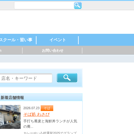
スクール・習い事
イベント
m
お問い合わせ
レンタルスペース・
機械・金属・鉄鋼
印刷・製紙
化学・石油化学
自動車・自動車部
製薬・化粧品
食品・飲料
建築・住宅
英語・英会話
スポーツ
料理
音楽
美容・ネイル
着付け・作法
花・ガーデニング
絵・芸術
塾
幼稚園・保育園
マッサージ
ダンス・日本舞踊
ヨガ・ピラティス
ハンドクラフト
神社・仏閣
お祭り・花火
親子参加型
○○教室
スポーツイベント
音楽・楽器
マルシェ
シェアオフィス
品・バイク
新着店舗情報
2026.07.23
そば
そば処 わさび
手打ち蕎麦と海鮮丼ランチが人気
の蕎...
カレーせいろ総選挙2025でグランプ