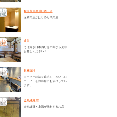
焼肉豊田屋川口西口店
元精肉店がはじめた焼肉屋
盛留
そば好き日本酒好きの方なら是非
お越しください！！
銀林珈琲
コーヒーの味を追求し、おいしい
コーヒーをお客様にお届けしてい
ます。
金糸細麺 彩
金糸細麺と上湯が味わえるお店