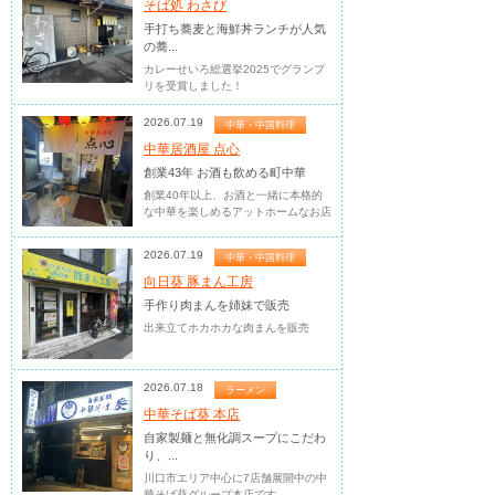
そば処 わさび
手打ち蕎麦と海鮮丼ランチが人気
の蕎...
カレーせいろ総選挙2025でグランプ
リを受賞しました！
2026.07.19
中華・中国料理
中華居酒屋 点心
創業43年 お酒も飲める町中華
創業40年以上、お酒と一緒に本格的
な中華を楽しめるアットホームなお店
2026.07.19
中華・中国料理
向日葵 豚まん工房
手作り肉まんを姉妹で販売
出来立てホカホカな肉まんを販売
2026.07.18
ラーメン
中華そば葵 本店
自家製麺と無化調スープにこだわ
り、...
川口市エリア中心に7店舗展開中の中
華そば葵グループ本店です