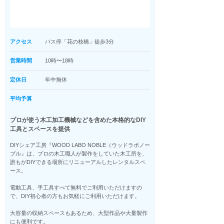
アクセス
バス停「花の枝橋」徒歩3分
営業時間
10時〜18時
定休日
年中無休
平均予算
プロが使う木工加工機械などを含めた本格的なDIY
工具とスペースを提供
DIYシェア工房『WOOD LABO NOBLE（ウッドラボノー
ブル』は、プロの木工職人が製作をしていた木工所を、
誰もがDIYできる場所にリニューアルしたレンタルスペ
ース。
電動工具、手工具すべて無料でご利用いただけますの
で、DIY初心者の方もお気軽にご利用いただけます。
大容量の収納スペースもあるため、大型作品や大量製作
にも便利です。