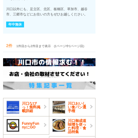
川口以外にも、足立区、北区、板橋区、草加市、越谷
市、三郷市などにお住いの方もぜひお越しください。
年中無休
2件
1件目から2件目まで表示 (1ページ中1ページ目)
川口なび
川口おいし
っ！無料掲
い食パン選
載詳細
手権
川口御成道
FunnyFun
味噌を使っ
nyにGO
た料理・食
品特集