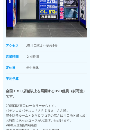
アクセス
JR川口駅より徒歩3分
営業時間
２４時間
定休日
年中無休
平均予算
全国１８０店舗以上を展開するDVD鑑賞（試写室）
です。
JR川口駅東口ロータリーからすぐ。
パチンコ＆パチスロ「ＡＲＥＮＡ」さん隣。
完全防音ルームとＤＶＤフロアの広さは川口地区最大級!
お時間にあったコースがお選びいただけます。
VR導入店舗!WiFi完備!