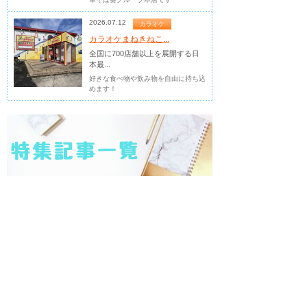
2026.07.12
カラオケ
カラオケまねきねこ...
全国に700店舗以上を展開する日
本最...
好きな食べ物や飲み物を自由に持ち込
めます！