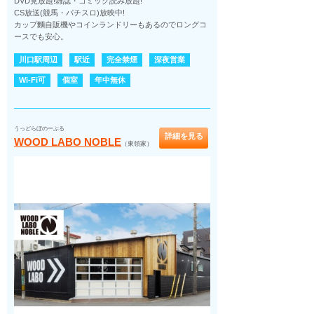
DVD見放題!雑誌・コミック読み放題!
CS放送(競馬・パチスロ)放映中!
カップ麵自販機やコインランドリーもあるのでロングコ
ースでも安心。
川口駅周辺
駅近
完全禁煙
深夜営業
Wi-Fi可
個室
年中無休
うっどらぼのーぶる
詳細を見る
WOOD LABO NOBLE
（東領家）