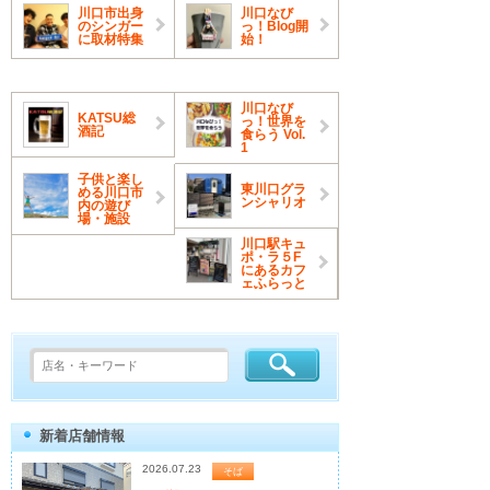
川口市出身
川口なび
のシンガー
っ！Blog開
に取材特集
始！
川口なび
KATSU総
っ！世界を
酒記
食らう Vol.
1
子供と楽し
東川口グラ
める川口市
ンシャリオ
内の遊び
場・施設
川口駅キュ
ポ・ラ５F
にあるカフ
ェふらっと
新着店舗情報
2026.07.23
そば