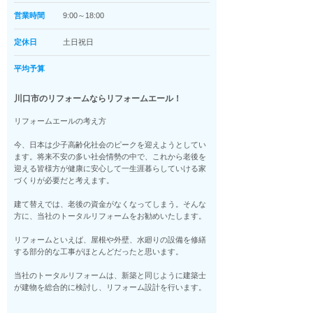
営業時間
9:00～18:00
定休日
土日祝日
平均予算
川口市のリフォームならリフォームエール！
リフォームエールの考え方
今、日本は少子高齢化社会のピークを迎えようとしてい
ます。将来不安の多い社会情勢の中で、これから老後を
迎える皆様方が健康に安心して一生涯暮らしていける家
づくりが必要だと考えます。
建て替えでは、老後の資金がなくなってしまう。そんな
方に、当社のトータルリフォームをお勧めいたします。
リフォームといえば、屋根や外壁、水廻りの設備を修繕
する部分的な工事がほとんどだったと思います。
当社のトータルリフォームは、新築と同じように建築士
が建物を総合的に検討し、リフォーム設計を行います。