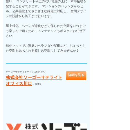
使い、 コンクリートや土のない地面の上に、木や植物を
配することができます。 マンションのベランダからビ
ル、公共施設までさまざまな緑化に対応し、 空間デザイ
ンの設計から施工まで行います。
屋上緑化、ベランダ緑化などで作られた空間をいつまで
も楽しんで頂くため、メンテナンスもボスケにお任せ下
さい。
緑化マットでご家庭のベランダや屋根など、ちょっとし
た空間を緑あふれる癒しの空間にしてみませんか？
ソーゴーサテライトオフィスかわぐち
詳細を見る
株式会社ソーゴーサテライト
オフィス川口
（青木）