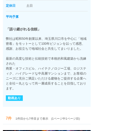
定休日
土日
平均予算
「語り継がれる信頼」
弊社は昭和50年創業以来、埼玉県川口市を中心に「地域
密着」をモットーとして100年ビジョンを以って感恩、
感謝、お役立ちで地域社会と共生してまいりました。
最新の高度な技術と伝統技術で本格的和風建築から洗練
された
商業・オフィスビル、ハイテクノロジー工場、ロジステ
ィク、ハイグレードな中高層マンションまで、お客様の
ニーズに充分ご満足いただける建物をご提供する企業へ
と全社一丸となって尚一層成長することを目指しており
ます。
動画あり
7件
1件目から7件目まで表示 (1ページ中1ページ目)