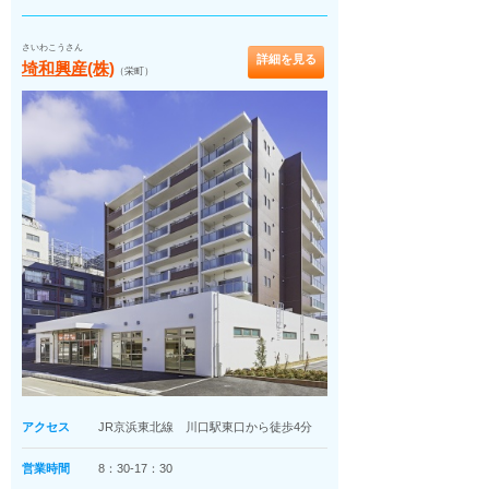
さいわこうさん
詳細を見る
埼和興産(株)
（栄町）
アクセス
JR京浜東北線 川口駅東口から徒歩4分
営業時間
8：30-17：30