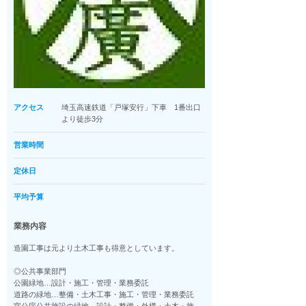
アクセス
埼玉高速鉄道「戸塚安行」下車 1番出口
より徒歩3分
営業時間
定休日
平均予算
業務内容
造園工事は元より土木工事も得意としています。
◎公共事業部門
公園緑地…設計・施工・管理・業務委託
道路の緑地…整備・土木工事・施工・管理・業務委託