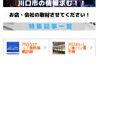
川口なび
川口おいし
っ！無料掲
い食パン選
載詳細
手権
川口御成道
FunnyFun
味噌を使っ
nyにGO
た料理・食
品特集
川口市出身
川口なび
のシンガー
っ！Blog開
に取材特集
始！
川口なび
KATSU総
っ！世界を
酒記
食らう Vol.
1
子供と楽し
東川口グラ
める川口市
ンシャリオ
内の遊び