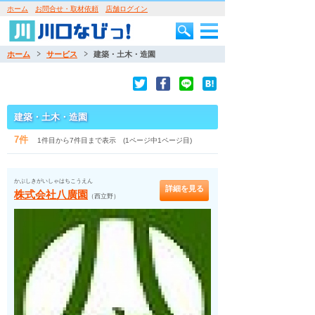
ホーム
お問合せ・取材依頼
店舗ログイン
ホーム
サービス
建築・土木・造園
建築・土木・造園
7件
1件目から7件目まで表示 (1ページ中1ページ目)
かぶしきがいしゃはちこうえん
詳細を見る
株式会社八廣園
（西立野）