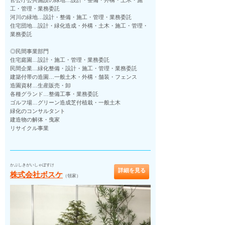
官公庁公共施設の緑地…設計・整備・外構・土木・施
工・管理・業務委託
河川の緑地…設計・整備・施工・管理・業務委託
住宅団地…設計・緑化造成・外構・土木・施工・管理・
業務委託
◎民間事業部門
住宅庭園…設計・施工・管理・業務委託
民間企業…緑化整備・設計・施工・管理・業務委託
建築付帯の造園…一般土木・外構・舗装・フェンス
造園資材…生産販売・卸
各種グランド…整備工事・業務委託
ゴルフ場…グリーン造成芝付植栽・一般土木
緑化のコンサルタント
建造物の解体・曳家
リサイクル事業
かぶしきがいしゃぼすけ
詳細を見る
株式会社ボスケ
（領家）