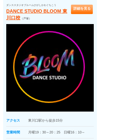
ダンススタジオブルームひがしかわぐちこう
詳細を見る
DANCE STUDIO BLOOM 東
川口校
（戸塚）
アクセス
東川口駅から徒歩15分
営業時間
月曜19：30～20：25 日曜16：10～