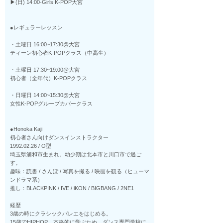
⁡▶︎(日) 14:00-Girls K-POP大宮
●レギュラーレッスン
・土曜日 16:00~17:30@大宮
ティーン初心者K-POPクラス（中高生）
・土曜日 17:30~19:00@大宮
初心者（全年代）K-POPクラス
・日曜日 14:00~15:30@大宮
女性K-POPグループカバークラス​
​●Honoka Kaji
初心者さん向けダンスインストラクター
1992.02.26 / O型
埼玉県浦和市生まれ。幼少期は北本市と川口市で過ご
す。
趣味：読書 / さんぽ / 写真を撮る / 映画を観る（ヒューマ
ンドラマ系）
推し：BLACKPINK / IVE / iKON / BIGBANG / 2NE1
経歴
3歳の時にクラシックバレエをはじめる。
15歳でHIPHOP。本格的に学ぶため、ダンス専門学校に