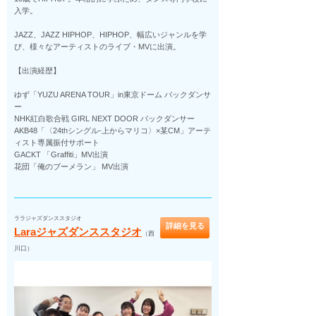
入学。
JAZZ、JAZZ HIPHOP、HIPHOP、幅広いジャンルを学
び、様々なアーティストのライブ・MVに出演。
【出演経歴】
ゆず「YUZU ARENA TOUR」in東京ドーム バックダンサ
ー
NHK紅白歌合戦 GIRL NEXT DOOR バックダンサー
AKB48「〈24thシングル-上からマリコ〉×某CM」アーテ
ィスト専属振付サポート
GACKT 「Graffiti」MV出演
花団「俺のブーメラン」 MV出演
ララジャズダンススタジオ
詳細を見る
Laraジャズダンススタジオ
（西
川口）