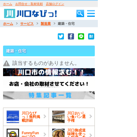
ホーム
お問合せ・取材依頼
店舗ログイン
ホーム
サービス
製造業
建築・住宅
建築・住宅
該当するものがありません。
川口なび
川口おいし
っ！無料掲
い食パン選
載詳細
手権
川口御成道
FunnyFun
味噌を使っ
nyにGO