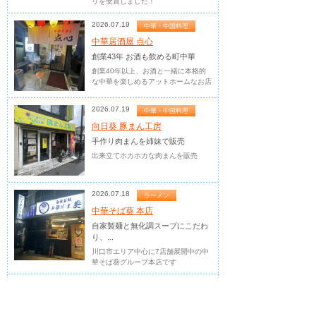
リを受賞しました！
2026.07.19
中華・中国料理
中華居酒屋 点心
創業43年 お酒も飲める町中華
創業40年以上、お酒と一緒に本格的
な中華を楽しめるアットホームなお店
2026.07.19
中華・中国料理
向日葵 豚まん工房
手作り肉まんを姉妹で販売
出来立てホカホカな肉まんを販売
2026.07.18
ラーメン
中華そば葵 本店
自家製麺と無化調スープにこだわ
り、...
川口市エリア中心に7店舗展開中の中
華そば葵グループ本店です
2026.07.12
カラオケ
カラオケまねきねこ...