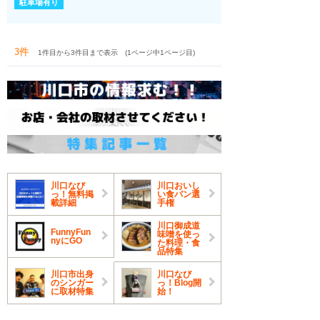
駐車場有り
3件
1件目から3件目まで表示 (1ページ中1ページ目)
川口なび
川口おいし
っ！無料掲
い食パン選
載詳細
手権
川口御成道
FunnyFun
味噌を使っ
nyにGO
た料理・食
品特集
川口市出身
川口なび
のシンガー
っ！Blog開
に取材特集
始！