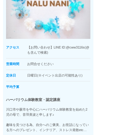
アクセス
【お問い合わせ】LINE ID:@cww3116s(@
も含んで検索)
営業時間
お問合せください
定休日
日曜日(※イベント出店の可能性あり)
平均予算
ハーバリウム体験教室・認定講座
川口市や蕨市を中心にハーバリウム体験教室を始めた2
児の母で、音羽美波と申します♪
趣味を見つける為、自分へのご褒美、お世話になってい
る方へのプレゼント、インテリア、ストレス発散etc…