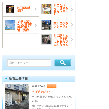
川口なび
KATSU総
っ！世界を
酒記
食らう Vol.
1
子供と楽し
東川口グラ
める川口市
ンシャリオ
内の遊び
場・施設
川口駅キュ
ポ・ラ５F
にあるカフ
ェふらっと
新着店舗情報
2026.07.23
そば
そば処 わさび
手打ち蕎麦と海鮮丼ランチが人気
の蕎...
カレーせいろ総選挙2025でグランプ