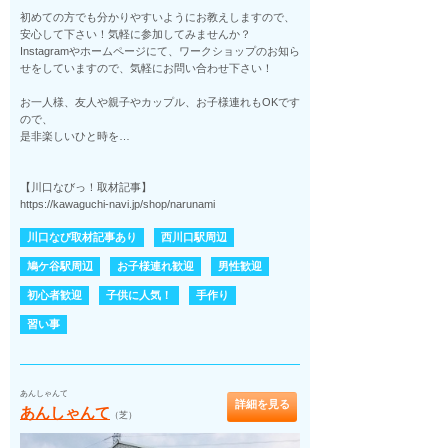
初めての方でも分かりやすいようにお教えしますので、
安心して下さい！気軽に参加してみませんか？
Instagramやホームページにて、ワークショップのお知ら
せをしていますので、気軽にお問い合わせ下さい！
お一人様、友人や親子やカップル、お子様連れもOKです
ので、
是非楽しいひと時を…
【川口なびっ！取材記事】
https://kawaguchi-navi.jp/shop/narunami
川口なび取材記事あり
西川口駅周辺
鳩ケ谷駅周辺
お子様連れ歓迎
男性歓迎
初心者歓迎
子供に人気！
手作り
習い事
あんしゃんて
詳細を見る
あんしゃんて
（芝）