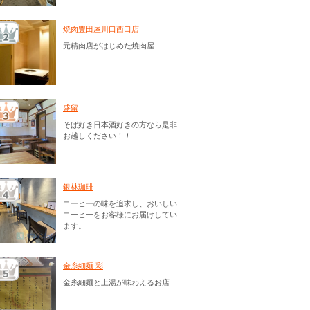
焼肉豊田屋川口西口店
元精肉店がはじめた焼肉屋
盛留
そば好き日本酒好きの方なら是非
お越しください！！
銀林珈琲
コーヒーの味を追求し、おいしい
コーヒーをお客様にお届けしてい
ます。
金糸細麺 彩
金糸細麺と上湯が味わえるお店