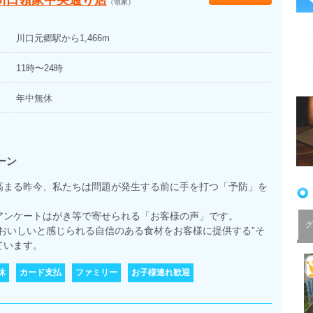
川口領家中央通り店
（領家）
川口元郷駅から1,466m
11時〜24時
年中無休
ーン
高まる昨今、私たちは問題が発生する前に手を打つ「予防」を
アンケートはがき等で寄せられる「お客様の声」です。
グ
おいしいと感じられる自信のある食材をお客様に提供する”そ
ています。
休
カード支払
ファミリー
お子様連れ歓迎