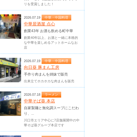
リを受賞しました！
2026.07.19
中華・中国料理
中華居酒屋 点心
創業43年 お酒も飲める町中華
創業40年以上、お酒と一緒に本格的
な中華を楽しめるアットホームなお
店
2026.07.19
中華・中国料理
向日葵 豚まん工房
手作り肉まんを姉妹で販売
出来立てホカホカな肉まんを販売
2026.07.18
ラーメン
中華そば葵 本店
自家製麺と無化調スープにこだわ
り、...
川口市エリア中心に7店舗展開中の中
華そば葵グループ本店です