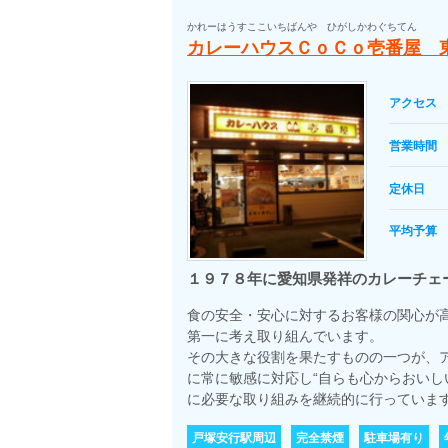
かれーはうすここいちばんや ひがしかわぐちてん
カレーハウスＣｏＣｏ壱番屋 
アクセス
営業時間
定休日
平均予算
１９７８年に愛知県発祥のカレーチェ
食の安全・安心に対するお客様の関心が
第一に考え取り組んでいます。
その大きな役割を果たすものの一つが、
に常に敏感に対応し“自らも心からおいし
に必要な取り組みを継続的に行っていま
戸塚安行駅周辺
完全禁煙
駐車場有り