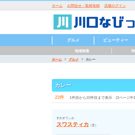
ホーム
お問合せ・取材依頼
店舗ログイン
グルメ
ビューティー
地域検索
特
ラーメン
うどん・そば・麺類
居酒屋・酒屋
和食・日本料理
中華・中国料理
焼肉・鉄板焼
イタリアン
洋食・西洋料理
鍋
パン・ピザ
カフェ・スイーツ
バー・バル
魚介・海鮮料理
バイキング
寿司
カレー
創作料理
アジア・エスニック
各国料理
カラオケ・パーティ
お好み焼き
定食・食堂
焼き鳥・からあげ
お弁当・キッチンカ
その他グルメ
ハンバーガー
つけ麺
まぜそば
うどん
そば
ラーメン
寿司
天ぷら
会席料理
うどん・そば
沖縄料理
とんかつ
パスタ
ピッツア
コース料理
ハンバーグ
カレー
喫茶店
パンケーキ
かき氷
和菓子
ケーキ
チョコレート
タイ料理
韓国料理
ベトナム料理
ロシア料理
スペイン料理
フレンチ
美容室・ヘアサロン
理容室・床屋
まつげエクステ
ネイルサロン
エステサロン
ー・屋台
ホーム
グルメ
カレー
川口駅周辺
東川口駅周辺
西川口駅周辺
川口元郷駅周辺
南鳩ヶ谷駅周辺
鳩ヶ谷駅周辺
新井宿駅周辺
戸塚安行駅周辺
カレー
23件
1件目から10件目まで表示 (3ページ中
すわすてぃか
スワスティカ
（芝）