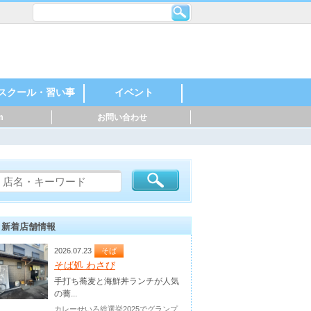
スクール・習い事
イベント
m
お問い合わせ
レンタルスペース・
機械・金属・鉄鋼
印刷・製紙
化学・石油化学
自動車・自動車部
製薬・化粧品
食品・飲料
建築・住宅
英語・英会話
スポーツ
料理
音楽
美容・ネイル
着付け・作法
花・ガーデニング
絵・芸術
塾
幼稚園・保育園
マッサージ
ダンス・日本舞踊
ヨガ・ピラティス
ハンドクラフト
神社・仏閣
お祭り・花火
親子参加型
○○教室
スポーツイベント
音楽・楽器
マルシェ
シェアオフィス
品・バイク
新着店舗情報
2026.07.23
そば
そば処 わさび
手打ち蕎麦と海鮮丼ランチが人気
の蕎...
カレーせいろ総選挙2025でグランプ