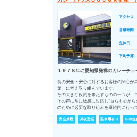
カレーハウスＣｏＣｏ壱番屋 
アクセス
営業時間
定休日
平均予算
１９７８年に愛知県発祥のカレーチェ
食の安全・安心に対するお客様の関心が
第一に考え取り組んでいます。
その大きな役割を果たすものの一つが、
その声に常に敏感に対応し“自らも心から
のために必要な取り組みを継続的に行っ
完全禁煙
深夜営業
駐車場有り
年中無