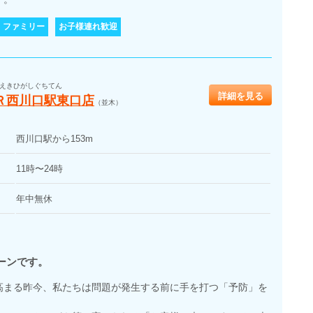
ファミリー
お子様連れ歓迎
えきひがしぐちてん
詳細を見る
Ｒ西川口駅東口店
（並木）
西川口駅から153m
11時〜24時
年中無休
ーンです。
高まる昨今、私たちは問題が発生する前に手を打つ「予防」を