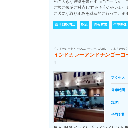
その大きな役割を果たすものの一つが、
に常に敏感に対応し“自らも心からおいし
に必要な取り組みを継続的に行っていま
西川口駅周辺
駅近
深夜営業
年中無休
インドカレーあんどなんごーごーむんばい・いおんかわぐ
インドカレーアンドナンゴーゴ
川）
アクセス
営業時間
定休日
平均予算
日本で1番インドに近いインドレスト