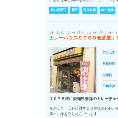
川口駅周辺
駅近
深夜営業
年中無休
かれーはうすここいちばんや じぇいあーるにしかわぐち
カレーハウスＣＯＣＯ壱番屋Ｊ
アクセス
営業時間
定休日
平均予算
１９７８年に愛知県発祥のカレーチェ
食の安全・安心に対するお客様の関心が
第一に考え取り組んでいます。