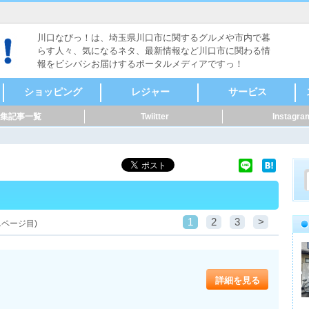
川口なびっ！は、埼玉県川口市に関するグルメや市内で暮
らす人々、気になるネタ、最新情報など川口市に関わる情
報をビシバシお届けするポータルメディアですっ！
ショッピング
レジャー
サービス
集記事一覧
Twiitter
Instagra
食料品
ファッション
本・雑誌・漫画
家電・電化製品
自転車・バイク
新車・中古車
スポーツ用品
メガネ・コンタク
CD・DVD
リサイクルショップ
骨董・陶磁器
着物・呉服
美容・健康
家具・インテリア
花・ガーデニング
雑貨
ペット用品
音楽・楽器
セレクトショップ
ドラッグストア・薬
その他
ヴィンテージ・古道
キャンプ・アウトド
メンズ
レディース
時計
貴金属
アクセサリー
カラオケ
ボーリング・ダーツ
ゲームセンター
映画館・劇場
健康ランド・温泉
占い・手相
バッティング
ライブハウス・音楽
体験・ツアー
公園
その他レジャー
マッサージ
整体
鍼灸
接骨・整骨
リラクゼーション
フットケア
カイロプラクティッ
ホテル・旅館
レンタルショップ
ペット関連
賃貸・不動産
冠婚葬祭
歯科・病院
健康・スポーツ
便利屋・家事代行・
建築・土木・造園
IT・Web
製造業
質屋・リサイクルシ
パフォーマー・ダン
修理
公共機関
その他サービス
クリーニング・コイ
外国語・翻訳
アニマル・ペット
花・フラワーアート
ト・サングラス
局
具
ア
ク
掃除
ョップ
ス
ンランドリー
1
2
3
>
1ページ目)
詳細を見る