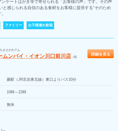
アンケートはがき等で寄せられる「お客様の声」です。その声
いと感じられる自信のある食材をお客様に提供する”そのため
す。
ファミリー
お子様連れ歓迎
ちまえかわてん
詳細を見る
ームンバイ・イオン川口前川店
（前
蕨駅（JR京浜東北線）東口よりバス10分
10時～22時
無休
ラン