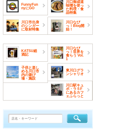
川口御成道
FunnyFun
味噌を使っ
nyにGO
た料理・食
品特集
川口市出身
川口なび
のシンガー
っ！Blog開
に取材特集
始！
川口なび
KATSU総
っ！世界を
酒記
食らう Vol.
1
子供と楽し
東川口グラ
める川口市
ンシャリオ
内の遊び
場・施設
川口駅キュ
ポ・ラ５F
にあるカフ
ェふらっと