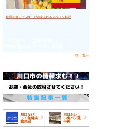
世界を食らう Vol.3 人情味溢れるスペイン料理
川なびっ！世界を食らう Vol.3 人
情味溢れるスペイン料理
一覧へ
川口なび
川口おいし
っ！無料掲
い食パン選
載詳細
手権