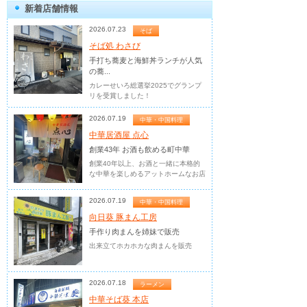
新着店舗情報
2026.07.23
そば
そば処 わさび
手打ち蕎麦と海鮮丼ランチが人気
の蕎...
カレーせいろ総選挙2025でグランプ
リを受賞しました！
2026.07.19
中華・中国料理
中華居酒屋 点心
創業43年 お酒も飲める町中華
創業40年以上、お酒と一緒に本格的
な中華を楽しめるアットホームなお店
2026.07.19
中華・中国料理
向日葵 豚まん工房
手作り肉まんを姉妹で販売
出来立てホカホカな肉まんを販売
2026.07.18
ラーメン
中華そば葵 本店