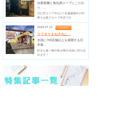
自家製麺と無化調スープにこだわ
り、...
川口市エリア中心に7店舗展開中の中
華そば葵グループ本店です
2026.07.12
カラオケ
カラオケまねきねこ...
全国に700店舗以上を展開する日
本最...
好きな食べ物や飲み物を自由に持ち込
めます！