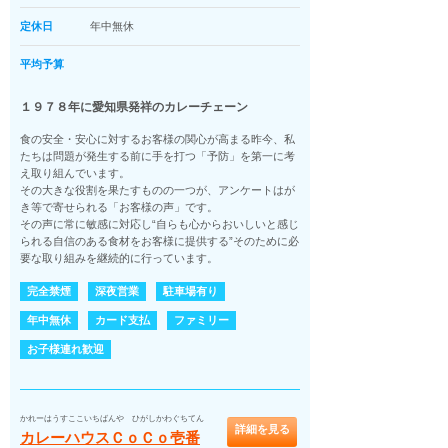
定休日
年中無休
平均予算
１９７８年に愛知県発祥のカレーチェーン
食の安全・安心に対するお客様の関心が高まる昨今、私
たちは問題が発生する前に手を打つ「予防」を第一に考
え取り組んでいます。
その大きな役割を果たすものの一つが、アンケートはが
き等で寄せられる「お客様の声」です。
その声に常に敏感に対応し“自らも心からおいしいと感じ
られる自信のある食材をお客様に提供する”そのために必
要な取り組みを継続的に行っています。
完全禁煙
深夜営業
駐車場有り
年中無休
カード支払
ファミリー
お子様連れ歓迎
かれーはうすここいちばんや ひがしかわぐちてん
詳細を見る
カレーハウスＣｏＣｏ壱番