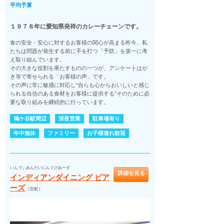
平均予算
１９７８年に愛知県発祥のカレーチェーンです。
食の安全・安心に対するお客様の関心が高まる昨今、私
たちは問題が発生する前に手を打つ「予防」を第一に考
え取り組んでいます。
その大きな役割を果たすものの一つが、アンケートはが
き等で寄せられる「お客様の声」です。
その声に常に敏感に対応し“自らも心からおいしいと感じ
られる自信のある食材をお客様に提供する”そのために必
要な取り組みを継続的に行っています。
鳩ケ谷駅周辺
深夜営業
駐車場有り
年中無休
ファミリー
お子様連れ歓迎
いんでぃあんだいにんぐぴあーず
詳細を見る
インディアンダイニング ピア
ーズ
（宮町）