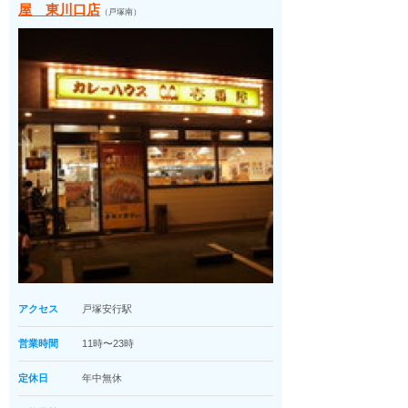
屋 東川口店
（戸塚南）
アクセス
戸塚安行駅
営業時間
11時〜23時
定休日
年中無休