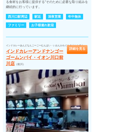
る食材をお客様に提供する”そのために必要な取り組みを
継続的に行っています。
西川口駅周辺
駅近
深夜営業
年中無休
ファミリー
お子様連れ歓迎
インドカレーあんどなんごーごーむんばい・いおんかわぐちまえかわてん
詳細を見る
インドカレーアンドナンゴー
ゴームンバイ・イオン川口前
川店
（前川）