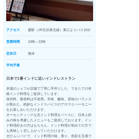
アクセス
蕨駅（JR京浜東北線）東口よりバス10分
営業時間
10時～22時
定休日
無休
平均予算
日本で1番インドに近いインドレストラン
本場のシェフが店舗で丁寧に手作りした、できたての本
格インド料理をご提供しています。
保存料、着色料は不使用。辛味、酸味、旨味のバランス
が取れた、絶妙なインドスパイスのアロマとハーモニー
をお楽しみいただけます。
オーセンティックな北インド料理をベースに、日本人好
みの味を考慮したメニューもご提供しております。イン
ド料理好きの方はもちろん、インド料理が初めての方で
も美味しく召し上がっていただけます。
ぜひムンバイで、インド料理の味、香り、色彩を五感で