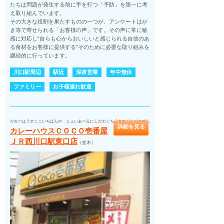
たちは問題が発生する前に手を打つ「予防」を第一に考
え取り組んでいます。
その大きな役割を果たすものの一つが、アンケートはが
き等で寄せられる「お客様の声」です。その声に常に敏
感に対応し“自らも心からおいしいと感じられる自信のあ
る食材をお客様に提供する”そのために必要な取り組みを
継続的に行っています。
川口駅周辺
駅近
深夜営業
年中無休
ファミリー
お子様連れ歓迎
かれーはうすここいちばんや じぇいあーるにしかわぐちえきひがしぐちてん
詳細を見る
カレーハウスＣＯＣＯ壱番屋
ＪＲ西川口駅東口店
（並木）