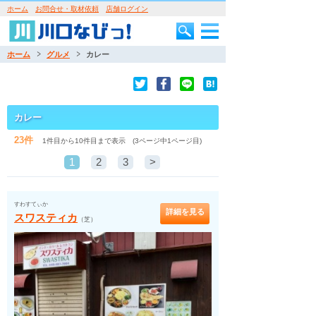
ホーム
お問合せ・取材依頼
店舗ログイン
ホーム
グルメ
カレー
カレー
23件
1件目から10件目まで表示 (3ページ中1ページ目)
1
2
3
>
すわすてぃか
詳細を見る
スワスティカ
（芝）