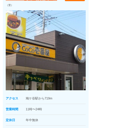
（里）
アクセス
鳩ケ谷駅から719m
営業時間
11時〜24時
定休日
年中無休