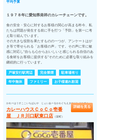
平均予算
１９７８年に愛知県発祥のカレーチェーンです。
食の安全・安心に対するお客様の関心が高まる昨今、私
たちは問題が発生する前に手を打つ「予防」を第一に考
え取り組んでいます。
その大きな役割を果たすものの一つが、アンケートはが
き等で寄せられる「お客様の声」です。その声に常に敏
感に対応し“自らも心からおいしいと感じられる自信のあ
る食材をお客様に提供する”そのために必要な取り組みを
継続的に行っています。
戸塚安行駅周辺
完全禁煙
駐車場有り
年中無休
ファミリー
お子様連れ歓迎
かれーはうすここいちばんや じぇいあーるかわぐちえきひがしぐちてん
詳細を見る
カレーハウスＣｏＣｏ壱番
屋 ＪＲ川口駅東口店
（栄町）