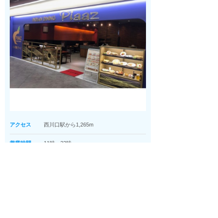
アクセス
西川口駅から1,265m
営業時間
11時～22時
定休日
無休
平均予算
インドカレーが味わえるお店
ふかふかモチモチの柔らかいナンやチーズたっぷりのチ