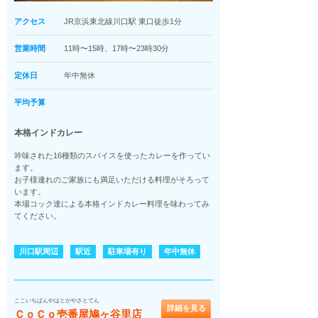
アクセス
JR京浜東北線川口駅 東口徒歩1分
営業時間
11時〜15時、17時〜23時30分
定休日
年中無休
平均予算
本格インドカレー
吟味された16種類のスパイスを使ったカレーを作ってい
ます。
お子様連れのご家族にも満足いただける料理がそろって
います。
本場コック達による本格インドカレー料理を味わってみ
てください。
川口駅周辺
駅近
駐車場有り
年中無休
ここいちばんやはとがやさとてん
詳細を見る
ＣｏＣｏ壱番屋鳩ヶ谷里店