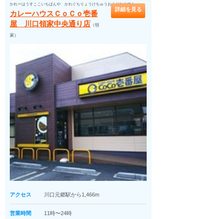
かれーはうすここいちばんや かわぐちりょうけちゅうおうどおりてん
詳細を見る
カレーハウスＣｏＣｏ壱番
屋 川口領家中央通り店
（領
家）
アクセス
川口元郷駅から1,466m
営業時間
11時〜24時