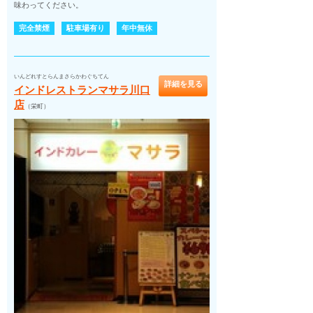
味わってください。
完全禁煙
駐車場有り
年中無休
いんどれすとらんまさらかわぐちてん
詳細を見る
インドレストランマサラ川口
店
（栄町）