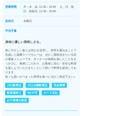
営業時間
月～水、金: 11:30～15:00 土、日、祝
日、祝前日: 11:30～16:00
定休日
木曜日
平均予算
身体に優しい美味しさを。
体にやさしい食とは何かを追求し、研究を重ねることで
完成した薬膳スープカレーは、ぜひご賞味頂きたい当店
の看板メニューです。オーナーが体調を崩したことをき
っかけに、食材にこだわり、お客様に安心・安全な料理
を楽しんでいただきたいという想いで料理を提供してお
ります。
色々な思いがつまった料理を食べにぜひご来店下さい♪
川口駅周辺
川口元郷駅周辺
完全禁煙
駐車場有り
Wi-Fi可
カード支払
お子様連れ歓迎