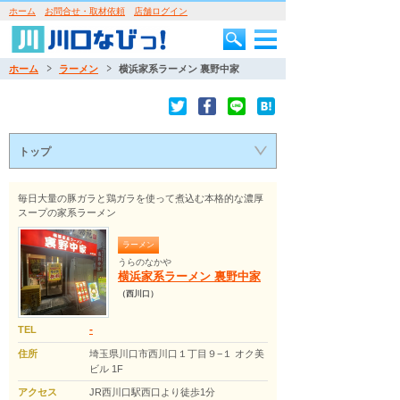
ホーム
お問合せ・取材依頼
店舗ログイン
ホーム
ラーメン
横浜家系ラーメン 裏野中家
トップ
毎日大量の豚ガラと鶏ガラを使って煮込む本格的な濃厚
スープの家系ラーメン
ラーメン
うらのなかや
横浜家系ラーメン 裏野中家
（西川口）
-
TEL
住所
埼玉県川口市西川口１丁目９−１ オク美
ビル 1F
アクセス
JR西川口駅西口より徒歩1分