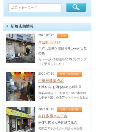
新着店舗情報
2026.07.23
そば
そば処 わさび
手打ち蕎麦と海鮮丼ランチが人気
の蕎...
カレーせいろ総選挙2025でグランプ
リを受賞しました！
2026.07.19
中華・中国料理
中華居酒屋 点心
創業43年 お酒も飲める町中華
創業40年以上、お酒と一緒に本格的
な中華を楽しめるアットホームなお店
2026.07.19
中華・中国料理
向日葵 豚まん工房
手作り肉まんを姉妹で販売
出来立てホカホカな肉まんを販売