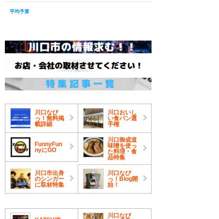
平均予算
川口なび
川口おいし
っ！無料掲
い食パン選
載詳細
手権
川口御成道
FunnyFun
味噌を使っ
nyにGO
た料理・食
品特集
川口市出身
川口なび
のシンガー
っ！Blog開
に取材特集
始！
川口なび