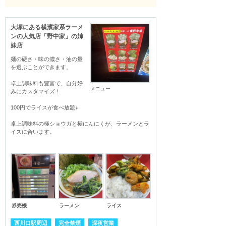
大塚にある横濱家系ラーメ
ンの人気店「野中家」の姉
妹店
麺の硬さ・味の濃さ・油の量
を選ぶことができます。

卓上調味料も豊富で、自分好
メニュー
みにカスタマイズ！

100円でライスが食べ放題♪

卓上調味料の極ショウガと極にんにくが、ラーメンとラ
イスに合います。
券売機
ラーメン
ライス
西川口駅周辺
完全禁煙
深夜営業