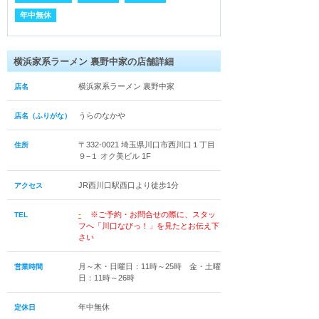
年中無休
横浜家系ラーメン 裏野中家の店舗詳細
横浜家系ラーメン 裏野中家
店名
うらのなかや
店名（ふりがな）
〒332-0021 埼玉県川口市西川口１丁目
住所
９−１ オク美ビル 1F
JR西川口駅西口より徒歩1分
アクセス
-
※ご予約・お問合せの際に、スタッ
TEL
フへ「川口なびっ！」を見たとお伝え下
さい
月～木・日曜日：11時～25時 金・土曜
営業時間
日：11時～26時
年中無休
定休日