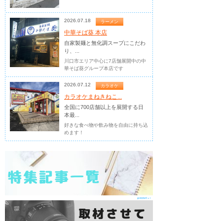
2026.07.18
ラーメン
中華そば葵 本店
自家製麺と無化調スープにこだわ
り、...
川口市エリア中心に7店舗展開中の中
華そば葵グループ本店です
2026.07.12
カラオケ
カラオケまねきねこ...
全国に700店舗以上を展開する日
本最...
好きな食べ物や飲み物を自由に持ち込
めます！