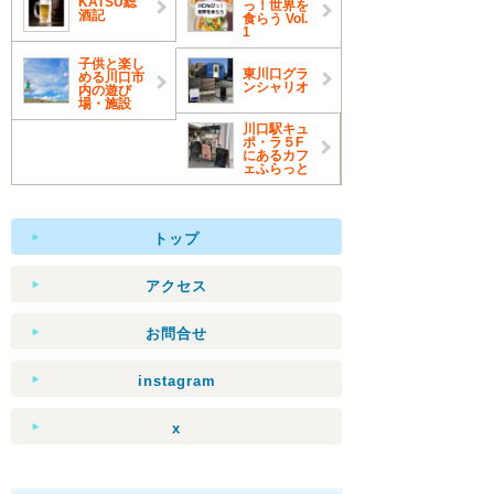
KATSU総
っ！世界を
酒記
食らう Vol.
1
子供と楽し
東川口グラ
める川口市
ンシャリオ
内の遊び
場・施設
川口駅キュ
ポ・ラ５F
にあるカフ
ェふらっと
トップ
アクセス
お問合せ
instagram
x