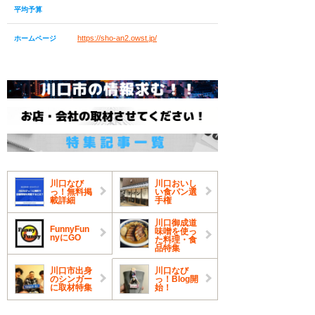
平均予算
https://sho-an2.owst.jp/
ホームページ
川口なび
川口おいし
っ！無料掲
い食パン選
載詳細
手権
川口御成道
FunnyFun
味噌を使っ
nyにGO
た料理・食
品特集
川口市出身
川口なび
のシンガー
っ！Blog開
に取材特集
始！