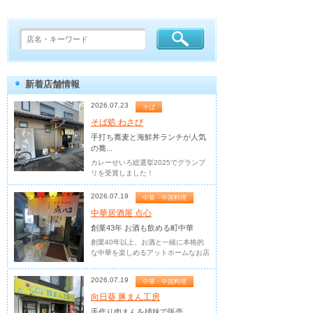
新着店舗情報
2026.07.23
そば
そば処 わさび
手打ち蕎麦と海鮮丼ランチが人気
の蕎...
カレーせいろ総選挙2025でグランプ
リを受賞しました！
2026.07.19
中華・中国料理
中華居酒屋 点心
創業43年 お酒も飲める町中華
創業40年以上、お酒と一緒に本格的
な中華を楽しめるアットホームなお店
2026.07.19
中華・中国料理
向日葵 豚まん工房
手作り肉まんを姉妹で販売