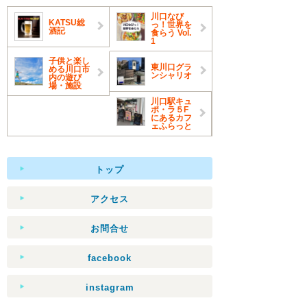
川口なび
KATSU総
っ！世界を
酒記
食らう Vol.
1
子供と楽し
東川口グラ
める川口市
ンシャリオ
内の遊び
場・施設
川口駅キュ
ポ・ラ５F
にあるカフ
ェふらっと
トップ
アクセス
お問合せ
facebook
instagram