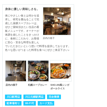
身体に優しい美味しさを。
体にやさしい食とは何かを追
求し、研究を重ねることで完
成した薬膳スープカレーは、
ぜひご賞味頂きたい当店の看
板メニューです。オーナーが
体調を崩したことをきっかけ
店内の様子
に、食材にこだわり、お客様
に安心・安全な料理を楽しん
でいただきたいという想いで料理を提供しております。

色々な思いがつまった料理を食べにぜひご来店下さい♪
店内の様子
札幌スープカレー
SHO-AN風シンガ
ポールライス
川口駅周辺
川口元郷駅周辺
完全禁煙
駐車場有り
Wi-Fi可
カード支払