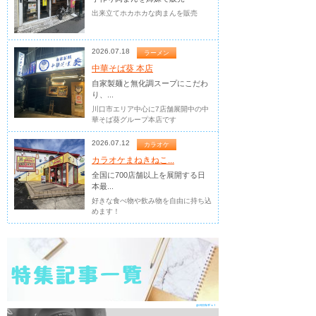
出来立てホカホカな肉まんを販売
2026.07.18
ラーメン
中華そば葵 本店
自家製麺と無化調スープにこだわ
り、...
川口市エリア中心に7店舗展開中の中
華そば葵グループ本店です
2026.07.12
カラオケ
カラオケまねきねこ...
全国に700店舗以上を展開する日
本最...
好きな食べ物や飲み物を自由に持ち込
めます！