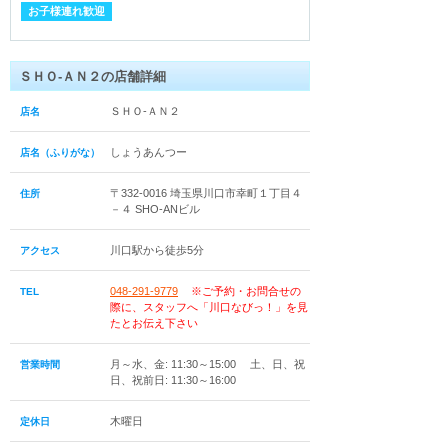
お子様連れ歓迎
ＳＨＯ‐ＡＮ２の店舗詳細
ＳＨＯ‐ＡＮ２
店名
しょうあんつー
店名（ふりがな）
〒332-0016 埼玉県川口市幸町１丁目４
住所
－４ SHO-ANビル
川口駅から徒歩5分
アクセス
048-291-9779
※ご予約・お問合せの
TEL
際に、スタッフへ「川口なびっ！」を見
たとお伝え下さい
月～水、金: 11:30～15:00 土、日、祝
営業時間
日、祝前日: 11:30～16:00
木曜日
定休日