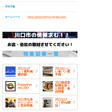
平均予算
https://www.menya-miyabi.com/
ホームページ
川口なび
川口おいし
っ！無料掲
い食パン選
載詳細
手権
川口御成道
FunnyFun
味噌を使っ
nyにGO
た料理・食
品特集
川口市出身
川口なび
のシンガー
っ！Blog開
に取材特集
始！