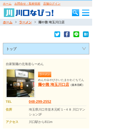
ホーム
お問合せ・取材依頼
店舗ログイン
ホーム
ラーメン
麺や雅 埼玉川口店
トップ
自家製麺の北海道らーめん
ラーメン
めんやみやびさいたまかわぐちてん
麺や雅 埼玉川口店
（並木元町）
048-299-2552
TEL
住所
埼玉県川口市並木元町１−４８ 川口マン
ション1F
アクセス
川口駅から811m