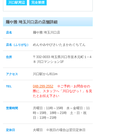
川口駅周辺
完全禁煙
麺や雅 埼玉川口店の店舗詳細
麺や雅 埼玉川口店
店名
めんやみやびさいたまかわぐちてん
店名（ふりがな）
〒332-0033 埼玉県川口市並木元町１−４
住所
８ 川口マンション1F
川口駅から811m
アクセス
048-299-2552
※ご予約・お問合せの
TEL
際に、スタッフへ「川口なびっ！」を見
たとお伝え下さい
月曜日：11時～15時 水～金曜日：11
営業時間
時～15時、18時～21時 土・日・祝
日：11時～21時
火曜日 ※祝日の場合は翌日定休日
定休日