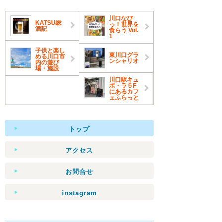
川口なび
KATSU総
っ！世界を
酒記
食らう Vol.
1
子供と楽し
東川口グラ
める川口市
ンシャリオ
内の遊び
場・施設
川口駅キュ
ポ・ラ５F
にあるカフ
ェふらっと
トップ
アクセス
お問合せ
instagram