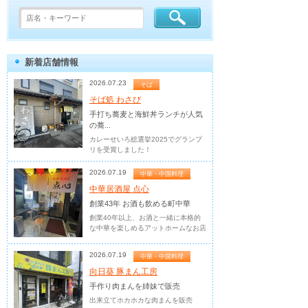
新着店舗情報
2026.07.23
そば
そば処 わさび
手打ち蕎麦と海鮮丼ランチが人気
の蕎...
カレーせいろ総選挙2025でグランプ
リを受賞しました！
2026.07.19
中華・中国料理
中華居酒屋 点心
創業43年 お酒も飲める町中華
創業40年以上、お酒と一緒に本格的
な中華を楽しめるアットホームなお店
2026.07.19
中華・中国料理
向日葵 豚まん工房
手作り肉まんを姉妹で販売
出来立てホカホカな肉まんを販売