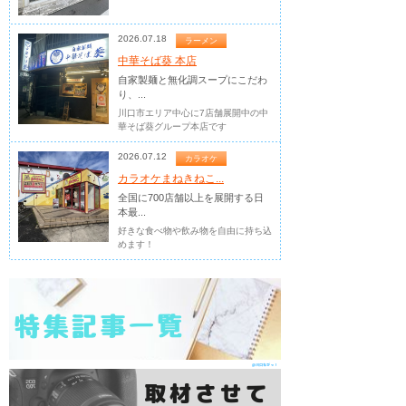
2026.07.18
ラーメン
中華そば葵 本店
自家製麺と無化調スープにこだわ
り、...
川口市エリア中心に7店舗展開中の中
華そば葵グループ本店です
2026.07.12
カラオケ
カラオケまねきねこ...
全国に700店舗以上を展開する日
本最...
好きな食べ物や飲み物を自由に持ち込
めます！