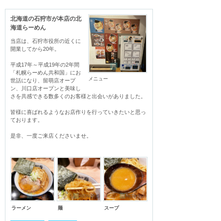
北海道の石狩市が本店の北
海道らーめん
当店は、石狩市役所の近くに
開業してから20年。

平成17年～平成19年の2年間
「札幌らーめん共和国」にお
メニュー
世話になり、留萌店オープ
ン、川口店オープンと美味し
さを共感できる数多くのお客様と出会いがありました。

皆様に喜ばれるようなお店作りを行っていきたいと思っ
ております。

是非、一度ご来店くださいませ。
ラーメン
麺
スープ