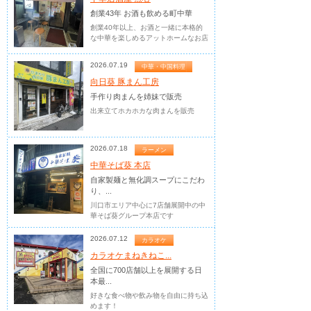
創業43年 お酒も飲める町中華
創業40年以上、お酒と一緒に本格的
な中華を楽しめるアットホームなお店
2026.07.19
中華・中国料理
向日葵 豚まん工房
手作り肉まんを姉妹で販売
出来立てホカホカな肉まんを販売
2026.07.18
ラーメン
中華そば葵 本店
自家製麺と無化調スープにこだわ
り、...
川口市エリア中心に7店舗展開中の中
華そば葵グループ本店です
2026.07.12
カラオケ
カラオケまねきねこ...
全国に700店舗以上を展開する日
本最...
好きな食べ物や飲み物を自由に持ち込
めます！