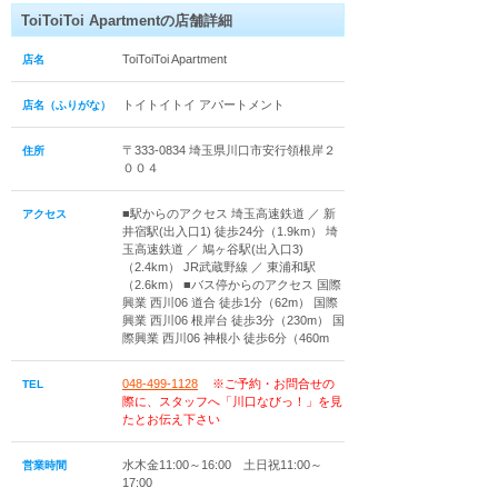
ToiToiToi Apartmentの店舗詳細
ToiToiToi Apartment
店名
トイトイトイ アパートメント
店名（ふりがな）
〒333-0834 埼玉県川口市安行領根岸２
住所
００４
■駅からのアクセス 埼玉高速鉄道 ／ 新
アクセス
井宿駅(出入口1) 徒歩24分（1.9km） 埼
玉高速鉄道 ／ 鳩ヶ谷駅(出入口3)
（2.4km） JR武蔵野線 ／ 東浦和駅
（2.6km） ■バス停からのアクセス 国際
興業 西川06 道合 徒歩1分（62m） 国際
興業 西川06 根岸台 徒歩3分（230m） 国
際興業 西川06 神根小 徒歩6分（460m
048-499-1128
※ご予約・お問合せの
TEL
際に、スタッフへ「川口なびっ！」を見
たとお伝え下さい
水木金11:00～16:00 土日祝11:00～
営業時間
17:00