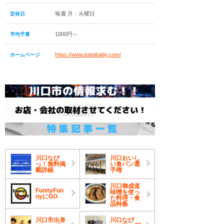
毎週 月・火曜日
定休日
1000円～
平均予算
https://www.toitoitoidiy.com/
ホームページ
川口なび
川口おいし
っ！無料掲
い食パン選
載詳細
手権
川口御成道
FunnyFun
味噌を使っ
nyにGO
た料理・食
品特集
川口市出身
川口なび