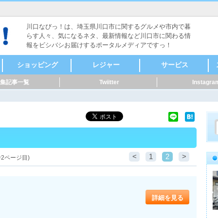
川口なびっ！は、埼玉県川口市に関するグルメや市内で暮
らす人々、気になるネタ、最新情報など川口市に関わる情
報をビシバシお届けするポータルメディアですっ！
ショッピング
レジャー
サービス
集記事一覧
Twiitter
Instagra
食料品
ファッション
本・雑誌・漫画
家電・電化製品
自転車・バイク
新車・中古車
スポーツ用品
メガネ・コンタク
CD・DVD
リサイクルショップ
骨董・陶磁器
着物・呉服
美容・健康
家具・インテリア
花・ガーデニング
雑貨
ペット用品
音楽・楽器
セレクトショップ
ドラッグストア・薬
その他
ヴィンテージ・古道
キャンプ・アウトド
メンズ
レディース
時計
貴金属
アクセサリー
カラオケ
ボーリング・ダーツ
ゲームセンター
映画館・劇場
健康ランド・温泉
占い・手相
バッティング
ライブハウス・音楽
体験・ツアー
公園
その他レジャー
マッサージ
整体
鍼灸
接骨・整骨
リラクゼーション
フットケア
カイロプラクティッ
ホテル・旅館
レンタルショップ
ペット関連
賃貸・不動産
冠婚葬祭
歯科・病院
健康・スポーツ
便利屋・家事代行・
建築・土木・造園
IT・Web
製造業
質屋・リサイクルシ
パフォーマー・ダン
修理
公共機関
その他サービス
クリーニング・コイ
外国語・翻訳
アニマル・ペット
花・フラワーアート
ト・サングラス
局
具
ア
ク
掃除
ョップ
ス
ンランドリー
<
1
2
>
2ページ目)
詳細を見る