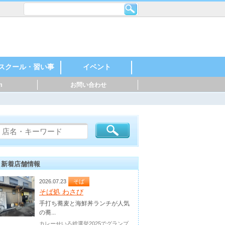
スクール・習い事
イベント
m
お問い合わせ
レンタルスペース・
機械・金属・鉄鋼
印刷・製紙
化学・石油化学
自動車・自動車部
製薬・化粧品
食品・飲料
建築・住宅
英語・英会話
スポーツ
料理
音楽
美容・ネイル
着付け・作法
花・ガーデニング
絵・芸術
塾
幼稚園・保育園
マッサージ
ダンス・日本舞踊
ヨガ・ピラティス
ハンドクラフト
神社・仏閣
お祭り・花火
親子参加型
○○教室
スポーツイベント
音楽・楽器
マルシェ
シェアオフィス
品・バイク
新着店舗情報
2026.07.23
そば
そば処 わさび
手打ち蕎麦と海鮮丼ランチが人気
の蕎...
カレーせいろ総選挙2025でグランプ