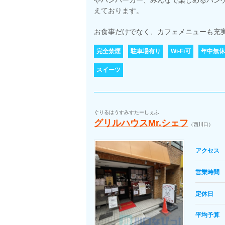
やハンバーガー、みんなで楽しめるパン
えております。
お食事だけでなく、カフェメニューも充実
完全禁煙
駐車場有り
Wi-Fi可
年中無休
スイーツ
ぐりるはうすみすたーしぇふ
グリルハウスMr.シェフ
（西川口）
アクセス
営業時間
定休日
平均予算