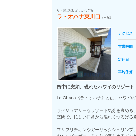
ら・おはなひがしかわぐち
ラ・オハナ東川口
（戸塚）
アクセス
営業時間
定休日
平均予算
街中に突如、現れたハワイのリゾート
La Ohana《ラ・オハナ》とは、ハワ
ラグジュアリーなリゾート気分を高める
空間で、忙しい日常から離れくつろげる
フリフリチキンやガーリックシュリンプ