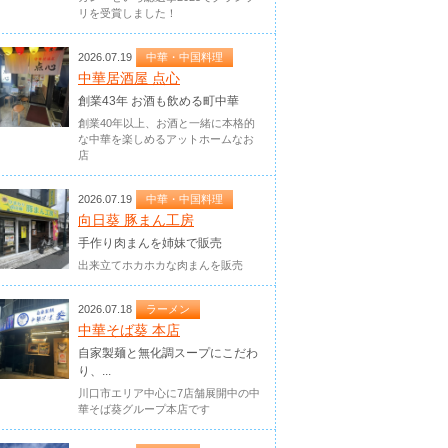
リを受賞しました！
2026.07.19
中華・中国料理
中華居酒屋 点心
創業43年 お酒も飲める町中華
創業40年以上、お酒と一緒に本格的
な中華を楽しめるアットホームなお
店
2026.07.19
中華・中国料理
向日葵 豚まん工房
手作り肉まんを姉妹で販売
出来立てホカホカな肉まんを販売
2026.07.18
ラーメン
中華そば葵 本店
自家製麺と無化調スープにこだわ
り、...
川口市エリア中心に7店舗展開中の中
華そば葵グループ本店です