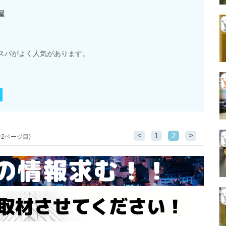
屋
スパがよく人気があります。
<
1
2
>
2ページ目)