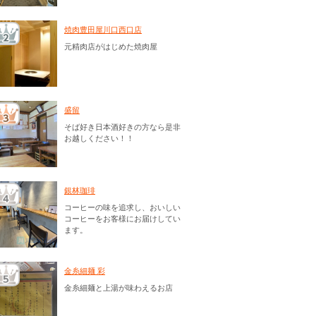
焼肉豊田屋川口西口店
元精肉店がはじめた焼肉屋
盛留
そば好き日本酒好きの方なら是非
お越しください！！
銀林珈琲
コーヒーの味を追求し、おいしい
コーヒーをお客様にお届けしてい
ます。
金糸細麺 彩
金糸細麺と上湯が味わえるお店