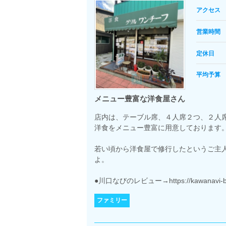
アクセス
営業時間
定休日
平均予算
メニュー豊富な洋食屋さん
店内は、テーブル席、４人席２つ、２人
洋食をメニュー豊富に用意しております
若い頃から洋食屋で修行したというご主
よ。
●川口なびのレビュー→https://kawanavi-blog.
ファミリー