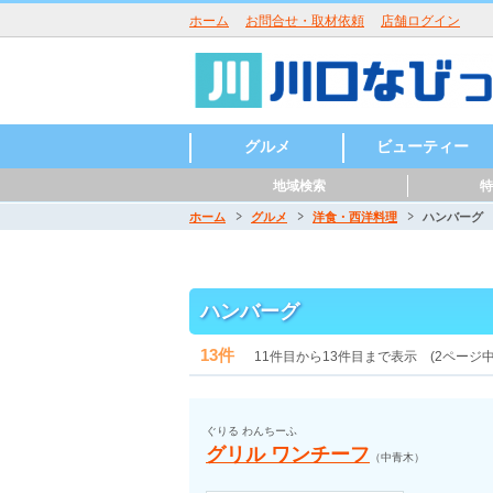
ホーム
お問合せ・取材依頼
店舗ログイン
グルメ
ビューティー
地域検索
特
ラーメン
うどん・そば・麺類
居酒屋・酒屋
和食・日本料理
中華・中国料理
焼肉・鉄板焼
イタリアン
洋食・西洋料理
鍋
パン・ピザ
カフェ・スイーツ
バー・バル
魚介・海鮮料理
バイキング
寿司
カレー
創作料理
アジア・エスニック
各国料理
カラオケ・パーティ
お好み焼き
定食・食堂
焼き鳥・からあげ
お弁当・キッチンカ
その他グルメ
ハンバーガー
つけ麺
まぜそば
うどん
そば
ラーメン
寿司
天ぷら
会席料理
うどん・そば
沖縄料理
とんかつ
パスタ
ピッツア
コース料理
ハンバーグ
カレー
喫茶店
パンケーキ
かき氷
和菓子
ケーキ
チョコレート
タイ料理
韓国料理
ベトナム料理
ロシア料理
スペイン料理
フレンチ
美容室・ヘアサロン
理容室・床屋
まつげエクステ
ネイルサロン
エステサロン
ー・屋台
ホーム
グルメ
洋食・西洋料理
ハンバーグ
川口駅周辺
東川口駅周辺
西川口駅周辺
川口元郷駅周辺
南鳩ヶ谷駅周辺
鳩ヶ谷駅周辺
新井宿駅周辺
戸塚安行駅周辺
ハンバーグ
13件
11件目から13件目まで表示 (2ページ中
ぐりる わんちーふ
グリル ワンチーフ
（中青木）