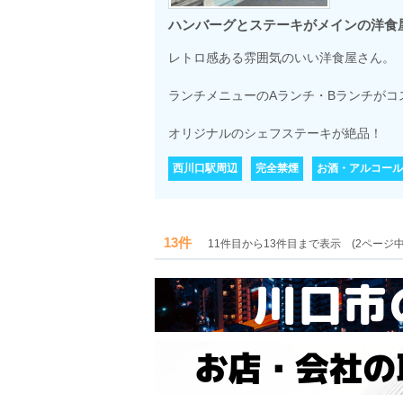
ハンバーグとステーキがメインの洋食
レトロ感ある雰囲気のいい洋食屋さん。
ランチメニューのAランチ・Bランチがコ
オリジナルのシェフステーキが絶品！
西川口駅周辺
完全禁煙
お酒・アルコール
13件
11件目から13件目まで表示 (2ページ中