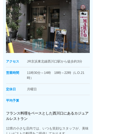
アクセス
JR京浜東北線西川口駅から徒歩約3分
営業時間
11時30分～14時 18時～22時（L.O.21
時）
定休日
月曜日
平均予算
フランス料理をベースとした西川口にあるカジュア
ルレストラン
12席の小さな店内では、いつも笑顔なスタッフが、美味
しいビストロ料理をご提供しております。