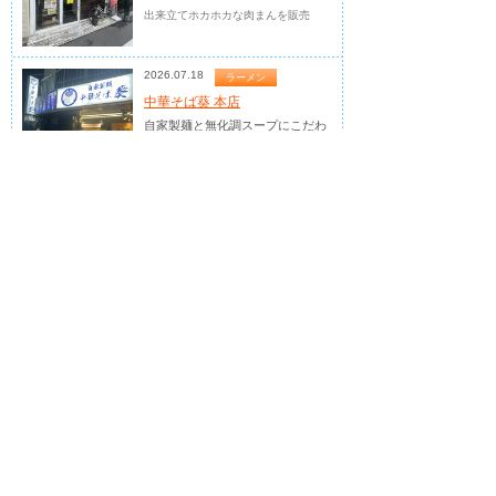
出来立てホカホカな肉まんを販売
2026.07.18
ラーメン
中華そば葵 本店
自家製麺と無化調スープにこだわ
り、...
川口市エリア中心に7店舗展開中の中
華そば葵グループ本店です
2026.07.12
カラオケ
カラオケまねきねこ...
全国に700店舗以上を展開する日
本最...
好きな食べ物や飲み物を自由に持ち込
めます！