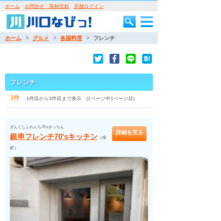
ホーム
お問合せ・取材依頼
店舗ログイン
ホーム
グルメ
各国料理
フレンチ
フレンチ
3件
1件目から3件目まで表示 (1ページ中1ページ目)
ぎんぐしふれんち70'sきっちん
詳細を見る
銀串フレンチ70'sキッチン
（幸
町）