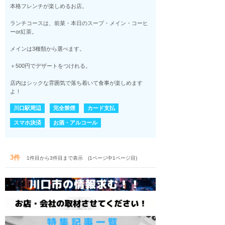
本格フレンチが楽しめるお店。
ランチコースは、前菜・本日のスープ・メイン・コーヒ
ーor紅茶。
メインは3種類から選べます。
＋500円でデザートをつけれる。
店内はシックな雰囲気で落ち着いて食事が楽しめます
よ！
川口駅周辺
完全禁煙
カード支払
スマホ決済
お酒・アルコール
3件
1件目から3件目まで表示 (1ページ中1ページ目)