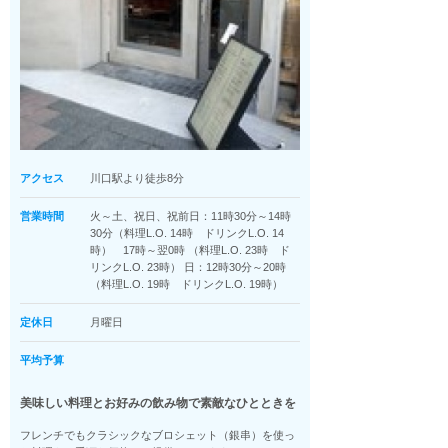
アクセス
川口駅より徒歩8分
営業時間
火～土、祝日、祝前日：11時30分～14時
30分（料理L.O. 14時 ドリンクL.O. 14
時） 17時～翌0時 （料理L.O. 23時 ド
リンクL.O. 23時） 日：12時30分～20時
（料理L.O. 19時 ドリンクL.O. 19時）
定休日
月曜日
平均予算
美味しい料理とお好みの飲み物で素敵なひとときを
フレンチでもクラシックなブロシェット（銀串）を使っ