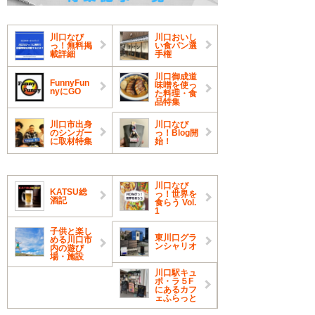
川口なび
川口おいし
っ！無料掲
い食パン選
載詳細
手権
川口御成道
FunnyFun
味噌を使っ
nyにGO
た料理・食
品特集
川口市出身
川口なび
のシンガー
っ！Blog開
に取材特集
始！
川口なび
KATSU総
っ！世界を
酒記
食らう Vol.
1
子供と楽し
東川口グラ
める川口市
ンシャリオ
内の遊び
場・施設
川口駅キュ
ポ・ラ５F
にあるカフ
ェふらっと