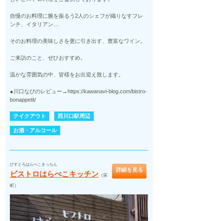
自慢のお料理に腕を振るう2人のシェフが織りなすフレ
ンチ、イタリアン…
そのお料理の美味しさを更に引き出す、豊富なワイン。
ご来訪のこと、ぜひおすすめ。
温かな雰囲気の中、皆様をお出迎え致します。
●川口なびのレビュー→https://kawanavi-blog.com/bistro-
bonappetit/
テイクアウト
西川口駅周辺
お酒・アルコール
びすとろはらぺこきっちん
詳細を見る
ビストロはらぺこキッチン
（栄
町）