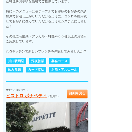
た料理をお手頃な価格でご提供しています。
特に串のメニューは各テーブルでお客様のお好みの焼き
加減でお召し上がりいただけるように、コンロを御用意
してお好きに炙っていただけるようなシステムにしまし
た！
その他にも前菜・アラカルト料理や６０種以上のお酒も
ご用意しています。
70’Sキッチンで新しいフレンチを体験してみませんか？
川口駅周辺
深夜営業
宴会コース
飲み放題
カード支払
お酒・アルコール
びすとろ ぼなぺてぃ
詳細を見る
ビストロ ボナペティ
（西川口）