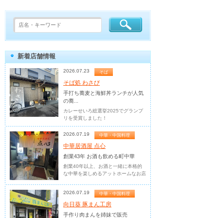
新着店舗情報
2026.07.23
そば
そば処 わさび
手打ち蕎麦と海鮮丼ランチが人気
の蕎...
カレーせいろ総選挙2025でグランプ
リを受賞しました！
2026.07.19
中華・中国料理
中華居酒屋 点心
創業43年 お酒も飲める町中華
創業40年以上、お酒と一緒に本格的
な中華を楽しめるアットホームなお店
2026.07.19
中華・中国料理
向日葵 豚まん工房
手作り肉まんを姉妹で販売