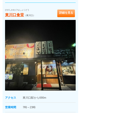
ひがしかわぐちしょくどう
詳細を見る
東川口食堂
（東川口）
アクセス
東川口駅から690m
営業時間
7時～23時