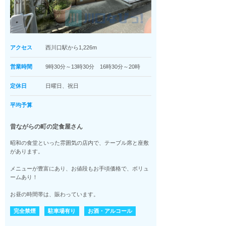
アクセス
西川口駅から1,226m
営業時間
9時30分～13時30分 16時30分～20時
定休日
日曜日、祝日
平均予算
昔ながらの町の定食屋さん
昭和の食堂といった雰囲気の店内で、テーブル席と座敷
があります。
メニューが豊富にあり、お値段もお手頃価格で、ボリュ
ームあり！
お昼の時間帯は、賑わっています。
完全禁煙
駐車場有り
お酒・アルコール