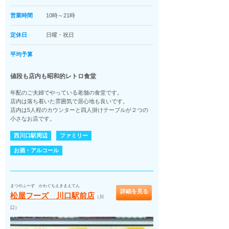
営業時間
10時～21時
定休日
日曜・祝日
平均予算
値段も店内も昭和的レトロ食堂
年配のご夫婦でやっている老舗の食堂です。
店内は落ち着いた雰囲気で居心地も良いです。
店内は5人程のカウンターと四人掛けテーブルが２つの
小さなお店です。
西川口駅周辺
ファミリー
お酒・アルコール
まつやふーず かわぐちえきまえてん
詳細を見る
松屋フーズ 川口駅前店
（川
口）