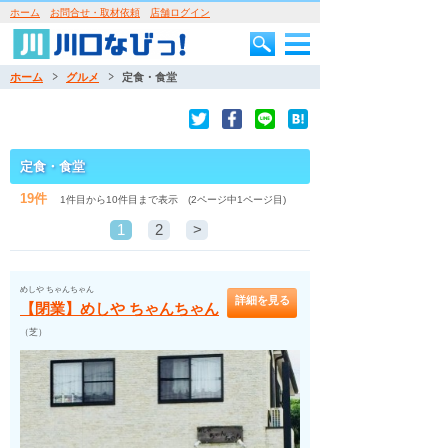
ホーム
お問合せ・取材依頼
店舗ログイン
ホーム
グルメ
定食・食堂
定食・食堂
19件
1件目から10件目まで表示 (2ページ中1ページ目)
1
2
>
めしや ちゃんちゃん
詳細を見る
【閉業】めしや ちゃんちゃん
（芝）