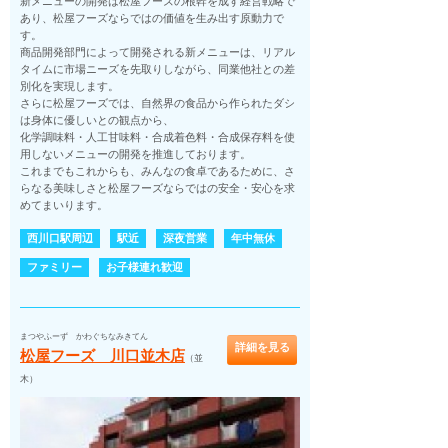
新メニューの開発は松屋フーズの根幹を成す経営戦略で
あり、松屋フーズならではの価値を生み出す原動力で
す。
商品開発部門によって開発される新メニューは、リアル
タイムに市場ニーズを先取りしながら、同業他社との差
別化を実現します。
さらに松屋フーズでは、自然界の食品から作られたダシ
は身体に優しいとの観点から、
化学調味料・人工甘味料・合成着色料・合成保存料を使
用しないメニューの開発を推進しております。
これまでもこれからも、みんなの食卓であるために、さ
らなる美味しさと松屋フーズならではの安全・安心を求
めてまいります。
西川口駅周辺
駅近
深夜営業
年中無休
ファミリー
お子様連れ歓迎
まつやふーず かわぐちなみきてん
詳細を見る
松屋フーズ 川口並木店
（並
木）