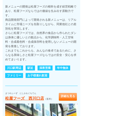
新メニューの開発は松屋フーズの根幹を成す経営戦略で
あり、松屋フーズならではの価値を生み出す原動力で
す。
商品開発部門によって開発される新メニューは、リアル
タイムに市場ニーズを先取りしながら、同業他社との差
別化を実現します。
さらに松屋フーズでは、自然界の食品から作られたダシ
は身体に優しいとの観点から、化学調味料・人工甘味
料・合成着色料・合成保存料を使用しないメニューの開
発を推進しております。
これまでもこれからも、みんなの食卓であるために、さ
らなる美味しさと松屋フーズならではの安全・安心を求
めてまいります。
川口駅周辺
駅近
深夜営業
年中無休
ファミリー
お子様連れ歓迎
まつやふーず にしかわぐちてん
詳細を見る
松屋フーズ 西川口店
（並木）