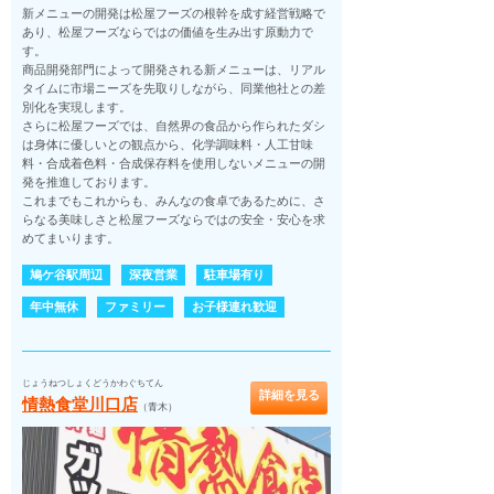
新メニューの開発は松屋フーズの根幹を成す経営戦略で
あり、松屋フーズならではの価値を生み出す原動力で
す。
商品開発部門によって開発される新メニューは、リアル
タイムに市場ニーズを先取りしながら、同業他社との差
別化を実現します。
さらに松屋フーズでは、自然界の食品から作られたダシ
は身体に優しいとの観点から、化学調味料・人工甘味
料・合成着色料・合成保存料を使用しないメニューの開
発を推進しております。
これまでもこれからも、みんなの食卓であるために、さ
らなる美味しさと松屋フーズならではの安全・安心を求
めてまいります。
鳩ケ谷駅周辺
深夜営業
駐車場有り
年中無休
ファミリー
お子様連れ歓迎
じょうねつしょくどうかわぐちてん
詳細を見る
情熱食堂川口店
（青木）