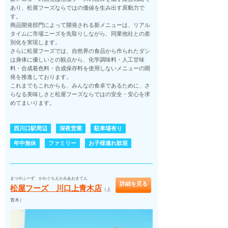
あり、松屋フーズならではの価値を生み出す原動力で
す。
商品開発部門によって開発される新メニューは、リアル
タイムに市場ニーズを先取りしながら、同業他社との差
別化を実現します。
さらに松屋フーズでは、自然界の食品から作られたダシ
は身体に優しいとの観点から、化学調味料・人工甘味
料・合成着色料・合成保存料を使用しないメニューの開
発を推進しております。
これまでもこれからも、みんなの食卓であるために、さ
らなる美味しさと松屋フーズならではの安全・安心を求
めてまいります。
西川口駅周辺
深夜営業
駐車場有り
年中無休
ファミリー
お子様連れ歓迎
まつやふーず かわぐちえかみあおきてん
詳細を見る
松屋フーズ 川口上青木店
（上
青木）