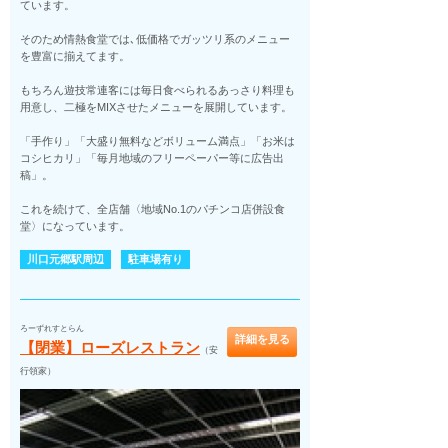
ています。
そのため情熱食堂では､低価格でガッツリ系のメニュー
を豊富に揃えてます。
もちろん遊技常連客には毎日食べられるあっさり料理も
用意し、二極をMIXさせたメニューを展開しています。
「手作り」「大盛り無料などボリューム満点」「お米は
コシヒカリ」「毎月地域のフリーペーパー等に広告出
稿」。
これを続けて、全店舗〈地域No.1のパチンコ店併設食
堂〉になっています。
川口元郷駅周辺
駐車場有り
ろーずれすとらん
詳細を見る
【閉業】ローズレストラン
（安
行領家）