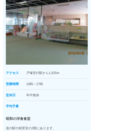
アクセス
戸塚安行駅から1,625m
営業時間
10時～17時
定休日
年中無休
平均予算
昭和の洋食食堂
道の駅の樹里安の2階にあります。