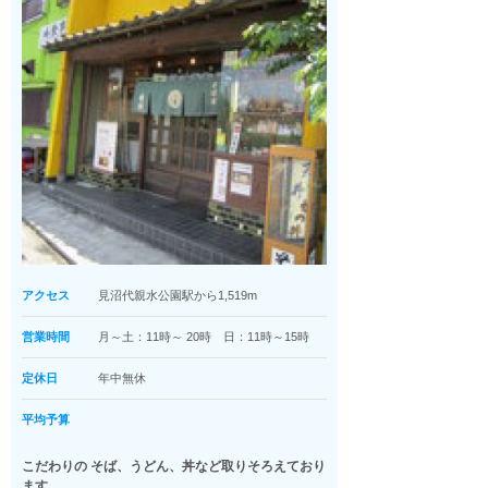
アクセス
見沼代親水公園駅から1,519m
営業時間
月～土：11時～ 20時 日：11時～15時
定休日
年中無休
平均予算
こだわりの そば、うどん、丼など取りそろえており
ます。