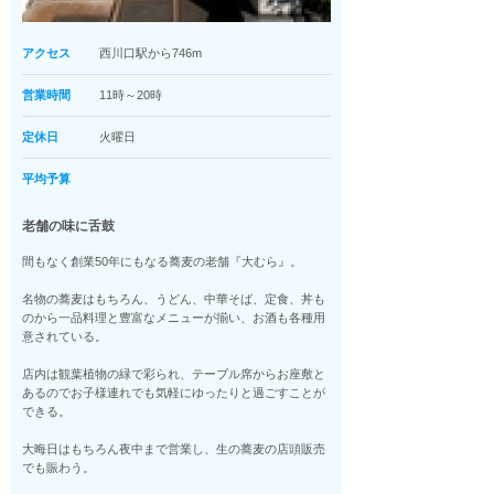
アクセス
西川口駅から746m
営業時間
11時～20時
定休日
火曜日
平均予算
老舗の味に舌鼓
間もなく創業50年にもなる蕎麦の老舗『大むら』。
名物の蕎麦はもちろん、うどん、中華そば、定食、丼も
のから一品料理と豊富なメニューが揃い、お酒も各種用
意されている。
店内は観葉植物の緑で彩られ、テーブル席からお座敷と
あるのでお子様連れでも気軽にゆったりと過ごすことが
できる。
大晦日はもちろん夜中まで営業し、生の蕎麦の店頭販売
でも賑わう。