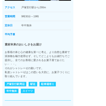
アクセス
戸塚安行駅から290m
営業時間
9時30分～19時
定休日
年中無休
平均予算
素材本来のおいしさをお届け
お客様の体と心の健康を第一に考え、より自然な素材で
添加物を極力使用せず、そしてどこよりもお値打ちでご
提供し、全てのお客様に愛されるお菓子屋でありた
い・・・。
それがシャトレーゼの願いです。
私達シャトレーゼはこの想いを大切に、お菓子づくりに
取り組んでいます。
戸塚安行駅周辺
駅近
駐車場有り
年中無休
スイーツ