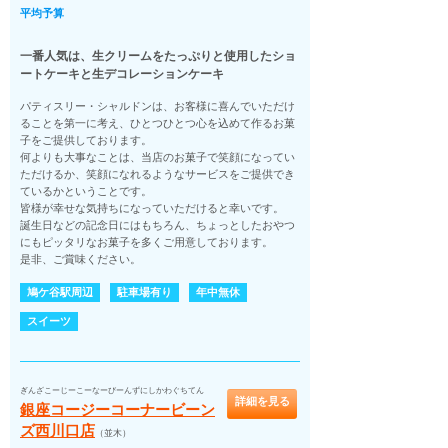
平均予算
一番人気は、生クリームをたっぷりと使用したショ
ートケーキと生デコレーションケーキ
パティスリー・シャルドンは、お客様に喜んでいただけ
ることを第一に考え、ひとつひとつ心を込めて作るお菓
子をご提供しております。
何よりも大事なことは、当店のお菓子で笑顔になってい
ただけるか、笑顔になれるようなサービスをご提供でき
ているかということです。
皆様が幸せな気持ちになっていただけると幸いです。
誕生日などの記念日にはもちろん、ちょっとしたおやつ
にもピッタリなお菓子を多くご用意しております。
是非、ご賞味ください。
鳩ケ谷駅周辺
駐車場有り
年中無休
スイーツ
ぎんざこーじーこーなーびーんずにしかわぐちてん
詳細を見る
銀座コージーコーナービーン
ズ西川口店
（並木）