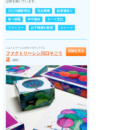
は群を抜いています。
川口元郷駅周辺
完全禁煙
駐車場有り
食べ放題
年中無休
カード支払
ファミリー
お子様連れ歓迎
スイーツ
ふぁくとりーしんかわぐちそごうてん
詳細を見る
ファクトリーシン川口そごう
店
（栄町）