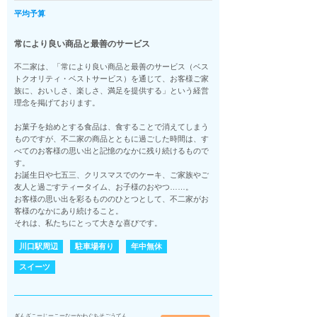
平均予算
常により良い商品と最善のサービス
不二家は、「常により良い商品と最善のサービス（ベス
トクオリティ・ベストサービス）を通じて、お客様ご家
族に、おいしさ、楽しさ、満足を提供する」という経営
理念を掲げております。
お菓子を始めとする食品は、食することで消えてしまう
ものですが、不二家の商品とともに過ごした時間は、す
べてのお客様の思い出と記憶のなかに残り続けるもので
す。
お誕生日や七五三、クリスマスでのケーキ、ご家族やご
友人と過ごすティータイム、お子様のおやつ……。
お客様の思い出を彩るもののひとつとして、不二家がお
客様のなかにあり続けること。
それは、私たちにとって大きな喜びです。
川口駅周辺
駐車場有り
年中無休
スイーツ
ぎんざこーじーこーなーかわぐちそごうてん