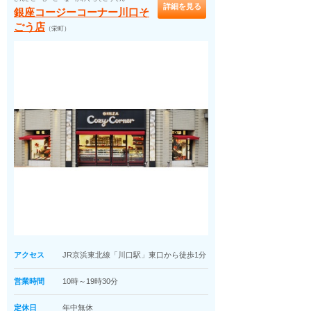
詳細を見る
銀座コージーコーナー川口そ
ごう店
（栄町）
アクセス
JR京浜東北線「川口駅」東口から徒歩1分
営業時間
10時～19時30分
定休日
年中無休