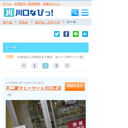
ホーム
お問合せ・取材依頼
店舗ログイン
ホーム
グルメ
カフェ・スイーツ
ケーキ
ケーキ
32件
11件目から20件目まで表示 (4ページ中2ページ目)
<
1
2
3
>
ふじやまみーまーとかわぐちしばてん
詳細を見る
不二家マミーマート川口芝店
（芝）