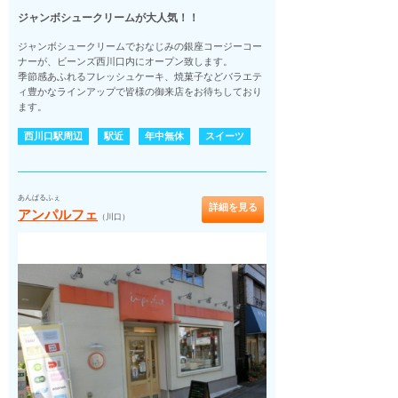
ジャンボシュークリームが大人気！！
ジャンボシュークリームでおなじみの銀座コージーコー
ナーが、ビーンズ西川口内にオープン致します。
季節感あふれるフレッシュケーキ、焼菓子などバラエテ
ィ豊かなラインアップで皆様の御来店をお待ちしており
ます。
西川口駅周辺
駅近
年中無休
スイーツ
あんぱるふぇ
詳細を見る
アンパルフェ
（川口）