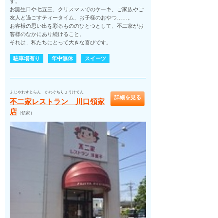
す。
お誕生日や七五三、クリスマスでのケーキ、ご家族やご
友人と過ごすティータイム、お子様のおやつ……。
お客様の思い出を彩るもののひとつとして、不二家がお
客様のなかにあり続けること。
それは、私たちにとって大きな喜びです。
駐車場有り
年中無休
スイーツ
ふじやれすとらん かわぐちりょうけてん
詳細を見る
不二家レストラン 川口領家
店
（領家）