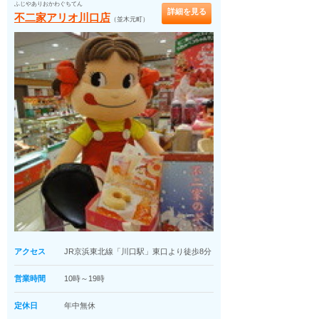
ふじやありおかわぐちてん
詳細を見る
不二家アリオ川口店
（並木元町）
アクセス
JR京浜東北線「川口駅」東口より徒歩8分
営業時間
10時～19時
定休日
年中無休