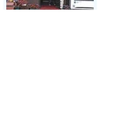
アクセス
蕨駅から1,351m
営業時間
5時～19時
定休日
月曜日
平均予算
洋菓子とパンの店
長年営業してきた時代を感じる外観と内観。
ショーケースには8種類のカットケーキに、ショートケ
ーキのホールケーキ。
そして、一番人気のブランデーケーキがあります。
スイーツ
32件
11件目から20件目まで表示 (4ページ中2ページ目)