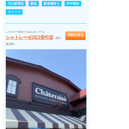
川口駅周辺
駅近
駐車場有り
年中無休
スイーツ
しゃとれーぜかわぐちあんぎょうてん
詳細を見る
シャトレーゼ川口安行店
（安行
西立野）