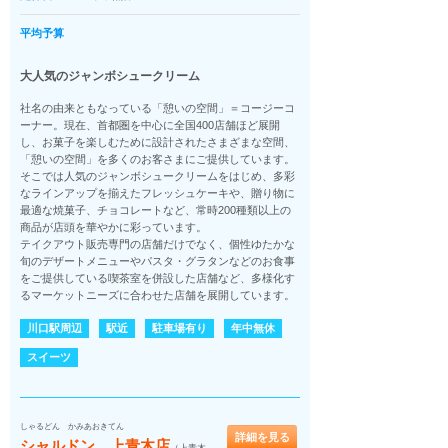
平均予算
大人気のジャンボシュークリーム
社名の由来ともなっている「憩いの空間」＝コージーコ
ーナー。現在、首都圏を中心に全国400店舗ほど展開
し、お菓子を楽しむために設計されたさまざまな空間、
「憩いの空間」を多くのお客さまにご提供しています。
そこでは人気のジャンボシュークリームをはじめ、多彩
なラインアップを揃えたフレッシュケーキや、贈り物に
最適な焼菓子、チョコレートなど、常時200種類以上の
商品が店頭を華やかに彩っています。
テイクアウト販売専門の店舗だけでなく、個性ゆたかな
旬のデザートメニューやパスタ・グラタンなどのお食事
をご提供している喫茶室を併設した店舗など、多様化す
るマーケットニーズに合わせた店舗を展開しています。
川口駅周辺
駅近
駐車場有り
年中無休
スイーツ
しゃるどん かみあおきてん
詳細を見る
シャルドン 上青木店