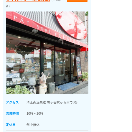
（上青木
西）
アクセス
埼玉高速鉄道 鳩ヶ谷駅から車で8分
営業時間
10時～20時
定休日
年中無休