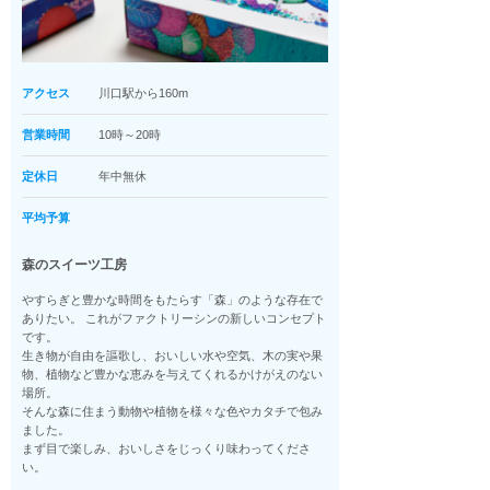
アクセス
川口駅から160m
営業時間
10時～20時
定休日
年中無休
平均予算
森のスイーツ工房
やすらぎと豊かな時間をもたらす「森」のような存在で
ありたい。 これがファクトリーシンの新しいコンセプト
です。
生き物が自由を謳歌し、おいしい水や空気、木の実や果
物、植物など豊かな恵みを与えてくれるかけがえのない
場所。
そんな森に住まう動物や植物を様々な色やカタチで包み
ました。
まず目で楽しみ、おいしさをじっくり味わってくださ
い。