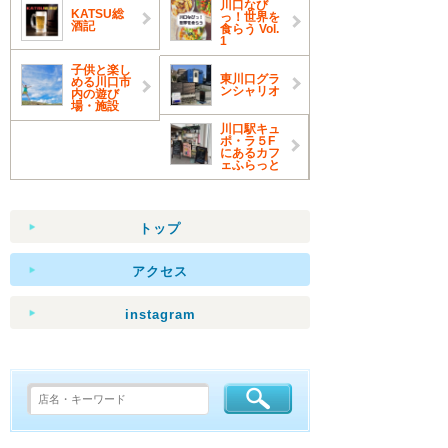
川口なび
KATSU総
っ！世界を
酒記
食らう Vol.
1
子供と楽し
東川口グラ
める川口市
ンシャリオ
内の遊び
場・施設
川口駅キュ
ポ・ラ５F
にあるカフ
ェふらっと
トップ
アクセス
instagram