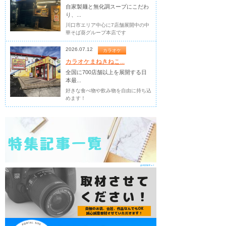
自家製麺と無化調スープにこだわ
り、...
川口市エリア中心に7店舗展開中の中
華そば葵グループ本店です
2026.07.12
カラオケ
カラオケまねきねこ...
全国に700店舗以上を展開する日
本最...
好きな食べ物や飲み物を自由に持ち込
めます！