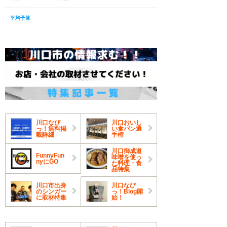
平均予算
川口なび
川口おいし
っ！無料掲
い食パン選
載詳細
手権
川口御成道
FunnyFun
味噌を使っ
nyにGO
た料理・食
品特集
川口市出身
川口なび
のシンガー
っ！Blog開
に取材特集
始！