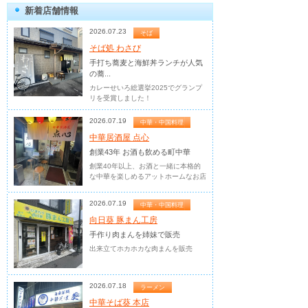
新着店舗情報
2026.07.23
そば
そば処 わさび
手打ち蕎麦と海鮮丼ランチが人気
の蕎...
カレーせいろ総選挙2025でグランプ
リを受賞しました！
2026.07.19
中華・中国料理
中華居酒屋 点心
創業43年 お酒も飲める町中華
創業40年以上、お酒と一緒に本格的
な中華を楽しめるアットホームなお店
2026.07.19
中華・中国料理
向日葵 豚まん工房
手作り肉まんを姉妹で販売
出来立てホカホカな肉まんを販売
2026.07.18
ラーメン
中華そば葵 本店