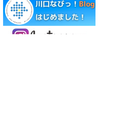
レジャーランキング
居酒屋ランキング
グルメランキング
Cafe Restaurant ANDG
緑に包まれる優しい時間のカフェレ
ストラン