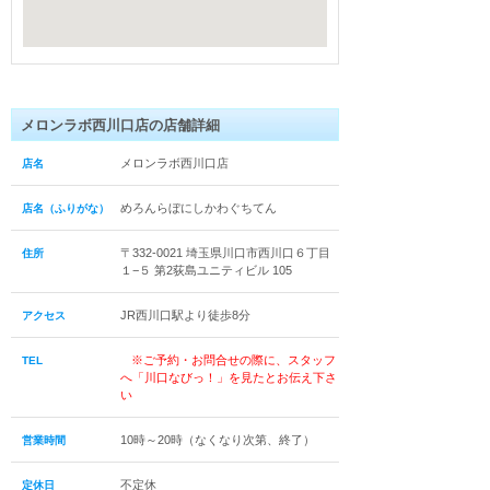
メロンラボ西川口店の店舗詳細
メロンラボ西川口店
店名
めろんらぼにしかわぐちてん
店名（ふりがな）
〒332-0021 埼玉県川口市西川口６丁目
住所
１−５ 第2荻島ユニティビル 105
JR西川口駅より徒歩8分
アクセス
※ご予約・お問合せの際に、スタッフ
TEL
へ「川口なびっ！」を見たとお伝え下さ
い
10時～20時（なくなり次第、終了）
営業時間
不定休
定休日