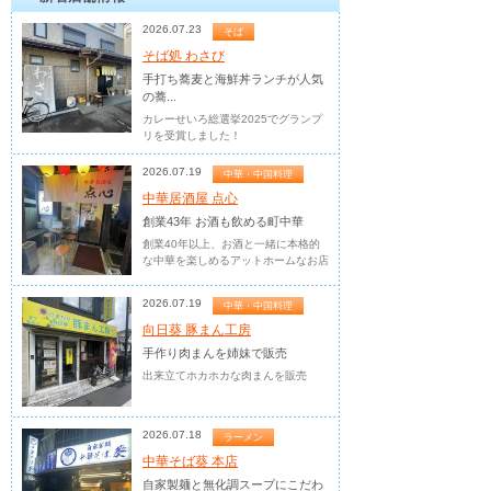
2026.07.23
そば
そば処 わさび
手打ち蕎麦と海鮮丼ランチが人気
の蕎...
カレーせいろ総選挙2025でグランプ
リを受賞しました！
2026.07.19
中華・中国料理
中華居酒屋 点心
創業43年 お酒も飲める町中華
創業40年以上、お酒と一緒に本格的
な中華を楽しめるアットホームなお店
2026.07.19
中華・中国料理
向日葵 豚まん工房
手作り肉まんを姉妹で販売
出来立てホカホカな肉まんを販売
2026.07.18
ラーメン
中華そば葵 本店
自家製麺と無化調スープにこだわ