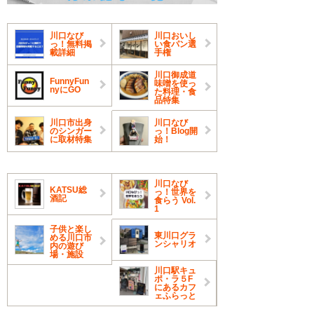
川口なび
川口おいし
っ！無料掲
い食パン選
載詳細
手権
川口御成道
FunnyFun
味噌を使っ
nyにGO
た料理・食
品特集
川口市出身
川口なび
のシンガー
っ！Blog開
に取材特集
始！
川口なび
KATSU総
っ！世界を
酒記
食らう Vol.
1
子供と楽し
東川口グラ
める川口市
ンシャリオ
内の遊び
場・施設
川口駅キュ
ポ・ラ５F
にあるカフ
ェふらっと