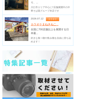
り、...
川口市エリア中心に7店舗展開中の中
華そば葵グループ本店です
2026.07.12
カラオケ
カラオケまねきねこ...
全国に700店舗以上を展開する日
本最...
好きな食べ物や飲み物を自由に持ち込
めます！