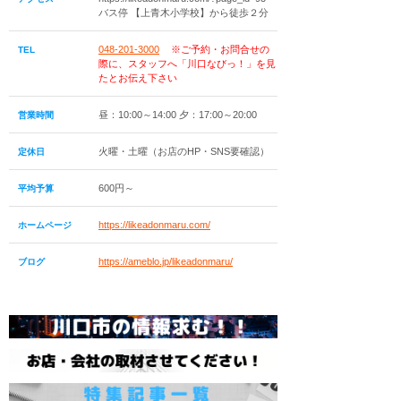
バス停 【上青木小学校】から徒歩２分
048-201-3000
※ご予約・お問合せの
TEL
際に、スタッフへ「川口なびっ！」を見
たとお伝え下さい
昼：10:00～14:00 夕：17:00～20:00
営業時間
火曜・土曜（お店のHP・SNS要確認）
定休日
600円～
平均予算
https://likeadonmaru.com/
ホームページ
https://ameblo.jp/likeadonmaru/
ブログ