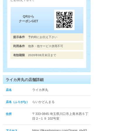
QRから
クーポンGET
提示条件
予約時にお伝え下さい
利用条件
他券・他サービス併用不可
有効期限
2026年08月末日まで
ライカ丼丸の店舗詳細
ライカ丼丸
店名
らいかどんまる
店名（ふりがな）
〒333-0845 埼玉県川口市上青木西５丁
住所
目２−１９ 102号室
https://likeadonmaru.com/?page_id=93
アクセス