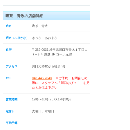
喫茶 青政の店舗詳細
喫茶 青政
店名
きっさ あおまさ
店名（ふりがな）
〒332-0031 埼玉県川口市青木１丁目１
住所
７−３４ 風越 1F コーポ元郷
川口元郷駅から徒歩6分
アクセス
048-446-7040
※ご予約・お問合せの
TEL
際に、スタッフへ「川口なびっ！」を見
たとお伝え下さい
12時〜18時（L.O.17時30分）
営業時間
火曜日、水曜日
定休日
平均予算