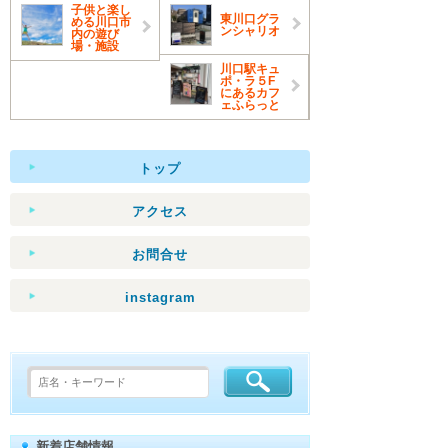
子供と楽し
東川口グラ
める川口市
ンシャリオ
内の遊び
場・施設
川口駅キュ
ポ・ラ５F
にあるカフ
ェふらっと
トップ
アクセス
お問合せ
instagram
新着店舗情報