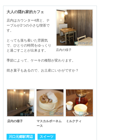
大人の隠れ家的カフェ
店内はカウンター4席と、テ
ーブルが2つの小さな喫茶で
す。

とっても落ち着いた雰囲気
で、ひとりの時間をゆっくり
店内の様子
と過ごすことが出来ます。

季節によって、ケーキの種類が変わります。

焼き菓子もあるので、お土産にいかがですか？

店内の様子
マスカルポーネム
ミルクティ
ース
川口元郷駅周辺
スイーツ