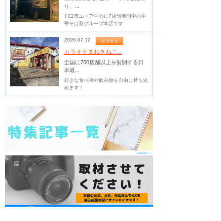
り、...
川口市エリア中心に7店舗展開中の中
華そば葵グループ本店です
2026.07.12
カラオケ
カラオケまねきねこ...
全国に700店舗以上を展開する日
本最...
好きな食べ物や飲み物を自由に持ち込
めます！