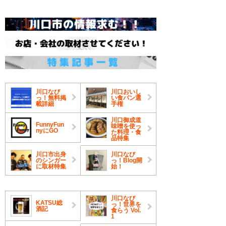
川口なび
川口おいし
っ！無料掲
い食パン選
載詳細
手権
川口御成道
FunnyFun
味噌を使っ
nyにGO
た料理・食
品特集
川口市出身
川口なび
のシンガー
っ！Blog開
に取材特集
始！
川口なび
KATSU総
っ！世界を
酒記
食らう Vol.
1