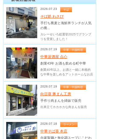
2026.07.23
そば
そば処 わさび
手打ち蕎麦と海鮮丼ランチが人気
の蕎...
カレーせいろ総選挙2025でグランプ
リを受賞しました！
2026.07.19
中華・中国料理
中華居酒屋 点心
創業43年 お酒も飲める町中華
創業40年以上、お酒と一緒に本格的
な中華を楽しめるアットホームなお店
2026.07.19
中華・中国料理
向日葵 豚まん工房
手作り肉まんを姉妹で販売
出来立てホカホカな肉まんを販売
2026.07.18
ラーメン
中華そば葵 本店
自家製麺と無化調スープにこだわ