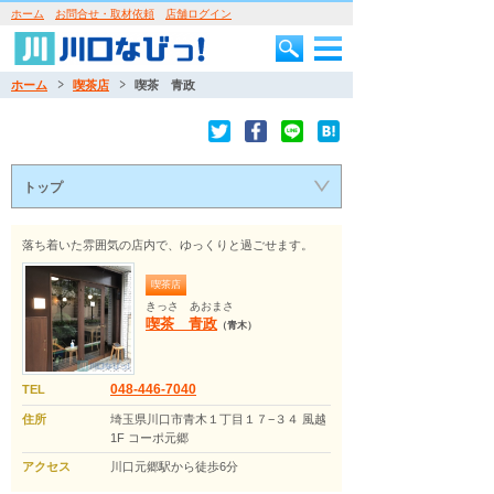
ホーム
お問合せ・取材依頼
店舗ログイン
ホーム
喫茶店
喫茶 青政
トップ
落ち着いた雰囲気の店内で、ゆっくりと過ごせます。
喫茶店
きっさ あおまさ
喫茶 青政
（青木）
048-446-7040
TEL
住所
埼玉県川口市青木１丁目１７−３４ 風越
1F コーポ元郷
アクセス
川口元郷駅から徒歩6分