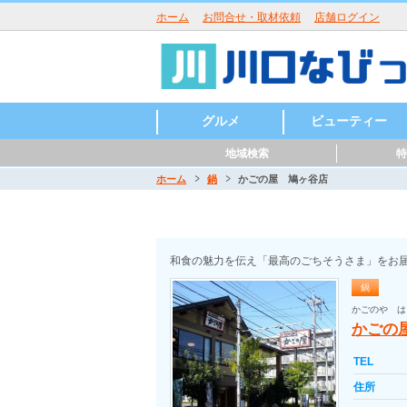
ホーム
お問合せ・取材依頼
店舗ログイン
グルメ
ビューティー
地域検索
特
ラーメン
うどん・そば・麺類
居酒屋・酒屋
和食・日本料理
中華・中国料理
焼肉・鉄板焼
イタリアン
洋食・西洋料理
鍋
パン・ピザ
カフェ・スイーツ
バー・バル
魚介・海鮮料理
バイキング
寿司
カレー
創作料理
アジア・エスニック
各国料理
カラオケ・パーティ
お好み焼き
定食・食堂
焼き鳥・からあげ
お弁当・キッチンカ
その他グルメ
ハンバーガー
つけ麺
まぜそば
うどん
そば
ラーメン
寿司
天ぷら
会席料理
うどん・そば
沖縄料理
とんかつ
パスタ
ピッツア
コース料理
ハンバーグ
カレー
喫茶店
パンケーキ
かき氷
和菓子
ケーキ
チョコレート
タイ料理
韓国料理
ベトナム料理
ロシア料理
スペイン料理
フレンチ
美容室・ヘアサロン
理容室・床屋
まつげエクステ
ネイルサロン
エステサロン
ー・屋台
ホーム
鍋
かごの屋 鳩ヶ谷店
川口駅周辺
東川口駅周辺
西川口駅周辺
川口元郷駅周辺
南鳩ヶ谷駅周辺
鳩ヶ谷駅周辺
新井宿駅周辺
戸塚安行駅周辺
和食の魅力を伝え「最高のごちそうさま」をお
鍋
かごのや は
かごの
TEL
住所