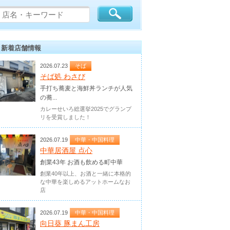
新着店舗情報
2026.07.23
そば
そば処 わさび
手打ち蕎麦と海鮮丼ランチが人気
の蕎...
カレーせいろ総選挙2025でグランプ
リを受賞しました！
2026.07.19
中華・中国料理
中華居酒屋 点心
創業43年 お酒も飲める町中華
創業40年以上、お酒と一緒に本格的
な中華を楽しめるアットホームなお
店
2026.07.19
中華・中国料理
向日葵 豚まん工房