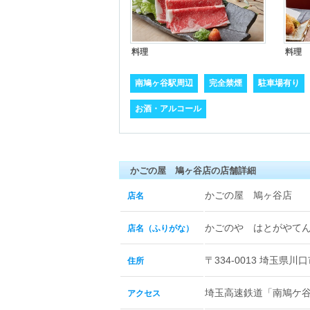
料理
料理
南鳩ヶ谷駅周辺
完全禁煙
駐車場有り
お酒・アルコール
かごの屋 鳩ヶ谷店の店舗詳細
かごの屋 鳩ヶ谷店
店名
かごのや はとがやて
店名（ふりがな）
〒334-0013 埼玉県川口
住所
埼玉高速鉄道「南鳩ケ谷
アクセス