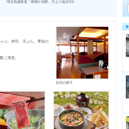
埼玉高速鉄道「南鳩ケ谷駅」①より徒歩5分
ゃぶ、寿司、天ぷら、季節の
数ご用意。
店内の様子