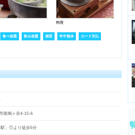
料理
食べ放題
飲み放題
個室
年中無休
カード支払
ん
市南鳩ヶ谷4-15-6
駅」①より徒歩5分