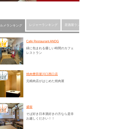
レジャーランキング
居酒屋ランキング
川口市の人気ショッピ
ルメランキング
Cafe Restaurant ANDG
緑に包まれる優しい時間のカフェ
レストラン
焼肉豊田屋川口西口店
元精肉店がはじめた焼肉屋
盛留
そば好き日本酒好きの方なら是非
お越しください！！