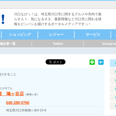
川口なびっ！は、埼玉県川口市に関するグルメや市内で暮
らす人々、気になるネタ、最新情報など川口市に関わる情
報をビシバシお届けするポータルメディアですっ！
ショッピング
レジャー
サービス
集記事一覧
Twiitter
Instagra
食料品
ファッション
本・雑誌・漫画
家電・電化製品
自転車・バイク
新車・中古車
スポーツ用品
メガネ・コンタク
CD・DVD
リサイクルショップ
骨董・陶磁器
着物・呉服
美容・健康
家具・インテリア
花・ガーデニング
雑貨
ペット用品
音楽・楽器
セレクトショップ
ドラッグストア・薬
その他
ヴィンテージ・古道
キャンプ・アウトド
メンズ
レディース
時計
貴金属
アクセサリー
カラオケ
ボーリング・ダーツ
ゲームセンター
映画館・劇場
健康ランド・温泉
占い・手相
バッティング
ライブハウス・音楽
体験・ツアー
公園
その他レジャー
マッサージ
整体
鍼灸
接骨・整骨
リラクゼーション
フットケア
カイロプラクティッ
ホテル・旅館
レンタルショップ
ペット関連
賃貸・不動産
冠婚葬祭
歯科・病院
健康・スポーツ
便利屋・家事代行・
建築・土木・造園
IT・Web
製造業
質屋・リサイクルシ
パフォーマー・ダン
修理
公共機関
その他サービス
クリーニング・コイ
外国語・翻訳
アニマル・ペット
花・フラワーアート
ト・サングラス
局
具
ア
ク
掃除
ョップ
ス
ンランドリー
届けすること
とがやてん
屋 鳩ヶ谷店
（南鳩ヶ谷）
048-288-0766
埼玉県川口市南鳩ヶ谷4-15-6