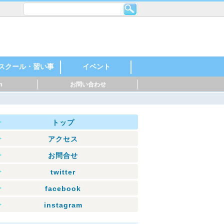
スクール・習い事
イベント
m
お問い合わせ
レンタルスペース・
機械・金属・鉄鋼
印刷・製紙
化学・石油化学
自動車・自動車部
製薬・化粧品
食品・飲料
建築・住宅
英語・英会話
スポーツ
料理
音楽
美容・ネイル
着付け・作法
花・ガーデニング
絵・芸術
塾
幼稚園・保育園
マッサージ
ダンス・日本舞踊
ヨガ・ピラティス
ハンドクラフト
神社・仏閣
お祭り・花火
親子参加型
○○教室
スポーツイベント
音楽・楽器
マルシェ
シェアオフィス
品・バイク
トップ
アクセス
お問合せ
twitter
facebook
instagram