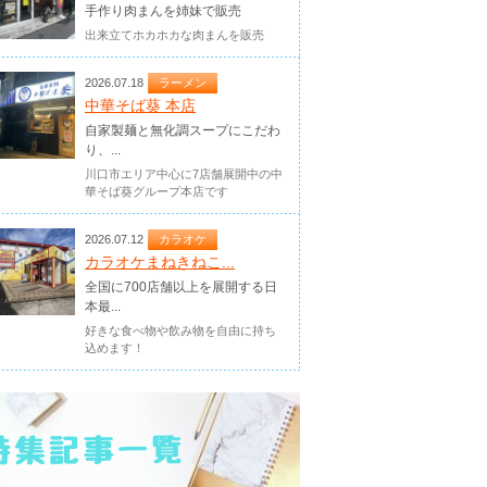
手作り肉まんを姉妹で販売
出来立てホカホカな肉まんを販売
2026.07.18
ラーメン
中華そば葵 本店
自家製麺と無化調スープにこだわ
り、...
川口市エリア中心に7店舗展開中の中
華そば葵グループ本店です
2026.07.12
カラオケ
カラオケまねきねこ...
全国に700店舗以上を展開する日
本最...
好きな食べ物や飲み物を自由に持ち
込めます！