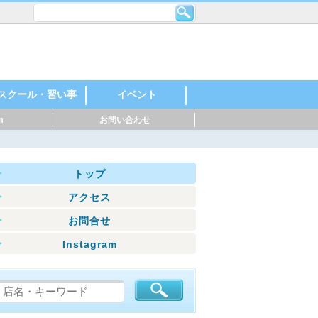
スクール・習い事
イベント
m
お問い合わせ
レンタルスペース・
機械・金属・鉄鋼
印刷・製紙
化学・石油化学
自動車・自動車部
製薬・化粧品
食品・飲料
建築・住宅
英語・英会話
スポーツ
料理
音楽
美容・ネイル
着付け・作法
花・ガーデニング
絵・芸術
塾
幼稚園・保育園
マッサージ
ダンス・日本舞踊
ヨガ・ピラティス
ハンドクラフト
神社・仏閣
お祭り・花火
親子参加型
○○教室
スポーツイベント
音楽・楽器
マルシェ
シェアオフィス
品・バイク
トップ
アクセス
お問合せ
Instagram