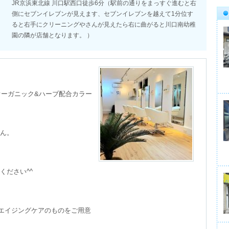
JR京浜東北線 川口駅西口徒歩6分（駅前の通りをまっすぐ進むと右
側にセブンイレブンが見えます、セブンイレブンを越えて1分位す
ると右手にクリーニングやさんが見えたら右に曲がると川口南幼稚
園の隣が店舗となります。 ）
オーガニック&ハーブ配合カラー
ん。

ださい^^

エイジングケアのものをご用意