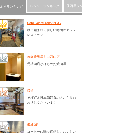
レジャーランキング
居酒屋ランキング
川口市の人気ショッピ
ルメランキング
Cafe Restaurant ANDG
緑に包まれる優しい時間のカフェ
レストラン
焼肉豊田屋川口西口店
元精肉店がはじめた焼肉屋
盛留
そば好き日本酒好きの方なら是非
お越しください！！
銀林珈琲
コーヒーの味を追求し、おいしい