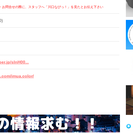
・お問合せの際に、スタッフへ「川口なびっ！」を見たとお伝え下さい
0)
er.jp/slnH00...
.com/imua.color/