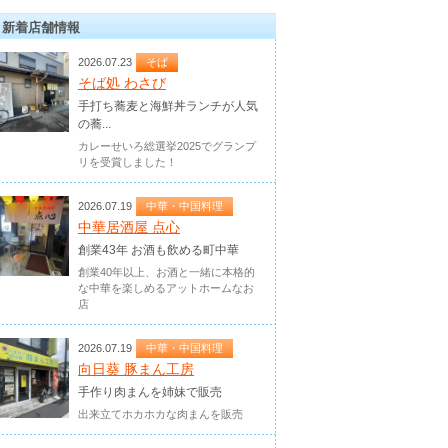
新着店舗情報
2026.07.23
そば
そば処 わさび
手打ち蕎麦と海鮮丼ランチが人気
の蕎...
カレーせいろ総選挙2025でグランプ
リを受賞しました！
2026.07.19
中華・中国料理
中華居酒屋 点心
創業43年 お酒も飲める町中華
創業40年以上、お酒と一緒に本格的
な中華を楽しめるアットホームなお
店
2026.07.19
中華・中国料理
向日葵 豚まん工房
手作り肉まんを姉妹で販売
出来立てホカホカな肉まんを販売