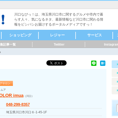
川口なびっ！は、埼玉県川口市に関するグルメや市内で暮
らす人々、気になるネタ、最新情報など川口市に関わる情
報をビシバシお届けするポータルメディアですっ！
ショッピング
レジャー
サービス
集記事一覧
Twiitter
Instagra
食料品
ファッション
本・雑誌・漫画
家電・電化製品
自転車・バイク
新車・中古車
スポーツ用品
メガネ・コンタク
CD・DVD
リサイクルショップ
骨董・陶磁器
着物・呉服
美容・健康
家具・インテリア
花・ガーデニング
雑貨
ペット用品
音楽・楽器
セレクトショップ
ドラッグストア・薬
その他
ヴィンテージ・古道
キャンプ・アウトド
メンズ
レディース
時計
貴金属
アクセサリー
カラオケ
ボーリング・ダーツ
ゲームセンター
映画館・劇場
健康ランド・温泉
占い・手相
バッティング
ライブハウス・音楽
体験・ツアー
公園
その他レジャー
マッサージ
整体
鍼灸
接骨・整骨
リラクゼーション
フットケア
カイロプラクティッ
ホテル・旅館
レンタルショップ
ペット関連
賃貸・不動産
冠婚葬祭
歯科・病院
健康・スポーツ
便利屋・家事代行・
建築・土木・造園
IT・Web
製造業
質屋・リサイクルシ
パフォーマー・ダン
修理
公共機関
その他サービス
クリーニング・コイ
外国語・翻訳
アニマル・ペット
花・フラワーアート
ト・サングラス
局
具
ア
ク
掃除
ョップ
ス
ンランドリー
a
アサロン
イムア
OLOR imua
（川口）
048-299-8357
埼玉県川口市川口６-1-45-1F