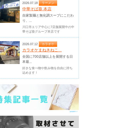
2026.07.18
ラーメン
中華そば葵 本店
自家製麺と無化調スープにこだわ
り、...
川口市エリア中心に7店舗展開中の中
華そば葵グループ本店です
2026.07.12
カラオケ
カラオケまねきねこ...
全国に700店舗以上を展開する日
本最...
好きな食べ物や飲み物を自由に持ち
込めます！