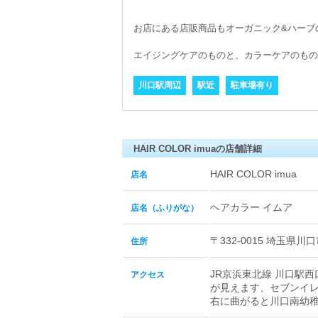
お店にある店販商品もオーガニック&ハーブ
川口駅周辺
駅近
駐車場有り
HAIR COLOR imuaの店舗詳細
HAIR COLOR imua
店名
ヘアカラー イムア
店名（ふりがな）
〒332-0015 埼玉県川口
住所
JR京浜東北線 川口駅
アクセス
が見えます、セブンイ
右に曲がると川口南幼稚