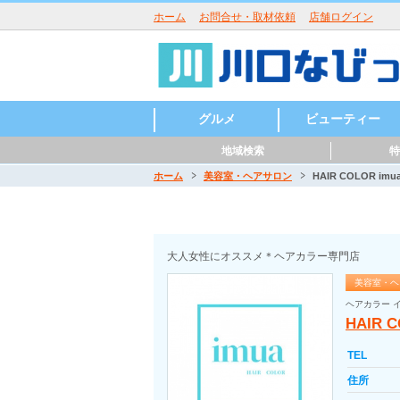
ホーム
お問合せ・取材依頼
店舗ログイン
グルメ
ビューティー
地域検索
特
ラーメン
うどん・そば・麺類
居酒屋・酒屋
和食・日本料理
中華・中国料理
焼肉・鉄板焼
イタリアン
洋食・西洋料理
鍋
パン・ピザ
カフェ・スイーツ
バー・バル
魚介・海鮮料理
バイキング
寿司
カレー
創作料理
アジア・エスニック
各国料理
カラオケ・パーティ
お好み焼き
定食・食堂
焼き鳥・からあげ
お弁当・キッチンカ
その他グルメ
ハンバーガー
つけ麺
まぜそば
うどん
そば
ラーメン
寿司
天ぷら
会席料理
うどん・そば
沖縄料理
とんかつ
パスタ
ピッツア
コース料理
ハンバーグ
カレー
喫茶店
パンケーキ
かき氷
和菓子
ケーキ
チョコレート
タイ料理
韓国料理
ベトナム料理
ロシア料理
スペイン料理
フレンチ
美容室・ヘアサロン
理容室・床屋
まつげエクステ
ネイルサロン
エステサロン
ー・屋台
ホーム
美容室・ヘアサロン
HAIR COLOR imu
川口駅周辺
東川口駅周辺
西川口駅周辺
川口元郷駅周辺
南鳩ヶ谷駅周辺
鳩ヶ谷駅周辺
新井宿駅周辺
戸塚安行駅周辺
大人女性にオススメ＊ヘアカラー専門店
美容室・ヘ
ヘアカラー 
HAIR C
TEL
住所