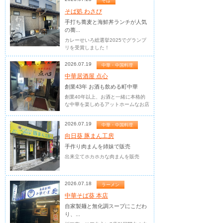
そば
そば処 わさび
手打ち蕎麦と海鮮丼ランチが人気
の蕎...
カレーせいろ総選挙2025でグランプ
リを受賞しました！
2026.07.19
中華・中国料理
中華居酒屋 点心
創業43年 お酒も飲める町中華
創業40年以上、お酒と一緒に本格的
な中華を楽しめるアットホームなお店
2026.07.19
中華・中国料理
向日葵 豚まん工房
手作り肉まんを姉妹で販売
出来立てホカホカな肉まんを販売
2026.07.18
ラーメン
中華そば葵 本店
自家製麺と無化調スープにこだわ
り、...