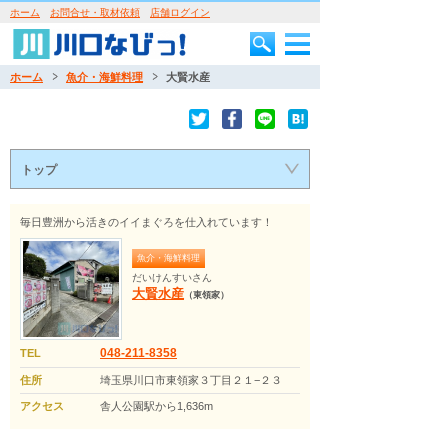
ホーム
お問合せ・取材依頼
店舗ログイン
ホーム
魚介・海鮮料理
大賢水産
トップ
毎日豊洲から活きのイイまぐろを仕入れています！
魚介・海鮮料理
だいけんすいさん
大賢水産
（東領家）
048-211-8358
TEL
住所
埼玉県川口市東領家３丁目２１−２３
アクセス
舎人公園駅から1,636m