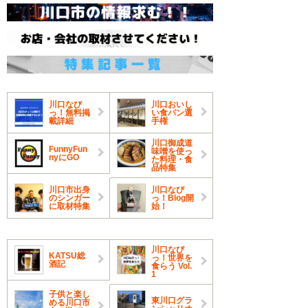
川口なび
川口おいし
っ！無料掲
い食パン選
載詳細
手権
川口御成道
FunnyFun
味噌を使っ
nyにGO
た料理・食
品特集
川口市出身
川口なび
のシンガー
っ！Blog開
に取材特集
始！
川口なび
KATSU総
っ！世界を
酒記
食らう Vol.
1
子供と楽し
東川口グラ
める川口市