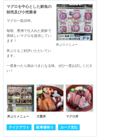
マグロを中心とした鮮魚の
卸売及び小売業者
マグロ一筋20年。

毎朝、豊洲で仕入れた新鮮で
美味しいマグロを提供してい
ます！

丼ぶりメニュー
丼ぶりもご好評いただいてい
ます。

一度食べたら病みつきになる味、ぜひ一度お試しくださ
い！
丼ぶりメニュー
大賢丼
マグロ丼
テイクアウト
駐車場有り
カード支払