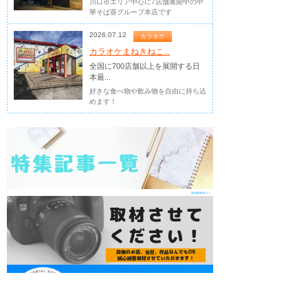
川口市エリア中心に7店舗展開中の中
華そば葵グループ本店です
2026.07.12
カラオケ
カラオケまねきねこ...
全国に700店舗以上を展開する日
本最...
好きな食べ物や飲み物を自由に持ち込
めます！