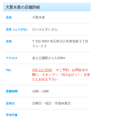
大賢水産の店舗詳細
大賢水産
店名
だいけんすいさん
店名（ふりがな）
〒332-0003 埼玉県川口市東領家３丁目
住所
２１−２３
舎人公園駅から1,636m
アクセス
048-211-8358
※ご予約・お問合せの
TEL
際に、スタッフへ「川口なびっ！」を見
たとお伝え下さい
10時～18時
営業時間
日曜日・祝日・市場休業日
定休日
平均予算