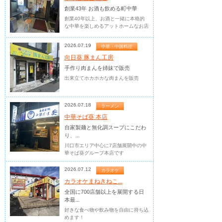
創業43年 お酒も飲める町中華
創業40年以上、お酒と一緒に本格的
な中華を楽しめるアットホームなお店
2026.07.19
中華・中国料理
向日葵 豚まん工房
手作り肉まんを姉妹で販売
出来立てホカホカな肉まんを販売
2026.07.18
ラーメン
中華そば葵 本店
自家製麺と無化調スープにこだわ
り、...
川口市エリア中心に7店舗展開中の中
華そば葵グループ本店です
2026.07.12
カラオケ
カラオケまねきねこ...
全国に700店舗以上を展開する日
本最...
好きな食べ物や飲み物を自由に持ち込
めます！