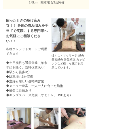
1.8km 駐車場も3台完備
困ったときの駆け込み
寺！！ 身体の痛み悩みを手
当てで笑顔にする専門家へ
お気軽にご相談くださ
い！！
各種クレジットカードご利用
できます

ほぐし・マッサージ 鍼灸
美容鍼灸 骨盤矯正 カッピ
◆土日祝日も通常営業（年末
ングなど様々な施術を用
年始を除く、臨時休業あり）

意しています。
◆駅から徒歩3分

◆駐車場も3台完備

◆主婦も嬉しい昼時間営業

◆メニュー豊富、一人一人に合った施術

◆鍼灸に自信あり

◆キッズスペース充実（オモチャ、DVDあり)