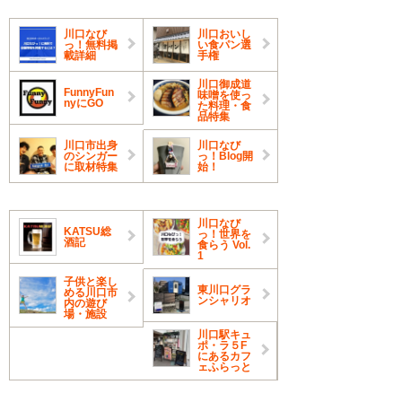
川口なび
川口おいし
っ！無料掲
い食パン選
載詳細
手権
川口御成道
FunnyFun
味噌を使っ
nyにGO
た料理・食
品特集
川口市出身
川口なび
のシンガー
っ！Blog開
に取材特集
始！
川口なび
KATSU総
っ！世界を
酒記
食らう Vol.
1
子供と楽し
東川口グラ
める川口市
ンシャリオ
内の遊び
場・施設
川口駅キュ
ポ・ラ５F
にあるカフ
ェふらっと