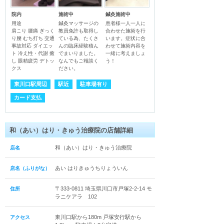
院内
施術中
鍼灸施術中
用途	

鍼灸マッサージの
患者様一人一人に
肩こり 腰痛 ぎっく
教員免許も取得し
合わせた施術を行
り腰 むち打ち 交通
ている為、たくさ
います。症状に合
事故対応 ダイエッ
んの臨床経験積ん
わせて施術内容を
ト 冷え性・代謝 癒
でまいりました。
一緒に考えましょ
し 眼精疲労 デトッ
なんでもご相談く
う！
クス
ださい。
東川口駅周辺
駅近
駐車場有り
カード支払
和（あい）はり・きゅう治療院の店舗詳細
和（あい）はり・きゅう治療院
店名
あい はりきゅうちりょういん
店名（ふりがな）
〒333-0811 埼玉県川口市戸塚2-2-14 モ
住所
ラニケアラ 102
東川口駅から180m 戸塚安行駅から
アクセス