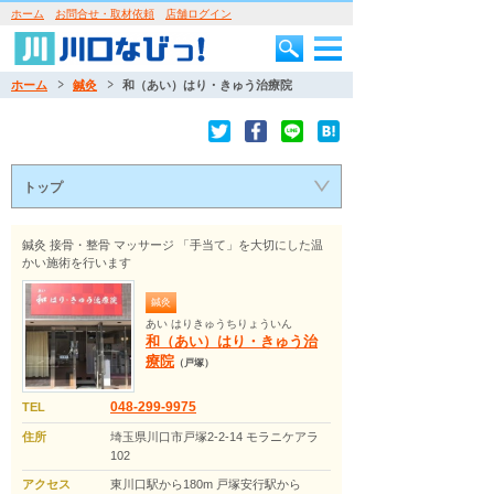
ホーム
お問合せ・取材依頼
店舗ログイン
ホーム
鍼灸
和（あい）はり・きゅう治療院
トップ
鍼灸 接骨・整骨 マッサージ 「手当て」を大切にした温
かい施術を行います
鍼灸
あい はりきゅうちりょういん
和（あい）はり・きゅう治
療院
（戸塚）
048-299-9975
TEL
住所
埼玉県川口市戸塚2-2-14 モラニケアラ
102
アクセス
東川口駅から180m 戸塚安行駅から