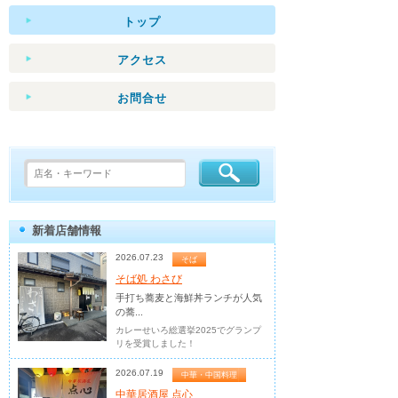
トップ
アクセス
お問合せ
新着店舗情報
2026.07.23
そば
そば処 わさび
手打ち蕎麦と海鮮丼ランチが人気
の蕎...
カレーせいろ総選挙2025でグランプ
リを受賞しました！
2026.07.19
中華・中国料理
中華居酒屋 点心