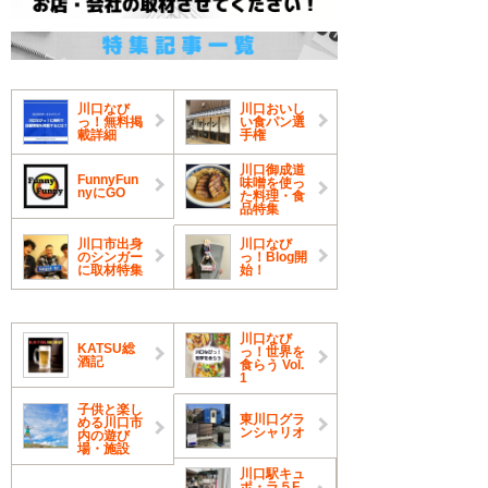
川口なび
川口おいし
っ！無料掲
い食パン選
載詳細
手権
川口御成道
FunnyFun
味噌を使っ
nyにGO
た料理・食
品特集
川口市出身
川口なび
のシンガー
っ！Blog開
に取材特集
始！
川口なび
KATSU総
っ！世界を
酒記
食らう Vol.
1
子供と楽し
東川口グラ
める川口市
ンシャリオ
内の遊び
場・施設
川口駅キュ
ポ・ラ５F