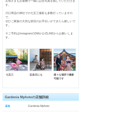
お母さまもお着物で一緒に記念写真を残していただけま
す。

川口周辺の神社での七五三撮影も多数行っていますの
で、

ぜひご家族の大切な節目のお手伝いができたら嬉しいで
す。

※ご予約はInstagramのDMか公式LINEからお願いしま
す。
七五三
記念日にも
様々な場所で撮影
可能です
Gardenia Mphotoの店舗詳細
Gardenia Mphoto
店名