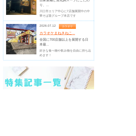
自家製麺と無化調スープにこだわ
り、...
川口市エリア中心に7店舗展開中の中
華そば葵グループ本店です
2026.07.12
カラオケ
カラオケまねきねこ...
全国に700店舗以上を展開する日
本最...
好きな食べ物や飲み物を自由に持ち込
めます！