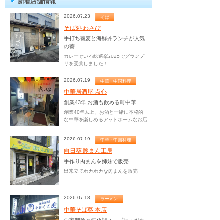
新着店舗情報
2026.07.23
そば
そば処 わさび
手打ち蕎麦と海鮮丼ランチが人気
の蕎...
カレーせいろ総選挙2025でグランプ
リを受賞しました！
2026.07.19
中華・中国料理
中華居酒屋 点心
創業43年 お酒も飲める町中華
創業40年以上、お酒と一緒に本格的
な中華を楽しめるアットホームなお店
2026.07.19
中華・中国料理
向日葵 豚まん工房
手作り肉まんを姉妹で販売
出来立てホカホカな肉まんを販売
2026.07.18
ラーメン
中華そば葵 本店