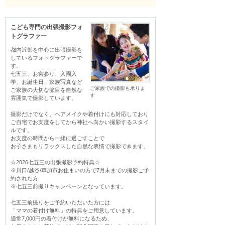
こども専門の出張撮影フォ
トグラファー
都内近郊を中心に出張撮影を
しているフォトグラファーで
す。

七五三、お宮参り、入園入
学、お誕生日、家族写真など

ご家族での撮影も承りま
ご家族の大切な節目を自然な
す
雰囲気で撮影しています。

撮影だけでなく、ヘアメイクや着付けにも対応しており

ご自宅でお支度をしてから神社へ向かい撮影するスタイ
ルです。

お支度の時間から一緒に過ごすことで

お子さまもリラックスした自然な表情で撮影できます。

☆2026七五三の出張撮影予約特典☆

※川口/越谷/草加市お住まいの方で7月末までの撮影ご予
約された方

※七五三前撮りキャンペーンとなっています。

七五三前撮りをご予約いただいた方には

「ママの着付け無料」の特典をご用意しています。

通常7,000円の着付けが無料になるため、
