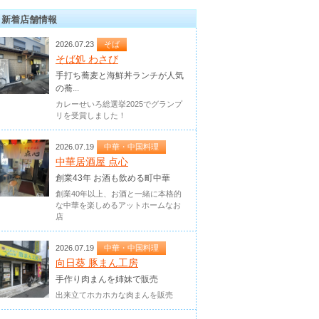
新着店舗情報
2026.07.23
そば
そば処 わさび
手打ち蕎麦と海鮮丼ランチが人気
の蕎...
カレーせいろ総選挙2025でグランプ
リを受賞しました！
2026.07.19
中華・中国料理
中華居酒屋 点心
創業43年 お酒も飲める町中華
創業40年以上、お酒と一緒に本格的
な中華を楽しめるアットホームなお
店
2026.07.19
中華・中国料理
向日葵 豚まん工房
手作り肉まんを姉妹で販売
出来立てホカホカな肉まんを販売