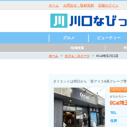
ホーム
お問合せ・取材依頼
店舗ログイン
グルメ
ビューティー
地域検索
特
ラーメン
うどん・そば・麺類
居酒屋・酒屋
和食・日本料理
中華・中国料理
焼肉・鉄板焼
イタリアン
洋食・西洋料理
鍋
パン・ピザ
カフェ・スイーツ
バー・バル
魚介・海鮮料理
バイキング
寿司
カレー
創作料理
アジア・エスニック
各国料理
カラオケ・パーティ
お好み焼き
定食・食堂
焼き鳥・からあげ
お弁当・キッチンカ
その他グルメ
ハンバーガー
つけ麺
まぜそば
うどん
そば
ラーメン
寿司
天ぷら
会席料理
うどん・そば
沖縄料理
とんかつ
パスタ
ピッツア
コース料理
ハンバーグ
カレー
喫茶店
パンケーキ
かき氷
和菓子
ケーキ
チョコレート
タイ料理
韓国料理
ベトナム料理
ロシア料理
スペイン料理
フレンチ
美容室・ヘアサロン
理容室・床屋
まつげエクステ
ネイルサロン
エステサロン
ー・屋台
ホーム
カフェ・スイーツ
0Cal埼玉川口店
川口駅周辺
東川口駅周辺
西川口駅周辺
川口元郷駅周辺
南鳩ヶ谷駅周辺
鳩ヶ谷駅周辺
新井宿駅周辺
戸塚安行駅周辺
ダイエットは明日から「夜アイス&夜クレープ専
カフェ・ス
ぜろかろりー
0Cal
TEL
住所