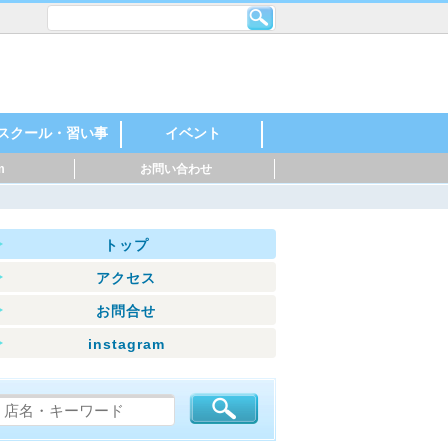
スクール・習い事
イベント
m
お問い合わせ
レンタルスペース・
機械・金属・鉄鋼
印刷・製紙
化学・石油化学
自動車・自動車部
製薬・化粧品
食品・飲料
建築・住宅
英語・英会話
スポーツ
料理
音楽
美容・ネイル
着付け・作法
花・ガーデニング
絵・芸術
塾
幼稚園・保育園
マッサージ
ダンス・日本舞踊
ヨガ・ピラティス
ハンドクラフト
神社・仏閣
お祭り・花火
親子参加型
○○教室
スポーツイベント
音楽・楽器
マルシェ
シェアオフィス
品・バイク
トップ
アクセス
お問合せ
instagram