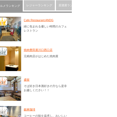
レジャーランキング
居酒屋ランキング
川口市の人気ショッピ
ルメランキング
Cafe Restaurant ANDG
緑に包まれる優しい時間のカフェ
レストラン
焼肉豊田屋川口西口店
元精肉店がはじめた焼肉屋
盛留
そば好き日本酒好きの方なら是非
お越しください！！
銀林珈琲
コーヒーの味を追求し、おいしい