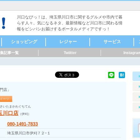
川口なびっ！は、埼玉県川口市に関するグルメや市内で暮
らす人々、気になるネタ、最新情報など川口市に関わる情
報をビシバシお届けするポータルメディアですっ！
ショッピング
レジャー
サービス
集記事一覧
Twiitter
Instagra
食料品
ファッション
本・雑誌・漫画
家電・電化製品
自転車・バイク
新車・中古車
スポーツ用品
メガネ・コンタク
CD・DVD
リサイクルショップ
骨董・陶磁器
着物・呉服
美容・健康
家具・インテリア
花・ガーデニング
雑貨
ペット用品
音楽・楽器
セレクトショップ
ドラッグストア・薬
その他
ヴィンテージ・古道
キャンプ・アウトド
メンズ
レディース
時計
貴金属
アクセサリー
カラオケ
ボーリング・ダーツ
ゲームセンター
映画館・劇場
健康ランド・温泉
占い・手相
バッティング
ライブハウス・音楽
体験・ツアー
公園
その他レジャー
マッサージ
整体
鍼灸
接骨・整骨
リラクゼーション
フットケア
カイロプラクティッ
ホテル・旅館
レンタルショップ
ペット関連
賃貸・不動産
冠婚葬祭
歯科・病院
健康・スポーツ
便利屋・家事代行・
建築・土木・造園
IT・Web
製造業
質屋・リサイクルシ
パフォーマー・ダン
修理
公共機関
その他サービス
クリーニング・コイ
外国語・翻訳
アニマル・ペット
花・フラワーアート
ト・サングラス
局
具
ア
ク
掃除
ョップ
ス
ンランドリー
門店」
イーツ
さいたまかわぐちてん
埼玉川口店
（伊刈）
080-1491-7833
埼玉県川口市伊刈７２−１