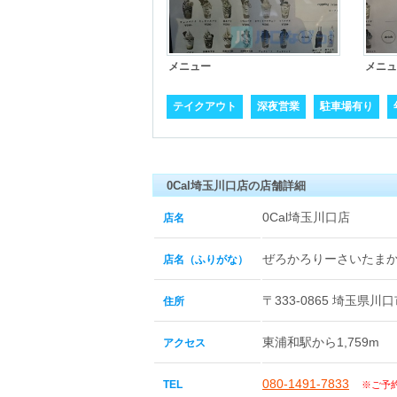
メニュー
メニュ
テイクアウト
深夜営業
駐車場有り
0Cal埼玉川口店の店舗詳細
0Cal埼玉川口店
店名
ぜろかろりーさいたま
店名（ふりがな）
〒333-0865 埼玉県
住所
東浦和駅から1,759m
アクセス
080-1491-7833
TEL
※ご予