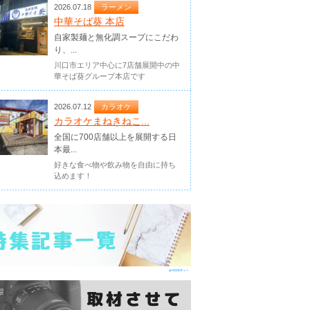
2026.07.18
ラーメン
中華そば葵 本店
自家製麺と無化調スープにこだわ
り、...
川口市エリア中心に7店舗展開中の中
華そば葵グループ本店です
2026.07.12
カラオケ
カラオケまねきねこ...
全国に700店舗以上を展開する日
本最...
好きな食べ物や飲み物を自由に持ち
込めます！