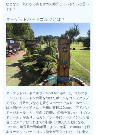
などなど、気になる点も含めて紹介していきたいと思い
ます！
ターゲットバードゴルフとは？
ターゲットバードゴルフ (target bird golf) は、ゴルフボ
ールにバドミントンの羽をつけたボールをゴルフクラブ
で打ち、打数の少なさを競うスポーツである。ホールに
は上部がかさを逆さにした形の直径110cmの「アドバン
テージホール」と、地面に約86cmの輪を置いた「セカン
ドホール」があり、セカンドホールにホールインした場
合にはスコアはそれまでの打数に1加えた打数になる。
1969年、埼玉県の野嶋孝重によって考案。1988年には日
本ターゲットバードゴルフ協会が設立された。主に老人