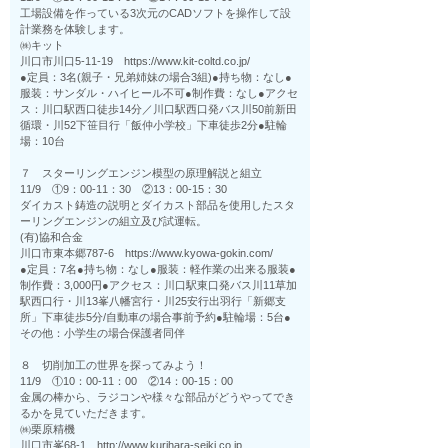
工場設備を作っている3次元のCADソフトを操作して設
計業務を体験します。
㈱キット
川口市川口5-11-19 https://www.kit-coltd.co.jp/
●定員：3名(親子・兄弟姉妹の場合3組)●持ち物：なし●
服装：サンダル・ハイヒール不可●制作費：なし●アクセ
ス：川口駅西口徒歩14分／川口駅西口発バス川50前新田
循環・川52下笹目行「飯仲小学校」下車徒歩2分●駐輪
場：10台
７ スターリングエンジン模型の原理解説と組立
11/9 ①9：00-11：30 ②13：00-15：30
ダイカスト鋳造の説明とダイカスト部品を使用したスタ
ーリングエンジンの組立及び試運転。
(有)協和合金
川口市東本郷787-6 https://www.kyowa-gokin.com/
●定員：7名●持ち物：なし●服装：軽作業の出来る服装●
制作費：3,000円●アクセス：川口駅東口発バス川11草加
駅西口行・川13峯八幡宮行・川25安行出羽行「新郷支
所」下車徒歩5分/自動車の場合事前予約●駐輪場：5台●
その他：小学生の場合保護者同伴
８ 切削加工の世界を探ってみよう！
11/9 ①10：00-11：00 ②14：00-15：00
金属の棒から、ラジコンや様々な部品がどうやってでき
るかを見ていただきます。
㈱栗原精機
川口市峯68-1 http://www.kurihara-seiki.co.jp