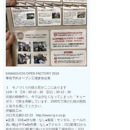
KAWAGUCHI OPEN FACTORY 2019
事前予約オープン工場参加企業
１ モノづくりの技と匠がここにあります
11/8・9 ①9：30-10：30 ②11：30-12：30
伝統の鋳物作り。今では少なくなってしまった「キュー
ポラ」で鉄を溶解しています。1500℃で溶けた鉄の熱気
と迫力を感じてください。
伊藤鉄工㈱
川口市元郷3-22-23 http://www.i-g-s.co.jp
●定員：10名●持ち物：なし●服装：サンダル、ヒールの
高い靴は不可●制作費：なし●アクセス：川口駅東口から
徒歩25分/川口駅東口発バス川21領家工場街回り・川21