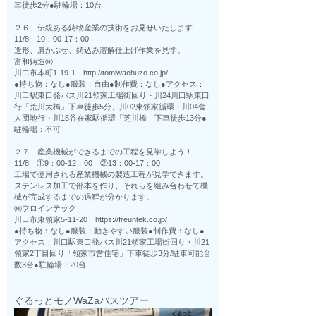
車徒歩2分●駐輪場：10台
２６ 伝統ある鋳物産業の技術をお見せいたします
11/8 10：00-17：00
造形、肩かぶせ、鋳込み溶解仕上げ作業を見学。
富和鋳造㈱
川口市本町1-19-1 http://tomiwachuzo.co.jp/
●持ち物：なし●服装：自由●制作費：なし●アクセス：
川口駅東口発バス川21領家工場街回り・川24川口駅東口
行「荒川大橋」下車徒歩5分、川02東領家循環・川04舎
人団地行・川15谷在家駅循環「芝川橋」下車徒歩13分●
駐輪場：不可
２７ 産業機械ができるまでの工程を見学しよう！
11/8 ①9：00-12：00 ②13：00-17：00
工場で使用される産業機械の製造工程が見学できます。
ステンレス加工で部本を作り、それらを組み合わせて機
械が完成するまでの過程が分かります。
㈱フロインテック
川口市東領家5-11-20 https://freuntek.co.jp/
●持ち物：なし●服装：動きやすい服装●制作費：なし●
アクセス：川口駅東口発バス川21領家工場街回り・川21
領家2丁目回り「領家市営住宅」下車徒歩3分/駐車可能台
数3台●駐輪場：20台
ぐるっとモノWaZaバスツアー