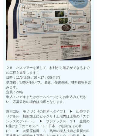
２８ バスツアーを通して、材料から製品ができるまで
の工程を見学します！
日時：11/8(金)9：30～17：00(予定)
参加費：3,000円※バス、昼食、傷害保険、材料費等を含
みます。
定員：20名
申込：ハガキまたはホームページからお申込みくださ
い。応募多数の場合は抽選となります。
東川口駅 モノづくりの世界へダイブ！ ▶ 山伸マテ
リアル㈱ 切断加工にビックリ！工場内は圧巻の「ステ
ンレスのデパート」 ▶ フジテック㈱ ２１ 金属の
R曲げ加工のエキスパート！日本一の技術をその目
に！ ▶ ㈱栗原精機 ８ 熟練の職人技術と最新の科
学技術との超融合！真摯にみつめるミクロの世界 ▶