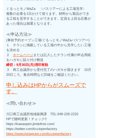
ぐるっとモノWaZa 〈バスツアーによる工場見学〉
複数の企業を1日かけて巡ります。材料から製品ができ
る工程を見学することができます。定員を上回る応募が
あった場合は抽選となります。
≪申込方法≫
(事前予約オープン工場/ぐるっとモノWaZaバスツアー)
１ チラシに掲載している工場の中から見学したい工場
を決める
２
ホームページ
または記入したチラシ付属の申込用紙
をハガキに貼り付け郵送
締切：9月30日(月)消印有効
３ 商工会議所から受付完了のハガキが届きます 10月
20日ころ。集合時間など詳細をご確認ください。
申し込みはHPからがスムーズで
す。
≪問い合わせ≫
川口商工会議所地域振興課 TEL:048-228-2220
HPで随時更新！チェック!!
https://kawaopen.jimdofree.com/
https://twitter.com/kcciopenfactory
https://www.instagram.com/kcciopenfactory