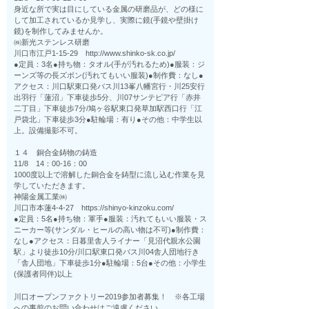
身近な所で実は目にしている金属の研磨品が、どの様に
して加工されているか見学し、実際に鏡(手鏡や壁掛け
鏡)を制作してみませんか。
㈱新光ステンレス研磨
川口市江戸1-15-29 http://www.shinko-sk.co.jp/
●定員：3名●持ち物：タオル(手が汚れるため)●服装：ジ
ーンズ等の長ズボン(汚れてもいい服装)●制作費：なし●
アクセス：川口駅東口発バス川13峯八幡宮行・川25安行
出羽行「蓮沼」下車徒歩5分、川07サンテピア行「赤井
二丁目」下車徒歩7分/鳩ヶ谷駅東口発草加駅西口行「江
戸袋北」下車徒歩3分●駐輪場：有り●その他：中学生以
上。設備撮影不可。
１４ 銅合金鋳物の鋳造
11/8 14：00-16：00
1000度以上で溶解した銅合金を鋳型に流し込む作業を見
学していただきます。
神陽金属工業㈱
川口市本蓮4-4-27 https://shinyo-kinzoku.com/
●定員：5名●持ち物：軍手●服装：汚れてもいい服装・ス
ニーカー等(サンダル・ヒールの高い物は不可)●制作費：
なし●アクセス：日暮里舎人ライナー「見沼代親水公園
駅」より徒歩10分/川口駅東口発バス川04舎人団地行き
「舎人団地」下車徒歩1分●駐輪場：5台●その他：小学生
(保護者同伴)以上
川口オープンファクトリー2019参加者募集！ ※各工場
への事前のお問い合わせはご遠慮ください。