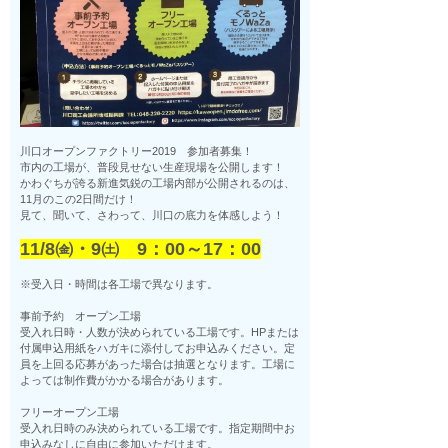
川口オープンファクトリー2019 参加者募集！
市内の工場が、普段見せない生産現場を公開します！
かわぐちが誇る新進気鋭の工場内部が公開されるのは、
11月のこの2日間だけ！
見て、聞いて、さわって、川口の底力を体感しよう！
11/8㈮・9㈯ 9：00～17：00
※受入日・時間は各工場で異なります。
事前予約 オープン工場
受入れ日時・人数が決められている工場です。HPまたは
付属申込用紙をハガキに添付してお申込みください。定
員を上回る応募があった場合は抽選となります。工場に
よっては制作費がかかる場合があります。
フリーオープン工場
受入れ日時のみ決められている工場です。指定期間中お
申込みなしに自由に参加いただけます。