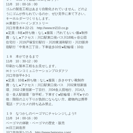
11/8 10：00-16：00
ゴムの製造工程はあまり自動化されていません。どのよ
うにゴムが作られているのか、ぜひ見学に来て下さい。
キーホルダーづくりもします。
㈱東都ラバーインダストリー
川口市青木4-22-21 http://www.tri210.co.jp
●定員：8名●持ち物：なし●服装：汚れてもいい服●制作
費：なし●アクセス：川口駅東口発バス川18鳩ヶ谷公団
住宅行・川19戸塚安行駅行・川20東浦和駅行・川23新井
宿駅行「中青木三丁目」下車徒歩10分●駐輪場：10台
１８ 本ができるまで
11/8 10：30-12：00
印刷から製本工程をお見せします。
㈱トッパンコミュニケーションプロダクツ
川口市弥平4-3-1
●定員：10名●持ち物：なし●服装：歩きやすい靴制作
費：なし●アクセス：川口駅東口発バス 川02東領家循
環、川02-2東領家一丁目行、川04舎人団地行、川14入
谷・舎人駅循環「弥平町」下車すぐ●駐輪場：不可●その
他：階段の上り下りが負担にならない方。建物内は携帯
電話・デジカメの持ち込み禁止。
１９ なつかしのベーゴマにチャレンジしよう!!
11/8 14：00-16：00
ベーゴマの体験・ベーゴマの歴史・販売
㈱日三鋳造所
川口市弥平1-11-5 http://www.beigoma.com/