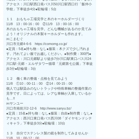
アクセス：川口駅西口発バス川50川口駅西口行「飯仲小
学校」下車徒歩4分●駐輪場：5台
１１ おもちゃ工場見学と木のキーホルダーづくり
11/8 13：00-16：00 ②11/9 13：00-16：00
木のおもちゃ工場を見学。どんな機械があるのか見てみ
よう！オリジナルの木製キーホルダーも作れます。
㈱こまむぐ
川口市元郷4-6-6 https://comomg.co.jp/
●定員：5名●持ち物：なし●服装：木クズで少し汚れま
す。汚れてよい服でお越しください。●制作費：300円●
アクセス：川口元郷駅より徒歩7分/川口駅東口バス川24
川口駅-元郷・エルザタワー循環「元郷第七公園」下車徒
歩3分●駐輪場：3台
１２ 働く車の整備・点検を見てみよう
11/8 ①10：00-11：00 ②14：00-15：00
個人では馴染みのないトラックや特殊車輌の整備作業の
見学です。日によっては、レアな車輌が入庫しているか
も…!!
㈱サンユー
川口市南前川2-12-6 http://www.sanyu.bz/
●定員：15名●持ち物：なし●服装：自由●制作費：なし●
アクセス：西川口東口発バス西川08「ダイヤモンドシテ
ィキャラ」下車徒歩3分●駐輪場：10台
１３ 自分でステンレス製の鏡を制作してみませんか
11/8 10：00-12：00