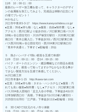
11/8 10：00-11：00
最新のレーザー加工機を使って、キャラクターのデザイ
ンの金属板を加工してみよう。完成品は体験の記念にそ
の場でプレゼント！
㈱かねよし
川口市中青木5-3-17 https://www.kaneyoshidesu.co.jp/
●定員：35名●持ち物：なし●服装：自由●制作費：なし●
アクセス：西川口駅より徒歩15分／川口駅東口発バス川
18鳩ヶ谷公団住宅行・川19戸塚安行駅行・川20東川口駅
南口行「青木公園入口」下車徒歩3分／西川口駅東口発
バス西川01鳩ヶ谷公団住宅行・西川04東川口駅南口行
「青木中央通り」下車すぐ●駐輪場：20台
５ 熱さハンパナイ!!熱い鍛造を五感で体感!!
11/9 ①10：00-11：00 ②14：00-15：00
バイク・ボートのエンジン・建設機械などの部品を鍛造
しています。鍛造って知ってますか?!なかなか見る事が
できない製造方法を五感で体感してください。
㈱川口鍛工所
川口市本蓮4-1-15 http://kawa-tan.com
●定員：10名●持ち物：タオル・ハンカチなど●服装：汚
れても良い服装●制作費：なし●アクセス：川口駅東口発
バス川04舎人団地行「足立入谷小学校」下車徒歩4分/川
12草加駅西口行「高畑」下車徒歩7分/川13峯八幡宮行・
川25安行出羽行「江戸袋」下車徒歩11分●駐輪場：10台
６ 3D CADで3次元のモノ作り体験
11/9 ①10：00-11：00 ②14：00-15：00