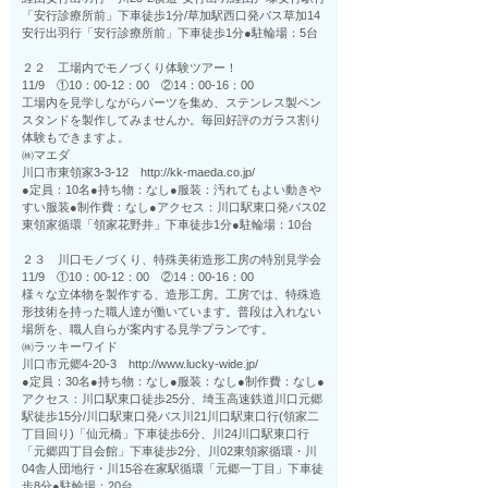
「安行診療所前」下車徒歩1分/草加駅西口発バス草加14
安行出羽行「安行診療所前」下車徒歩1分●駐輪場：5台
２２ 工場内でモノづくり体験ツアー！
11/9 ①10：00-12：00 ②14：00-16：00
工場内を見学しながらパーツを集め、ステンレス製ペン
スタンドを製作してみませんか。毎回好評のガラス割り
体験もできますよ。
㈱マエダ
川口市東領家3-3-12 http://kk-maeda.co.jp/
●定員：10名●持ち物：なし●服装：汚れてもよい動きや
すい服装●制作費：なし●アクセス：川口駅東口発バス02
東領家循環「領家花野井」下車徒歩1分●駐輪場：10台
２３ 川口モノづくり、特殊美術造形工房の特別見学会
11/9 ①10：00-12：00 ②14：00-16：00
様々な立体物を製作する、造形工房。工房では、特殊造
形技術を持った職人達が働いています。普段は入れない
場所を、職人自らが案内する見学プランです。
㈱ラッキーワイド
川口市元郷4-20-3 http://www.lucky-wide.jp/
●定員：30名●持ち物：なし●服装：なし●制作費：なし●
アクセス：川口駅東口徒歩25分、埼玉高速鉄道川口元郷
駅徒歩15分/川口駅東口発バス川21川口駅東口行(領家二
丁目回り)「仙元橋」下車徒歩6分、川24川口駅東口行
「元郷四丁目会館」下車徒歩2分、川02東領家循環・川
04舎人団地行・川15谷在家駅循環「元郷一丁目」下車徒
歩8分●駐輪場：20台