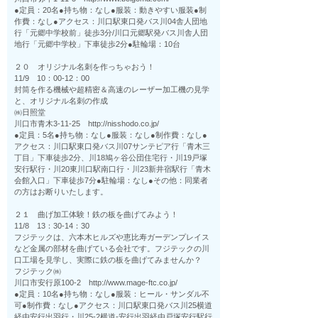
●定員：20名●持ち物：なし●服装：動きやすい服装●制
作費：なし●アクセス：川口駅東口発バス川04舎人団地
行「元郷中学校前」徒歩3分/川口元郷駅発バス川舎人団
地行「元郷中学校」下車徒歩2分●駐輪場：10台
２０ オリジナル名刺を作っちゃおう！
11/9 10：00-12：00
封筒を作る機械や超精密＆高速のレーザー加工機の見学
と、オリジナル名刺の作成
㈱日照堂
川口市青木3-11-25 http://nisshodo.co.jp/
●定員：5名●持ち物：なし●服装：なし●制作費：なし●
アクセス：川口駅東口発バス川07サンテピア行「青木三
丁目」下車徒歩2分、川18鳩ヶ谷公団住宅行・川19戸塚
安行駅行・川20東川口駅南口行・川23新井宿駅行「青木
会館入口」下車徒歩7分●駐輪場：なし●その他：同業者
の方はお断りいたします。
２１ 曲げ加工体験！鉄の板を曲げてみよう！
11/8 13：30-14：30
フジテックは、六本木ヒルズや恵比寿ガーデンプレイス
など金属の部材を曲げている会社です。フジテックの川
口工場を見学し、実際に鉄の板を曲げてみませんか？
フジテック㈱
川口市安行原100-2 http://www.mage-ftc.co.jp/
●定員：10名●持ち物：なし●服装：ヒール・サンダル不
可●制作費：なし●アクセス：川口駅東口発バス川25横道
経由安行出羽行・川25-2横道-安行出羽経由戸塚安行駅行