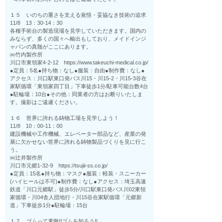
１５ いのちの重さを支える覚悟・妥協なき技術の追求
11/8 13：30-14：30
各種手術台の製造現場を見学していただきます。国内の
みならず、多くの国々へ輸出もしており、メイドインジ
ャパンの真髄がここにあります。
㈱竹内製作所
川口市東領家4-2-12 https://www.takeuchi-medical.co.jp/
●定員：5名●持ち物：なし●服装：自由●制作費：なし●
アクセス：川口駅東口発バス川15・川15-2・川15-3谷在
家駅循環「東領家四丁目」下車徒歩1分/駐車可能台数4台
●駐輪場：10台●その他：同業者の方はお断りいたしま
す。撮影はご遠慮ください。
１６ 世界に誇れる鋳物工場を見学しよう！
11/8 10：00-11：00
建設機械や工作機械、エレベーター部品など、産業の発
展に欠かせない世界に誇れる鋳物製品づくりを見に行こ
う。
㈱辻井製作所
川口市元郷1-32-9 https://tsujii-ss.co.jp/
●定員：15名●持ち物：マスク●服装：軽装・スニーカー
(ハイヒールは不可)●制作費：なし●アクセス：埼玉高速
鉄道「川口元郷駅」徒歩5分/川口駅東口発バス川02東領
家循環・川04舎人団地行・川15谷在家駅循環「元郷新
道」下車徒歩1分●駐輪場：15台
１７ ゴムって素敵!!ゴムを知ろう!!