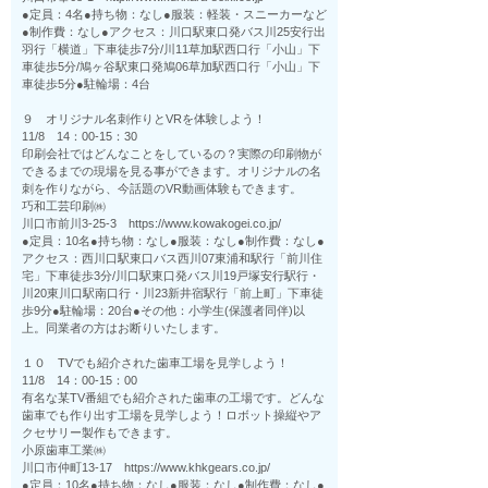
●定員：4名●持ち物：なし●服装：軽装・スニーカーなど
●制作費：なし●アクセス：川口駅東口発バス川25安行出
羽行「横道」下車徒歩7分/川11草加駅西口行「小山」下
車徒歩5分/鳩ヶ谷駅東口発鳩06草加駅西口行「小山」下
車徒歩5分●駐輪場：4台
９ オリジナル名刺作りとVRを体験しよう！
11/8 14：00-15：30
印刷会社ではどんなことをしているの？実際の印刷物が
できるまでの現場を見る事ができます。オリジナルの名
刺を作りながら、今話題のVR動画体験もできます。
巧和工芸印刷㈱
川口市前川3-25-3 https://www.kowakogei.co.jp/
●定員：10名●持ち物：なし●服装：なし●制作費：なし●
アクセス：西川口駅東口バス西川07東浦和駅行「前川住
宅」下車徒歩3分/川口駅東口発バス川19戸塚安行駅行・
川20東川口駅南口行・川23新井宿駅行「前上町」下車徒
歩9分●駐輪場：20台●その他：小学生(保護者同伴)以
上。同業者の方はお断りいたします。
１０ TVでも紹介された歯車工場を見学しよう！
11/8 14：00-15：00
有名な某TV番組でも紹介された歯車の工場です。どんな
歯車でも作り出す工場を見学しよう！ロボット操縦やア
クセサリー製作もできます。
小原歯車工業㈱
川口市仲町13-17 https://www.khkgears.co.jp/
●定員：10名●持ち物：なし●服装：なし●制作費：なし●