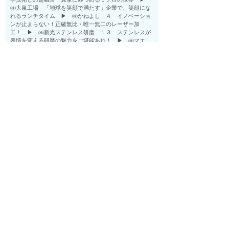
㈱大泉工場 「地球を笑顔で満たす」企業で、笑顔にな
れるランチタイム ▶ ㈱かねよし ４ イノベーショ
ンが止まらない！正確無比・唯一無二のレーザー加
工！ ▶ ㈱新光ステンレス研磨 １３ ステンレスが
表情を変える研磨の魅力をご堪能あれ！ ▶ ㈱マエ
ダ ２２ オールマイティでオンリーワン！ココで生ま
れた製品が街のあちこちで生きている 各社の技術を結
集したおみやげ制作 思い出にお持ち帰りいただけま
す ▶ 川口駅 おかえりなさい！
≪申込方法≫
ハガキまたはホームページからお申込みください。
●ホームページから応募
HP:
https://kawaopen.jimdofree.com/
●ハガキで応募(送り先)
〒332-8522 埼玉県川口市本町4-1-8 川口センタービ
ル8階
川口商工会議所地域振興課 宛
締切：9月30日(月)消印有効
※製品をお持ち帰りいただけるものについては、制作費
をいただく場合がございます。それぞれの工場をご確認