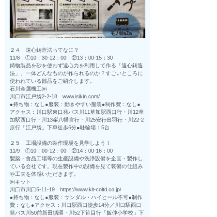
２４ 遠心鋳造法ってなに？
11/8 ①10：30-12：00 ②13：00-15：30
鋳物製品を砂を使わず遠心力を利用して作る「遠心鋳造
法」。一体どんなものが作られるのか？すごいところに
使われている部品をご紹介します。
石川金属機工㈱
川口市江戸袋2-2-18 www.isikin.com/
●持ち物：なし●服装：動きやすい服装●制作費：なし●
アクセス：川口駅東口発バス川11草加駅西口行・川12草
加駅西口行・川13峯八幡宮行・川25安行出羽行・川22-2
原行「江戸袋」下車徒歩6分●駐輪場：5台
２５ 工場設備の製作現場を見学しよう！
11/9 ①10：00-12：00 ②14：00-16：00
製薬・食品工場等の生産設備や洗浄設備を企画・製作し
ている会社です。現在製作中の設備を見て装備の仕組み
や工夫を体感いただきます。
㈱キット
川口市川口5-11-19 https://www.kit-coltd.co.jp/
●持ち物：なし●服装：サンダル・ハイヒール不可●制作
費：なし●アクセス：川口駅西口徒歩14分／川口駅西口
発バス川50前新田循環・川52下笹目行「飯仲小学校」下