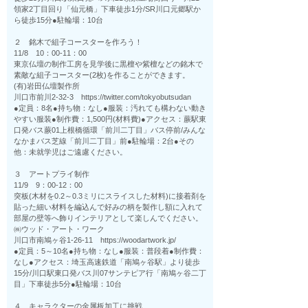
領家2丁目回り「仙元橋」下車徒歩1分/SR川口元郷駅か
ら徒歩15分●駐輪場：10台
２ 銘木で組子コースターを作ろう！
11/8 10：00-11：00
東京仏壇の制作工房を見学後に黒檀や紫檀などの銘木で
素敵な組子コースター(2枚)を作ることができます。
(有)岩田仏壇製作所
川口市前川2-32-3 https://twitter.com/tokyobutsudan
●定員：8名●持ち物：なし●服装：汚れても構わない動き
やすい服装●制作費：1,500円(材料費)●アクセス：蕨駅東
口発バス蕨01上根橋循環「前川二丁目」バス停前/みんな
なかまバス芝線「前川二丁目」前●駐輪場：2台●その
他：未就学児はご遠慮ください。
３ アートプライ制作
11/9 9：00-12：00
突板(木材を0.2～0.3ミリにスライスした材料)に接着剤を
貼った細い材料を編込んで好みの柄を製作し額に入れて
部屋の壁等へ飾りインテリアとして楽しんでください。
㈱ウッド・アート・ワーク
川口市南鳩ヶ谷1-26-11 https://woodartwork.jp/
●定員：5～10名●持ち物：なし●服装：普段着●制作費：
なし●アクセス：埼玉高速鉄道「南鳩ヶ谷駅」より徒歩
15分/川口駅東口発バス川07サンテピア行「南鳩ヶ谷二丁
目」下車徒歩5分●駐輪場：10台
４ キャラクターの金属板加工に挑戦