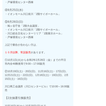
・戸塚環境センター西棟
④9月25日(水)
・イオンモール川口前川「2階サイボーホール」
⑤9月28日(日)
・鳩ヶ谷庁舎「2階大会議室」
・イオンモール川口前川「2階サイボーホール」
・川口総合文化センターリリア「1階展示ホール」
・戸塚環境センター西棟
上記で都合が合わない方は、
１０月以降、常設販売
があります。
①10月1日(火)から令和2年2月28日（金）までの平日
市内全46郵便局で9:00～17:00販売
②10月19日(土)・20日(日)、11月16日(土)・17日(日)、
12月21日(土)・22日(日)、1月18日(土)・19日(日)、2月
15日(土)・16日(日)
川口商工会議所（川口センタービル）で10:00～16:00販
売
【2次抽選引換販売】
10月16日(水)から10月20日(日)まで