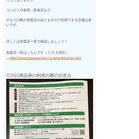
ってしまいますが
コンビニや薬局、飲食店など
かなりの数の加盟店がありますので利用できる店舗は多
いです。
詳しくは加盟店一覧で確認しましょう！
加盟店一覧はこちらです（７/２９現在）
→
https://www.kawaguchicci.or.jp/genki/tukau.html
◎川口商品券の利用の際の注意点