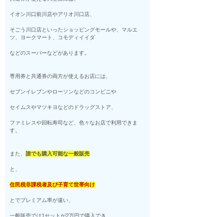
イオン川口前川店やアリオ川口店、
そごう川口店といったショッピングモールや、マルエ
ツ、ヨークマート、コモディイイダ
などのスーパーなどがあります。
専用券と共通券の両方が使えるお店には、
セブンイレブンやローソンなどのコンビニや
セイムスやマツキヨなどのドラッグストア、
ファミレスや回転寿司など、色々なお店で利用できま
す。
また、
誰でも購入可能な一般販売
と、
住民税非課税者及び子育て世帯向け
とでプレミアム率が違い、
一般販売では1セットが2万円で購入でき、