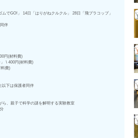
ゴムでGO!」 14日「はりがねクルクル」 28日「飛プラコップ」
者同伴
0円(材料費)
\ 400円(材料費)
材料費)
年生以下は保護者同伴
ながら、親子で科学の謎を解明する実験教室
0分