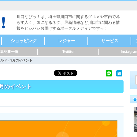
川口なびっ！は、埼玉県川口市に関するグルメや市内で暮
らす人々、気になるネタ、最新情報など川口市に関わる情
報をビシバシお届けするポータルメディアですっ！
ショッピング
レジャー
サービス
集記事一覧
Twiitter
Instagra
食料品
ファッション
本・雑誌・漫画
家電・電化製品
自転車・バイク
新車・中古車
スポーツ用品
メガネ・コンタク
CD・DVD
リサイクルショップ
骨董・陶磁器
着物・呉服
美容・健康
家具・インテリア
花・ガーデニング
雑貨
ペット用品
音楽・楽器
セレクトショップ
ドラッグストア・薬
その他
ヴィンテージ・古道
キャンプ・アウトド
メンズ
レディース
時計
貴金属
アクセサリー
カラオケ
ボーリング・ダーツ
ゲームセンター
映画館・劇場
健康ランド・温泉
占い・手相
バッティング
ライブハウス・音楽
体験・ツアー
公園
その他レジャー
マッサージ
整体
鍼灸
接骨・整骨
リラクゼーション
フットケア
カイロプラクティッ
ホテル・旅館
レンタルショップ
ペット関連
賃貸・不動産
冠婚葬祭
歯科・病院
健康・スポーツ
便利屋・家事代行・
建築・土木・造園
IT・Web
製造業
質屋・リサイクルシ
パフォーマー・ダン
修理
公共機関
その他サービス
クリーニング・コイ
外国語・翻訳
アニマル・ペット
花・フラワーアート
ト・サングラス
局
具
ア
ク
掃除
ョップ
ス
ンランドリー
ルド）9月のイベント
月のイベント