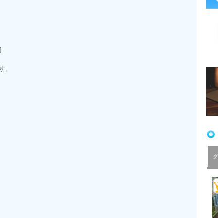
円
す。
グ
」