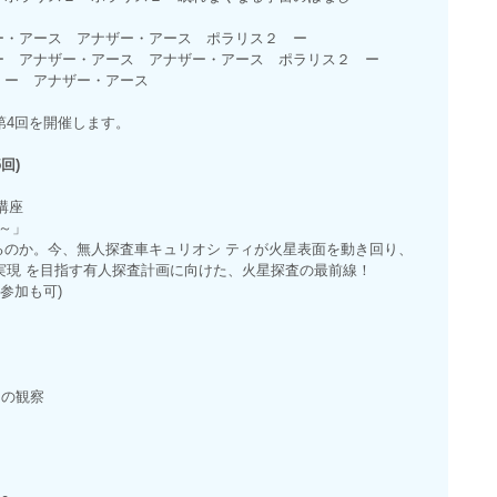
ー・アース アナザー・アース ポラリス２ ー
ー・アース アナザー・アース ポラリス２ ー
ナザー・アース
」第4回を開催します。
回)
講座
～」
るのか。今、無人探査車キュリオシ ティが火星表面を動き回り、
の実現 を目指す有人探査計画に向けた、火星探査の最前線！
みの参加も可)
)
月の観察