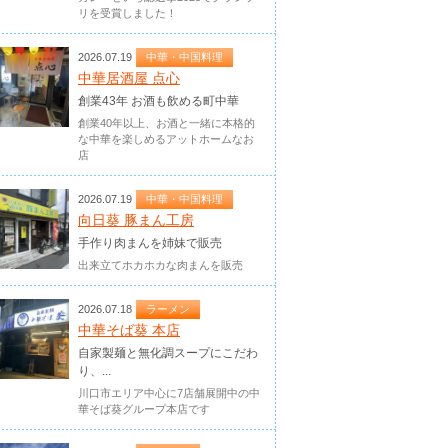
リを受賞しました！
2026.07.19
中華・中国料理
中華居酒屋 点心
創業43年 お酒も飲める町中華
創業40年以上、お酒と一緒に本格的
な中華を楽しめるアットホームなお
店
2026.07.19
中華・中国料理
向日葵 豚まん工房
手作り肉まんを姉妹で販売
出来立てホカホカな肉まんを販売
2026.07.18
ラーメン
中華そば葵 本店
自家製麺と無化調スープにこだわ
り、...
川口市エリア中心に7店舗展開中の中
華そば葵グループ本店です