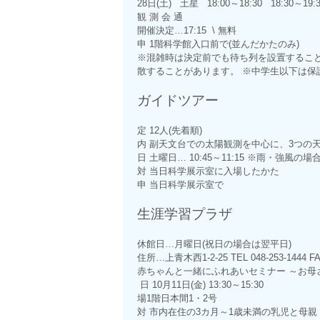
28日(土) 土星 18:00～18:30 18:30～19:
観 測 会 通
開催決定…17:15 \ 無料
申 1階科学館入口前で(並んだかたのみ)
※混雑時は決定前でも待ち列を設置するこ
散することがあります。 ※中学生以下は保
ガイドツアー
定 12人(先着順)
内 副天文台での太陽観測を中心に、3つの
日 土曜日… 10:45～11:15 ※雨・強風の
対 当日科学展示室に入場したかた
申 当日科学展示室で
生涯学習プラザ
休館日…月曜日(祝日の場合は翌平日)
住所…上青木西1-2-25 TEL 048-253-1444 FAX
赤ちゃんと一緒にふれあいセミナー ～お母
日 10月11日(金) 13:30～15:30
場1階日本間1・2号
対 市内在住の3カ月～1歳未満の乳児と母親