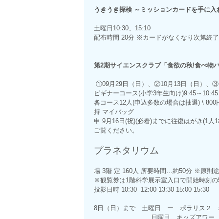
うきうき探検 ～ミッションカードを手に入
土曜日10:30、15:10
配布時間 20分 ※カードがなくなり次第終
第2期サイエンスクラブ「食欲の秋!食べ物
①09月29日（日）、②10月13日（日）、③1
ビギナーコース(小学3年生向け)9:45～10:45
各コース12人(申込多数の場合は抽選) \ 800
持 マイバッグ
申 9月16日(祝)(必着)までに往復はがき
ご覧ください。
プラネタリウム
場 3階 定 160人 所要時間…約50分 ※
※観覧券は1階科学展示室入口で開始時刻の
投影日時 10:30 12:00 13:30 15:00 15:30
8日（日）まで 土曜日 ー ポラリス２
日曜日 キッズアワー ポラリス