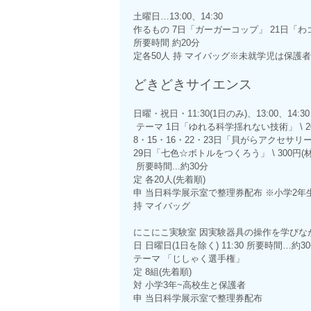
土曜日…13:00、14:30
作るもの 7日「ガーガーコップ」 21日「わ
所要時間 約20分
定各50人 持 マイバッグ※未就学児は保護
どきどきサイエンス
日曜・祝日・11:30(1日のみ)、13:00、14:30
テーマ 1日「ゆれる科学揺れない技術」 \ 20
8・15・16・22・23日「貝がらアクセサリー」 
29日「七色☆ボトルをつくろう」 \ 300円(
所要時間...約30分
定 各20人(先着順)
申 当日科学展示室で整理券配布 ※小学2
持 マイバッグ
にこにこ実験室 因実験器具の操作を学び
日 日曜日(1日を除く) 11:30 所要時間…約3
テーマ 「じしゃく選手権」
定 8組(先着順)
対 小学3年~高校生と保護者
申 当日科学展示室で整理券配布