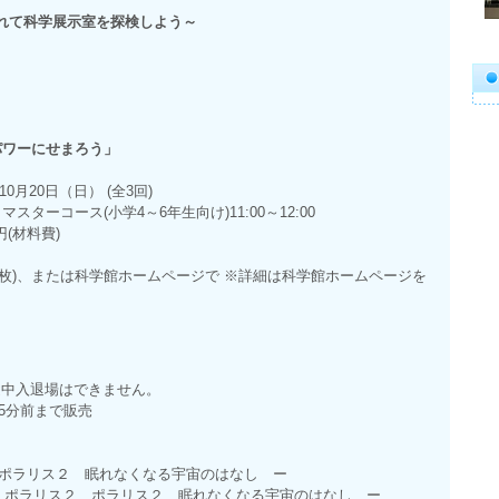
れて科学展示室を探検しよう～
了
パワーにせまろう」
0月20日（日） (全3回)
 マスターコース(小学4～6年生向け)11:00～12:00
円(材料費)
(1人1枚)、または科学館ホームページで ※詳細は科学館ホームページを
原則途中入退場はできません。
5分前まで販売
 ポラリス２ 眠れなくなる宇宙のはなし ー
２ ポラリス２ 眠れなくなる宇宙のはなし ー