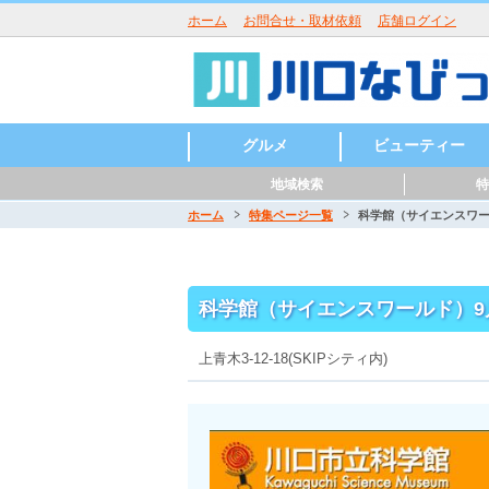
ホーム
お問合せ・取材依頼
店舗ログイン
グルメ
ビューティー
地域検索
特
ラーメン
うどん・そば・麺類
居酒屋・酒屋
和食・日本料理
中華・中国料理
焼肉・鉄板焼
イタリアン
洋食・西洋料理
鍋
パン・ピザ
カフェ・スイーツ
バー・バル
魚介・海鮮料理
バイキング
寿司
カレー
創作料理
アジア・エスニック
各国料理
カラオケ・パーティ
お好み焼き
定食・食堂
焼き鳥・からあげ
お弁当・キッチンカ
その他グルメ
ハンバーガー
つけ麺
まぜそば
うどん
そば
ラーメン
寿司
天ぷら
会席料理
うどん・そば
沖縄料理
とんかつ
パスタ
ピッツア
コース料理
ハンバーグ
カレー
喫茶店
パンケーキ
かき氷
和菓子
ケーキ
チョコレート
タイ料理
韓国料理
ベトナム料理
ロシア料理
スペイン料理
フレンチ
美容室・ヘアサロン
理容室・床屋
まつげエクステ
ネイルサロン
エステサロン
ー・屋台
ホーム
特集ページ一覧
科学館（サイエンスワー
川口駅周辺
東川口駅周辺
西川口駅周辺
川口元郷駅周辺
南鳩ヶ谷駅周辺
鳩ヶ谷駅周辺
新井宿駅周辺
戸塚安行駅周辺
科学館（サイエンスワールド）9
上青木3-12-18(SKIPシティ内)