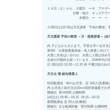
１４日（土）から 土曜日 ー※ アナザ
日曜・祝日 キッズアワー アナザ
木曜日 ー ー ー ー ア
※28日(土)10:30は天文講座「宇宙の教室
天文講座 宇宙の教室 ～月・惑星探査～ (全5
内 子どもから大人まで、宇宙を学べる天文
第4回「火星探査最前線～有人探査に向けて
火星に生命はいるのか。火星に人類は住め
生命の可能性を探っています。2030年代
日 28日(日) 10:30～11:20 持 不要(1回の
天文台 場 総合棟屋上
特別観測会「秋のお月見」定 100人(先着順
内 お月見と副天文台20cm屈折望遠鏡での
開催日 受付時間 公開時間
14日(土) 18:45～19:15 19:15～20:15
夜間観測会 定 50人(先着順)
開催日 主な観測対象 受付時間 公開時間