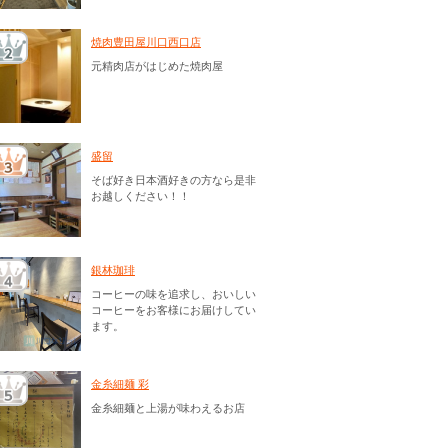
焼肉豊田屋川口西口店
元精肉店がはじめた焼肉屋
盛留
そば好き日本酒好きの方なら是非
お越しください！！
銀林珈琲
コーヒーの味を追求し、おいしい
コーヒーをお客様にお届けしてい
ます。
金糸細麺 彩
金糸細麺と上湯が味わえるお店