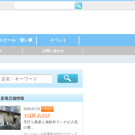
スクール・習い事
イベント
m
お問い合わせ
レンタルスペース・
機械・金属・鉄鋼
印刷・製紙
化学・石油化学
自動車・自動車部
製薬・化粧品
食品・飲料
建築・住宅
英語・英会話
スポーツ
料理
音楽
美容・ネイル
着付け・作法
花・ガーデニング
絵・芸術
塾
幼稚園・保育園
マッサージ
ダンス・日本舞踊
ヨガ・ピラティス
ハンドクラフト
神社・仏閣
お祭り・花火
親子参加型
○○教室
スポーツイベント
音楽・楽器
マルシェ
シェアオフィス
品・バイク
新着店舗情報
2026.07.23
そば
そば処 わさび
手打ち蕎麦と海鮮丼ランチが人気
の蕎...
カレーせいろ総選挙2025でグランプ