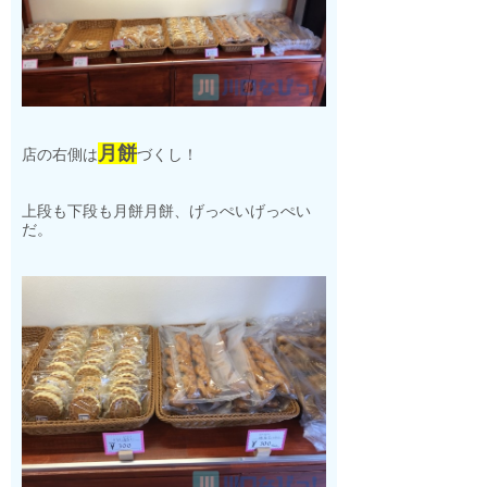
月餅
店の右側は
づくし！
上段も下段も月餅月餅、げっぺいげっぺい
だ。