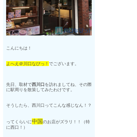
こんにちは！
よへえ＠川口なびっ！
でございます。
先日、取材で
西川口
を訪れましてね、その際
に駅周りを散策してみたわけです。
そうしたら、西川口ってこんな感じなん！？
中国
ってくらいに
のお店がズラリ！！（特
に西口！）