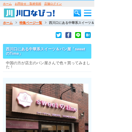
ホーム
お問合せ・取材依頼
店舗ログイン
ホーム
特集ページ一覧
西川口にある中華系スイーツ＆パン屋「sweetのTime」
西川口にある中華系スイーツ＆パン屋「sweet
のTime」
中国の方が店主のパン屋さんで色々買ってみまし
た！