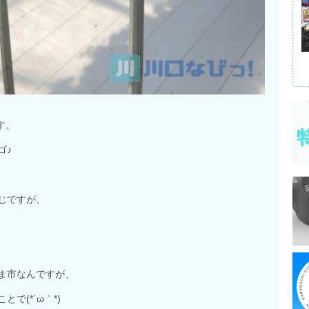
す。
ゴ♪
じですが、
ま市なんですが、
で(*´ω｀*)