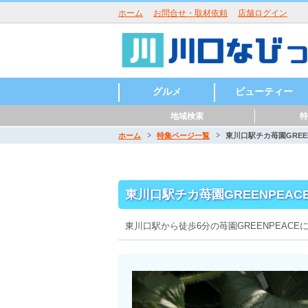
ホーム
お問合せ・取材依頼
店舗ログイン
グルメ
ビューティー
地域検索
特
ラーメン
うどん・そば・麺類
居酒屋・酒屋
和食・日本料理
中華・中国料理
焼肉・鉄板焼
イタリアン
洋食・西洋料理
鍋
パン・ピザ
カフェ・スイーツ
バー・バル
魚介・海鮮料理
バイキング
寿司
カレー
創作料理
アジア・エスニック
各国料理
カラオケ・パーティ
お好み焼き
定食・食堂
焼き鳥・からあげ
お弁当・キッチンカ
その他グルメ
ハンバーガー
つけ麺
まぜそば
うどん
そば
ラーメン
寿司
天ぷら
会席料理
うどん・そば
沖縄料理
とんかつ
パスタ
ピッツア
コース料理
ハンバーグ
カレー
喫茶店
パンケーキ
かき氷
和菓子
ケーキ
チョコレート
タイ料理
韓国料理
ベトナム料理
ロシア料理
スペイン料理
フレンチ
美容室・ヘアサロン
理容室・床屋
まつげエクステ
ネイルサロン
エステサロン
ー・屋台
ホーム
特集ページ一覧
東川口駅チカ苺園GREE
川口駅周辺
東川口駅周辺
西川口駅周辺
川口元郷駅周辺
南鳩ヶ谷駅周辺
鳩ヶ谷駅周辺
新井宿駅周辺
戸塚安行駅周辺
東川口駅チカ苺園GREENPEA
東川口駅から徒歩6分の苺園GREENPEAC