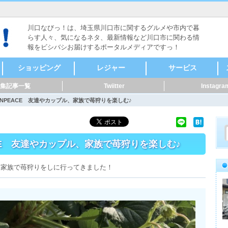
川口なびっ！は、埼玉県川口市に関するグルメや市内で暮
らす人々、気になるネタ、最新情報など川口市に関わる情
報をビシバシお届けするポータルメディアですっ！
ショッピング
レジャー
サービス
集記事一覧
Twiitter
Instagra
食料品
ファッション
本・雑誌・漫画
家電・電化製品
自転車・バイク
新車・中古車
スポーツ用品
メガネ・コンタク
CD・DVD
リサイクルショップ
骨董・陶磁器
着物・呉服
美容・健康
家具・インテリア
花・ガーデニング
雑貨
ペット用品
音楽・楽器
セレクトショップ
ドラッグストア・薬
その他
ヴィンテージ・古道
キャンプ・アウトド
メンズ
レディース
時計
貴金属
アクセサリー
カラオケ
ボーリング・ダーツ
ゲームセンター
映画館・劇場
健康ランド・温泉
占い・手相
バッティング
ライブハウス・音楽
体験・ツアー
公園
その他レジャー
マッサージ
整体
鍼灸
接骨・整骨
リラクゼーション
フットケア
カイロプラクティッ
ホテル・旅館
レンタルショップ
ペット関連
賃貸・不動産
冠婚葬祭
歯科・病院
健康・スポーツ
便利屋・家事代行・
建築・土木・造園
IT・Web
製造業
質屋・リサイクルシ
パフォーマー・ダン
修理
公共機関
その他サービス
クリーニング・コイ
外国語・翻訳
アニマル・ペット
花・フラワーアート
ト・サングラス
局
具
ア
ク
掃除
ョップ
ス
ンランドリー
NPEACE 友達やカップル、家族で苺狩りを楽しむ♪
CE 友達やカップル、家族で苺狩りを楽しむ♪
Eに家族で苺狩りをしに行ってきました！