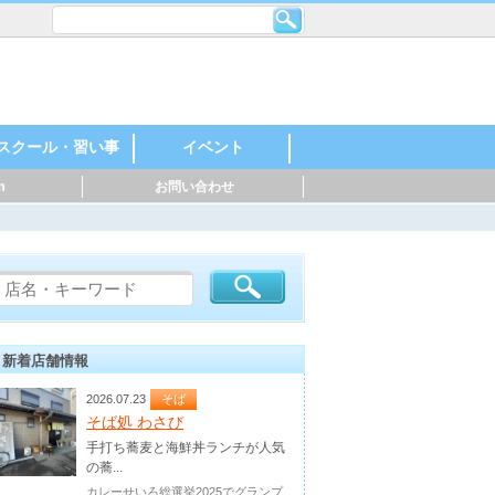
スクール・習い事
イベント
m
お問い合わせ
レンタルスペース・
機械・金属・鉄鋼
印刷・製紙
化学・石油化学
自動車・自動車部
製薬・化粧品
食品・飲料
建築・住宅
英語・英会話
スポーツ
料理
音楽
美容・ネイル
着付け・作法
花・ガーデニング
絵・芸術
塾
幼稚園・保育園
マッサージ
ダンス・日本舞踊
ヨガ・ピラティス
ハンドクラフト
神社・仏閣
お祭り・花火
親子参加型
○○教室
スポーツイベント
音楽・楽器
マルシェ
シェアオフィス
品・バイク
新着店舗情報
2026.07.23
そば
そば処 わさび
手打ち蕎麦と海鮮丼ランチが人気
の蕎...
カレーせいろ総選挙2025でグランプ