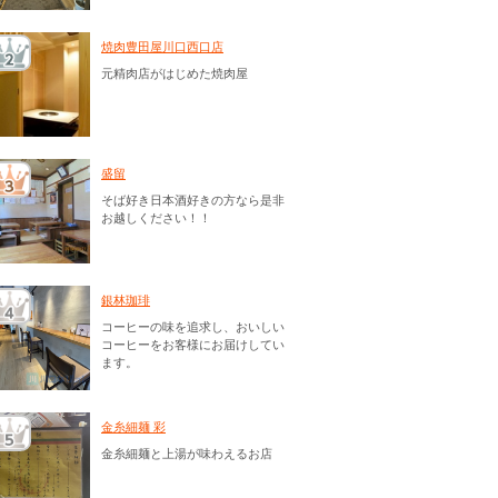
焼肉豊田屋川口西口店
元精肉店がはじめた焼肉屋
盛留
そば好き日本酒好きの方なら是非
お越しください！！
銀林珈琲
コーヒーの味を追求し、おいしい
コーヒーをお客様にお届けしてい
ます。
金糸細麺 彩
金糸細麺と上湯が味わえるお店