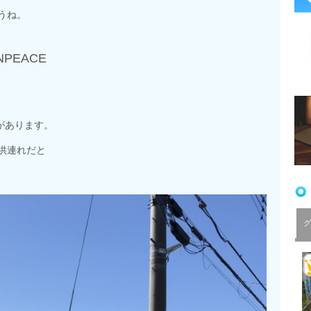
うね。
PEACE
Eがあります。
供連れだと
グ