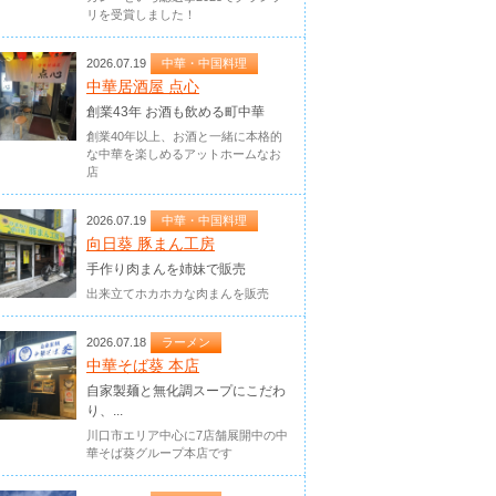
リを受賞しました！
2026.07.19
中華・中国料理
中華居酒屋 点心
創業43年 お酒も飲める町中華
創業40年以上、お酒と一緒に本格的
な中華を楽しめるアットホームなお
店
2026.07.19
中華・中国料理
向日葵 豚まん工房
手作り肉まんを姉妹で販売
出来立てホカホカな肉まんを販売
2026.07.18
ラーメン
中華そば葵 本店
自家製麺と無化調スープにこだわ
り、...
川口市エリア中心に7店舗展開中の中
華そば葵グループ本店です