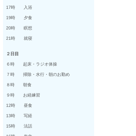
17時 入浴
19時 夕食
20時 瞑想
21時 就寝
２日目
６時 起床・ラジオ体操
７時 掃除・水行・朝のお勤め
８時 朝食
９時 お経練習
12時 昼食
13時 写経
15時 法話