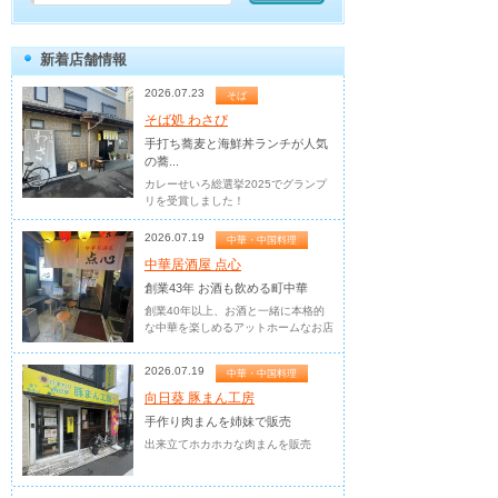
新着店舗情報
2026.07.23
そば
そば処 わさび
手打ち蕎麦と海鮮丼ランチが人気
の蕎...
カレーせいろ総選挙2025でグランプ
リを受賞しました！
2026.07.19
中華・中国料理
中華居酒屋 点心
創業43年 お酒も飲める町中華
創業40年以上、お酒と一緒に本格的
な中華を楽しめるアットホームなお店
2026.07.19
中華・中国料理
向日葵 豚まん工房
手作り肉まんを姉妹で販売
出来立てホカホカな肉まんを販売