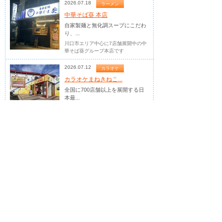
2026.07.18
ラーメン
中華そば葵 本店
自家製麺と無化調スープにこだわ
り、...
川口市エリア中心に7店舗展開中の中
華そば葵グループ本店です
2026.07.12
カラオケ
カラオケまねきねこ...
全国に700店舗以上を展開する日
本最...
好きな食べ物や飲み物を自由に持ち込
めます！