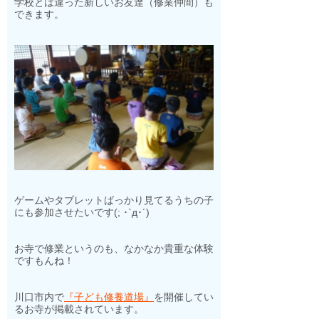
学校とは違った新しいお友達（修業仲間）も
できます。
ゲームやタブレットばっかり見てるうちの子
にも参加させたいです(; ･`д･´)
お寺で修業というのも、なかなか貴重な体験
ですもんね！
川口市内で
『子ども修養道場』
を開催してい
るお寺が掲載されています。