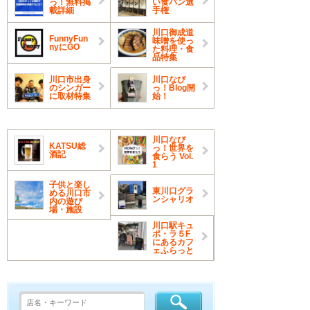
っ！無料掲
い食パン選
載詳細
手権
川口御成道
FunnyFun
味噌を使っ
nyにGO
た料理・食
品特集
川口市出身
川口なび
のシンガー
っ！Blog開
に取材特集
始！
川口なび
KATSU総
っ！世界を
酒記
食らう Vol.
1
子供と楽し
東川口グラ
める川口市
ンシャリオ
内の遊び
場・施設
川口駅キュ
ポ・ラ５F
にあるカフ
ェふらっと