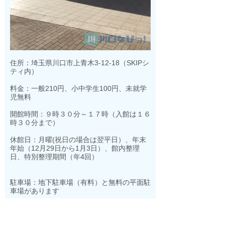
住所：埼玉県川口市上青木3-12-18（SKIPシ
ティ内）
料金：一般210円、小中学生100円、未就学
児無料
開館時間：９時３０分～１７時（入館は１６
時３０分まで）
休館日：月曜(祝日の場合は翌平日）、年末
年始（12月29日から1月3日）、
館内整理
日、特別整理期間（年4回）
駐車場：地下駐車場（有料）と無料の平面駐
車場があります
アクセス：ＪＲ京浜東北線「川口駅」「西川
口駅」、ＳＲ埼玉高速鉄道「鳩ヶ谷駅」「戸