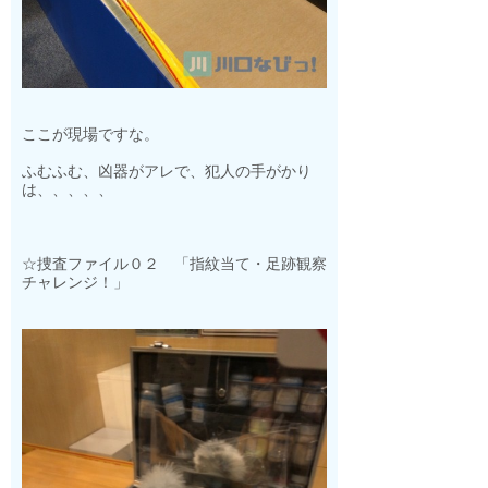
ここが現場ですな。
ふむふむ、凶器がアレで、犯人の手がかり
は、、、、、
☆捜査ファイル０２ 「指紋当て・足跡観察
チャレンジ！」