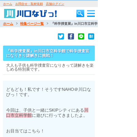
ホーム
お問合せ・取材依頼
店舗ログイン
ホーム
特集ページ一覧
『科学捜査展』in川口市立科学館で科学捜査官になりき
『科学捜査展』in川口市立科学館で科学捜査官
になりきり謎解きに挑戦！
大人も子供も科学捜査官になりきって謎解きを楽
しめる特別展です。
どもども！私です！そうですNAHO＠川口な
びっ！です。
今回は、子供と一緒にSKIPシティにある
川
口市立科学館
に遊びに行ってきましたよ。
お目当てはこちら！