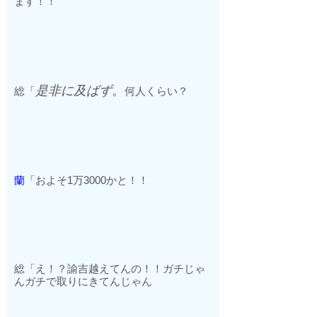
ます！！
是非に及ばず
。
総「
何人くらい？
蘭
「およそ
1
万
3000
かと！！
総「え！？諭吉越えてんの！！ガチじゃ
んガチで取りにきてんじゃん