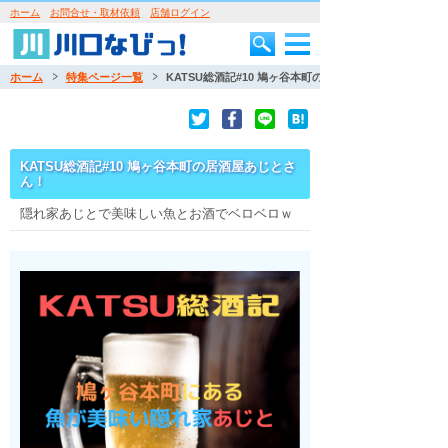
ホーム
お問合せ・取材依頼
店舗ログイン
ホーム
特集ページ一覧
KATSU総酒記#10 鳩ヶ谷本町の居酒屋あじとさん！
KATSU総酒記#10 鳩ヶ谷本町の居酒屋あじとさ
ん！
隠れ家あじとで美味しい魚とお酒でベロベロｗ