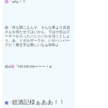
弥
「
why
！？
総「何も聞こえんぞ、そんな事より店員
さんを待たせてはいかん、では小生はズ
ーチーが入ったハンニバルを頂くとしよ
う。あ、ドボルザークか、いやハンバー
グだ！横文字は難しいなぁ弥助よ
総
&
弥
「
HA HA HA
〜〜〜！
w
総酒記様ぁああ！！
蘭
「