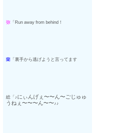
弥
「
Run away from behind
！
蘭
「裏手から逃げようと言ってます
にぃんげぇ〜〜ん〜ごじゅゅ
総「♪
うねぇ〜〜〜ん〜〜
♪♪