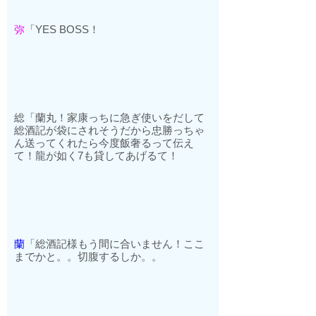
弥
「
YES BOSS
！
総「蘭丸！家康っちに急ぎ使いをだして
総酒記が袋にされそうだから忠勝っちゃ
ん送ってくれたら今度飯奢るって伝え
て！龍が如く
7
も貸してあげるて！
蘭
「総酒記様もう間に合いません！ここ
までかと。。切腹するしか。。