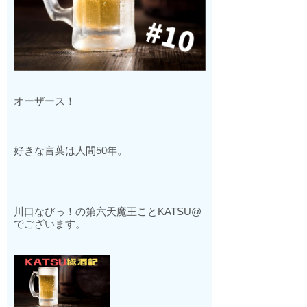
オーザース！
好きな言葉は人間
50
年。
川口なびっ！の第六天魔王こと
KATSU@
でございます。