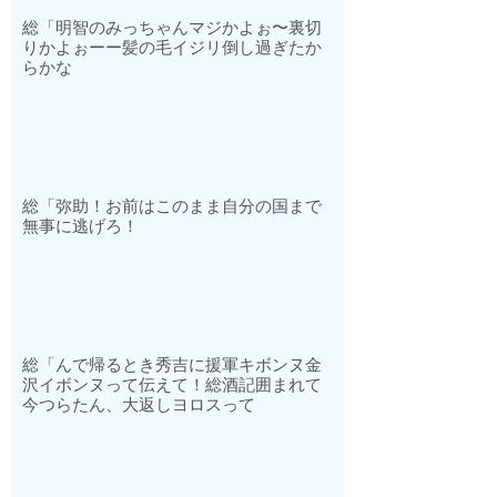
総「明智のみっちゃんマジかよぉ〜裏切
りかよぉーー髪の毛イジリ倒し過ぎたか
らかな
総「弥助！お前はこのまま自分の国まで
無事に逃げろ！
総「んで帰るとき秀吉に援軍キボンヌ金
沢イボンヌって伝えて！総酒記囲まれて
今つらたん、大返しヨロスって