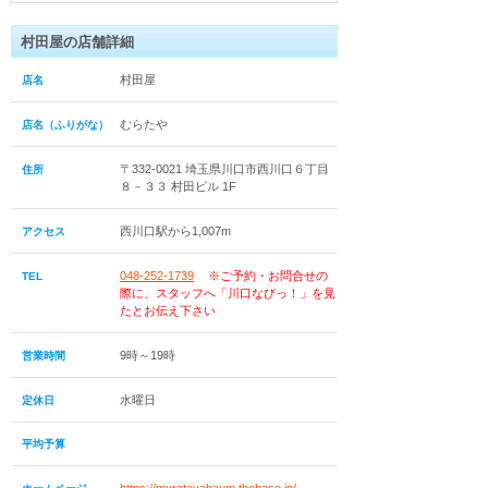
村田屋の店舗詳細
村田屋
店名
むらたや
店名（ふりがな）
〒332-0021 埼玉県川口市西川口６丁目
住所
８－３３ 村田ビル 1F
西川口駅から1,007m
アクセス
048-252-1739
※ご予約・お問合せの
TEL
際に、スタッフへ「川口なびっ！」を見
たとお伝え下さい
9時～19時
営業時間
水曜日
定休日
平均予算