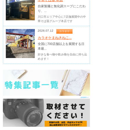
中華そば葵 本店
自家製麺と無化調スープにこだわ
り、...
川口市エリア中心に7店舗展開中の中
華そば葵グループ本店です
2026.07.12
カラオケ
カラオケまねきねこ...
全国に700店舗以上を展開する日
本最...
好きな食べ物や飲み物を自由に持ち込
めます！