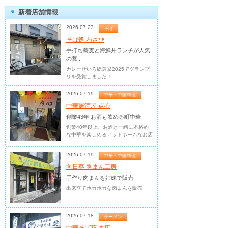
新着店舗情報
2026.07.23
そば
そば処 わさび
手打ち蕎麦と海鮮丼ランチが人気
の蕎...
カレーせいろ総選挙2025でグランプ
リを受賞しました！
2026.07.19
中華・中国料理
中華居酒屋 点心
創業43年 お酒も飲める町中華
創業40年以上、お酒と一緒に本格的
な中華を楽しめるアットホームなお店
2026.07.19
中華・中国料理
向日葵 豚まん工房
手作り肉まんを姉妹で販売
出来立てホカホカな肉まんを販売
2026.07.18
ラーメン