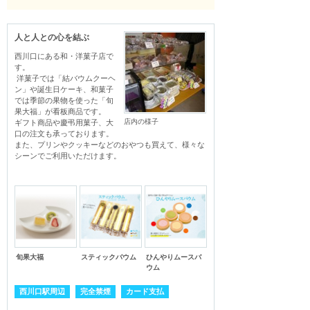
人と人との心を結ぶ
西川口にある和・洋菓子店で
す。

 洋菓子では「結バウムクーヘ
ン」や誕生日ケーキ、和菓子
では季節の果物を使った「旬
果大福」が看板商品です。

店内の様子
ギフト商品や慶弔用菓子、大
口の注文も承っております。

また、プリンやクッキーなどのおやつも買えて、様々な
シーンでご利用いただけます。
旬果大福
スティックバウム
ひんやりムースバ
ウム
西川口駅周辺
完全禁煙
カード支払