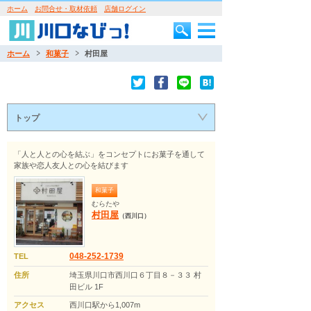
ホーム
お問合せ・取材依頼
店舗ログイン
ホーム
和菓子
村田屋
トップ
「人と人との心を結ぶ」をコンセプトにお菓子を通して
家族や恋人友人との心を結びます
和菓子
むらたや
村田屋
（西川口）
048-252-1739
TEL
住所
埼玉県川口市西川口６丁目８－３３ 村
田ビル 1F
アクセス
西川口駅から1,007m