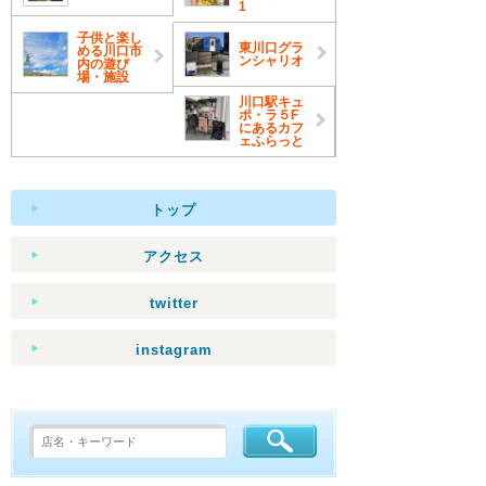
1
子供と楽し
東川口グラ
める川口市
ンシャリオ
内の遊び
場・施設
川口駅キュ
ポ・ラ５F
にあるカフ
ェふらっと
トップ
アクセス
twitter
instagram