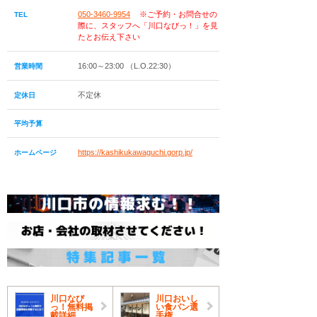
050-3460-9954
※ご予約・お問合せの
TEL
際に、スタッフへ「川口なびっ！」を見
たとお伝え下さい
16:00～23:00 （L.O.22:30）
営業時間
不定休
定休日
平均予算
https://kashikukawaguchi.gorp.jp/
ホームページ
川口なび
川口おいし
っ！無料掲
い食パン選
載詳細
手権