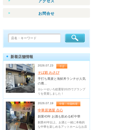
アクセス
お問合せ
新着店舗情報
2026.07.23
そば
そば処 わさび
手打ち蕎麦と海鮮丼ランチが人気
の蕎...
カレーせいろ総選挙2025でグランプ
リを受賞しました！
2026.07.19
中華・中国料理
中華居酒屋 点心
創業43年 お酒も飲める町中華
創業40年以上、お酒と一緒に本格的
な中華を楽しめるアットホームなお店