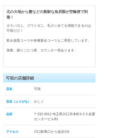
北の大地から蟹などの新鮮な魚貝類が空輸便で到
着！
タラバガニ、ズワイガニ、毛ガニ全てを堪能できるのは
可祝だけ！

飲み放題コースや各種宴会コースもご用意しています。

座敷、掘りごたつ席、カウンター席あります。
可祝の店舗詳細
可祝
店名
かしく
店名（ふりがな）
〒332-0012 埼玉県川口市本町4-2-3 友愛
住所
センタービルB1
川口駅東口から徒歩2分
アクセス