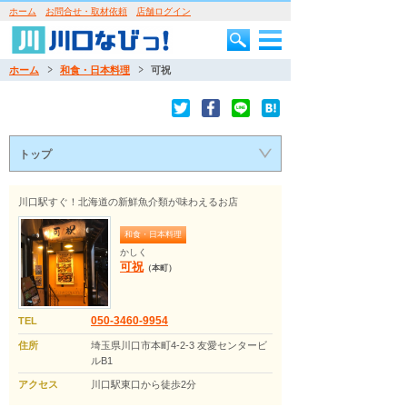
ホーム
お問合せ・取材依頼
店舗ログイン
ホーム
和食・日本料理
可祝
トップ
川口駅すぐ！北海道の新鮮魚介類が味わえるお店
和食・日本料理
かしく
可祝
（本町）
050-3460-9954
TEL
住所
埼玉県川口市本町4-2-3 友愛センタービ
ルB1
アクセス
川口駅東口から徒歩2分