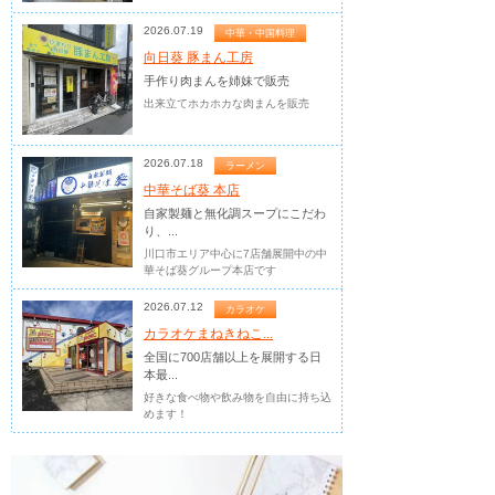
2026.07.19
中華・中国料理
向日葵 豚まん工房
手作り肉まんを姉妹で販売
出来立てホカホカな肉まんを販売
2026.07.18
ラーメン
中華そば葵 本店
自家製麺と無化調スープにこだわ
り、...
川口市エリア中心に7店舗展開中の中
華そば葵グループ本店です
2026.07.12
カラオケ
カラオケまねきねこ...
全国に700店舗以上を展開する日
本最...
好きな食べ物や飲み物を自由に持ち込
めます！