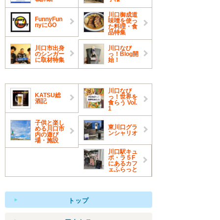
川口御成道
FunnyFun
味噌を使っ
nyにGO
た料理・食
品特集
川口市出身
川口なび
のシンガー
っ！Blog開
に取材特集
始！
川口なび
KATSU総
っ！世界を
酒記
食らう Vol.
1
子供と楽し
東川口グラ
める川口市
ンシャリオ
内の遊び
場・施設
川口駅キュ
ポ・ラ５F
にあるカフ
ェふらっと
トップ