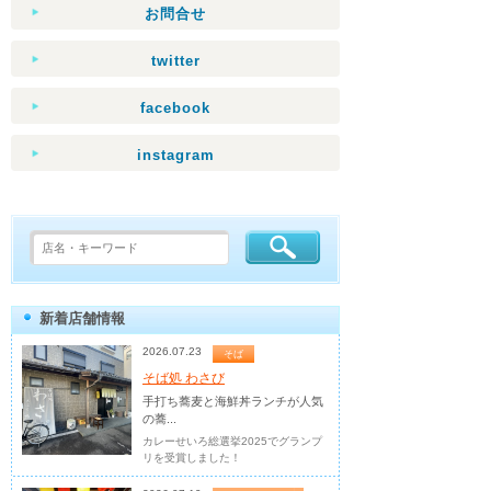
お問合せ
twitter
facebook
instagram
新着店舗情報
2026.07.23
そば
そば処 わさび
手打ち蕎麦と海鮮丼ランチが人気
の蕎...
カレーせいろ総選挙2025でグランプ
リを受賞しました！