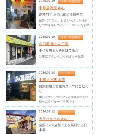
2026.07.19
中華・中国料理
中華居酒屋 点心
創業43年 お酒も飲める町中華
創業40年以上、お酒と一緒に本格的
な中華を楽しめるアットホームなお店
2026.07.19
中華・中国料理
向日葵 豚まん工房
手作り肉まんを姉妹で販売
出来立てホカホカな肉まんを販売
2026.07.18
ラーメン
中華そば葵 本店
自家製麺と無化調スープにこだわ
り、...
川口市エリア中心に7店舗展開中の中
華そば葵グループ本店です
2026.07.12
カラオケ
カラオケまねきねこ...
全国に700店舗以上を展開する日
本最...