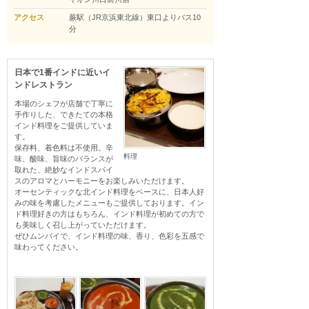
アクセス
蕨駅（JR京浜東北線）東口よりバス10
分
日本で1番インドに近いイ
ンドレストラン
本場のシェフが店舗で丁寧に
手作りした、できたての本格
インド料理をご提供していま
す。

保存料、着色料は不使用。辛
料理
味、酸味、旨味のバランスが
取れた、絶妙なインドスパイ
スのアロマとハーモニーをお楽しみいただけます。

オーセンティックな北インド料理をベースに、日本人好
みの味を考慮したメニューもご提供しております。イン
ド料理好きの方はもちろん、インド料理が初めての方で
も美味しく召し上がっていただけます。

ぜひムンバイで、インド料理の味、香り、色彩を五感で
味わってください。