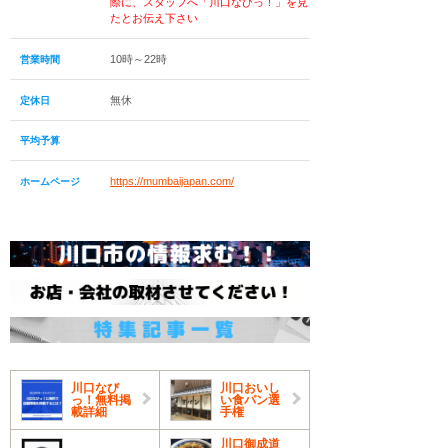
際に、スタッフへ「川口なびっ！」を見
たとお伝え下さい
10時～22時
営業時間
無休
定休日
平均予算
https://mumbaijapan.com/
ホームページ
川口なび
川口おいし
っ！無料掲
い食パン選
載詳細
手権
川口御成道