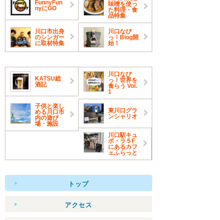
FunnyFun
味噌を使っ
nyにGO
た料理・食
品特集
川口市出身
川口なび
のシンガー
っ！Blog開
に取材特集
始！
川口なび
KATSU総
っ！世界を
酒記
食らう Vol.
1
子供と楽し
東川口グラ
める川口市
ンシャリオ
内の遊び
場・施設
川口駅キュ
ポ・ラ５F
にあるカフ
ェふらっと
トップ
アクセス