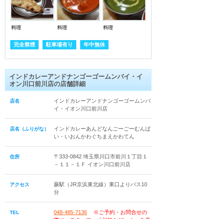
料理
料理
料理
完全禁煙
駐車場有り
年中無休
インドカレーアンドナンゴーゴームンバイ・イ
オン川口前川店の店舗詳細
インドカレーアンドナンゴーゴームンバ
店名
イ・イオン川口前川店
インドカレーあんどなんごーごーむんば
店名（ふりがな）
い・いおんかわぐちまえかわてん
〒333-0842 埼玉県川口市前川１丁目１
住所
－１１－１Ｆ イオン川口前川店
蕨駅（JR京浜東北線）東口よりバス10
アクセス
分
048-485-7136
※ご予約・お問合せの
TEL