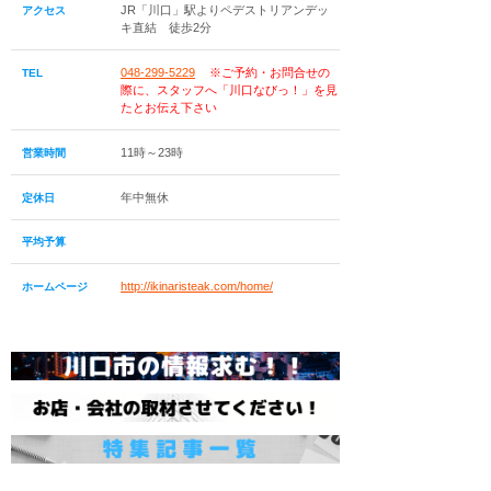
JR「川口」駅よりペデストリアンデッ
アクセス
キ直結 徒歩2分
048-299-5229
※ご予約・お問合せの
TEL
際に、スタッフへ「川口なびっ！」を見
たとお伝え下さい
11時～23時
営業時間
年中無休
定休日
平均予算
http://ikinaristeak.com/home/
ホームページ