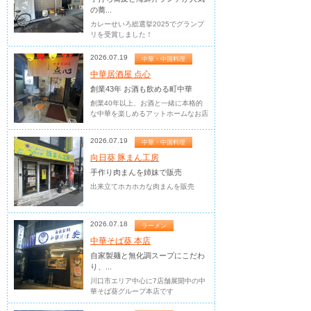
の蕎...
カレーせいろ総選挙2025でグランプ
リを受賞しました！
2026.07.19
中華・中国料理
中華居酒屋 点心
創業43年 お酒も飲める町中華
創業40年以上、お酒と一緒に本格的
な中華を楽しめるアットホームなお店
2026.07.19
中華・中国料理
向日葵 豚まん工房
手作り肉まんを姉妹で販売
出来立てホカホカな肉まんを販売
2026.07.18
ラーメン
中華そば葵 本店
自家製麺と無化調スープにこだわ
り、...
川口市エリア中心に7店舗展開中の中
華そば葵グループ本店です