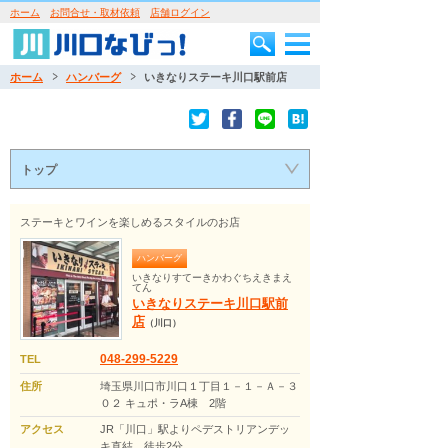
ホーム
お問合せ・取材依頼
店舗ログイン
ホーム
ハンバーグ
いきなりステーキ川口駅前店
トップ
ステーキとワインを楽しめるスタイルのお店
ハンバーグ
いきなりすてーきかわぐちえきまえ
てん
いきなりステーキ川口駅前
店
（川口）
048-299-5229
TEL
住所
埼玉県川口市川口１丁目１－１－Ａ－３
０２ キュポ・ラA棟 2階
アクセス
JR「川口」駅よりペデストリアンデッ
キ直結 徒歩2分