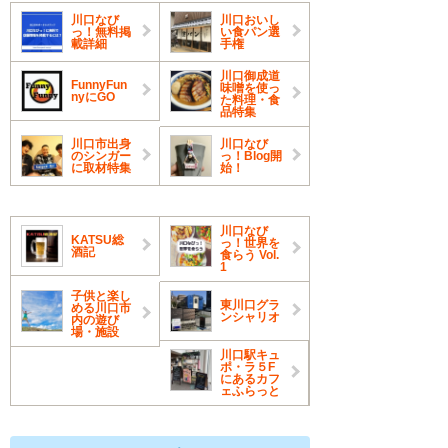
川口なび
川口おいし
っ！無料掲
い食パン選
載詳細
手権
川口御成道
FunnyFun
味噌を使っ
nyにGO
た料理・食
品特集
川口市出身
川口なび
のシンガー
っ！Blog開
に取材特集
始！
川口なび
KATSU総
っ！世界を
酒記
食らう Vol.
1
子供と楽し
東川口グラ
める川口市
ンシャリオ
内の遊び
場・施設
川口駅キュ
ポ・ラ５F
にあるカフ
ェふらっと