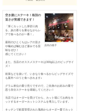
空き腹にステーキ！格別の
旨さが実感できます！
「厚くカットした厚切り肉
を、炭の香りを乗せながらレ
アで食べるのが一番！」

最初のひとくちはレアの旨さ
店内の様子
や噛めば噛むほど滲みでる旨
味をぜひ！

感じてください！

また、当店のオススメステーキは300g以上のビッグサイ
ズ！

前菜などを抜いて、いきなり食べるからビッグサイズで
も案外ペロリと食べきれます♪

グラム単位の量り売りですので、ご自身のお好みの量で
思う存分ステーキを堪能してください！

当店ではオーダーを受けてから、カット場にてお肉をカ
ットするオーダーカットシステムを導入しています。

キッチンで鮮度管理された塊肉からオーダー量でカット