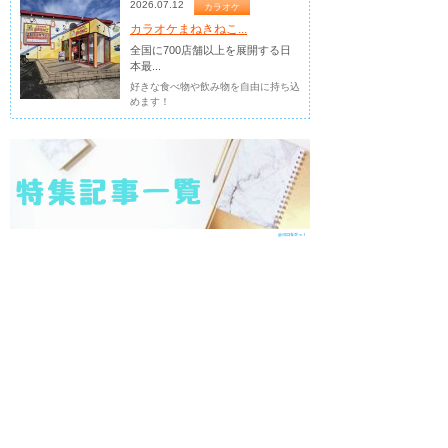
2026.07.12
カラオケ
カラオケまねきねこ...
全国に700店舗以上を展開する日
本最...
好きな食べ物や飲み物を自由に持ち込
めます！