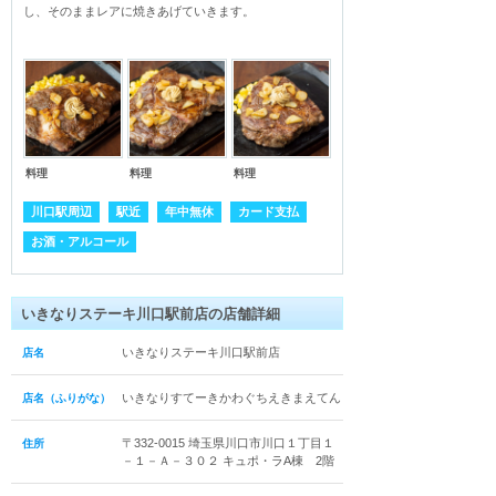
し、そのままレアに焼きあげていきます。
料理
料理
料理
川口駅周辺
駅近
年中無休
カード支払
お酒・アルコール
いきなりステーキ川口駅前店の店舗詳細
いきなりステーキ川口駅前店
店名
いきなりすてーきかわぐちえきまえてん
店名（ふりがな）
〒332-0015 埼玉県川口市川口１丁目１
住所
－１－Ａ－３０２ キュポ・ラA棟 2階