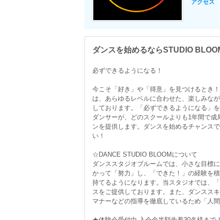
アクセス
ダンスを始めるならSTUDIO BLO
必ずできるようになる！

今こそ「好き」や「得意」を見つけるとき！
は、あらゆるレベルに合わせた、楽しみなが
しております。「必ずできるようになる」を
ダンサーが、どのスクールよりも1年間で成
ンを提供します。ダンスを始めるチャンスで
い！

☆DANCE STUDIO BLOOMについて

ダンススタジオブルームでは、小さな目標に
かって「努力」し、「できた！」の経験を積
持てるようになります。当スタジオでは、「
スをご提供しております。また、ダンススキ
マナーなどの指導を徹底しているため「人間
★体験会受付中 入会金半額先着30名様まで！