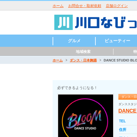
ホーム
お問合せ・取材依頼
店舗ログイン
グルメ
ビューティー
地域検索
特
ラーメン
うどん・そば・麺類
居酒屋・酒屋
和食・日本料理
中華・中国料理
焼肉・鉄板焼
イタリアン
洋食・西洋料理
鍋
パン・ピザ
カフェ・スイーツ
バー・バル
魚介・海鮮料理
バイキング
寿司
カレー
創作料理
アジア・エスニック
各国料理
カラオケ・パーティ
お好み焼き
定食・食堂
焼き鳥・からあげ
お弁当・キッチンカ
その他グルメ
ハンバーガー
つけ麺
まぜそば
うどん
そば
ラーメン
寿司
天ぷら
会席料理
うどん・そば
沖縄料理
とんかつ
パスタ
ピッツア
コース料理
ハンバーグ
カレー
喫茶店
パンケーキ
かき氷
和菓子
ケーキ
チョコレート
タイ料理
韓国料理
ベトナム料理
ロシア料理
スペイン料理
フレンチ
美容室・ヘアサロン
理容室・床屋
まつげエクステ
ネイルサロン
エステサロン
ー・屋台
ホーム
ダンス・日本舞踊
DANCE STUDIO B
川口駅周辺
東川口駅周辺
西川口駅周辺
川口元郷駅周辺
南鳩ヶ谷駅周辺
鳩ヶ谷駅周辺
新井宿駅周辺
戸塚安行駅周辺
必ずできるようになる！
ダンス・日
ダンススタジ
DANCE
TEL
住所