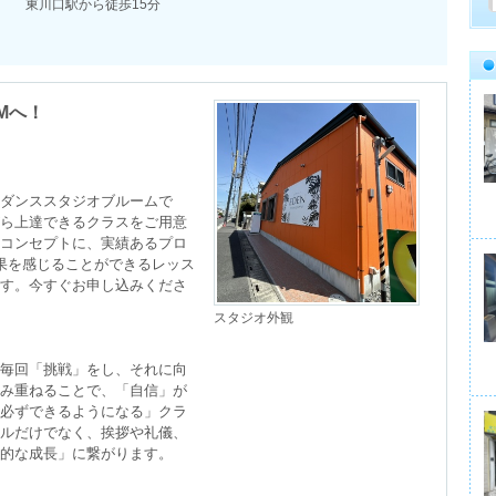
東川口駅から徒歩15分
OMへ！
ダンススタジオブルームで
ら上達できるクラスをご用意
コンセプトに、実績あるプロ
果を感じることができるレッス
す。今すぐお申し込みくださ
スタジオ外観
毎回「挑戦」をし、それに向
み重ねることで、「自信」が
必ずできるようになる」クラ
ルだけでなく、挨拶や礼儀、
的な成長」に繋がります。


