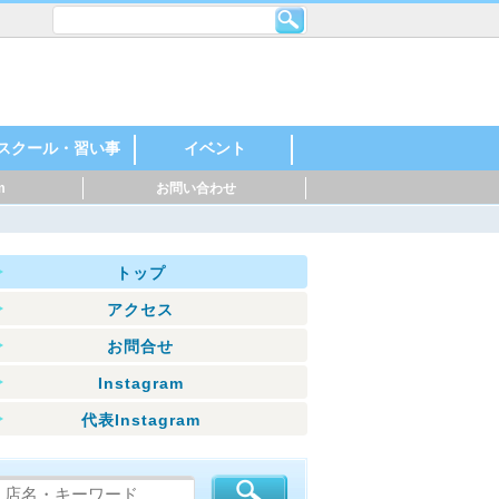
スクール・習い事
イベント
m
お問い合わせ
レンタルスペース・
機械・金属・鉄鋼
印刷・製紙
化学・石油化学
自動車・自動車部
製薬・化粧品
食品・飲料
建築・住宅
英語・英会話
スポーツ
料理
音楽
美容・ネイル
着付け・作法
花・ガーデニング
絵・芸術
塾
幼稚園・保育園
マッサージ
ダンス・日本舞踊
ヨガ・ピラティス
ハンドクラフト
神社・仏閣
お祭り・花火
親子参加型
○○教室
スポーツイベント
音楽・楽器
マルシェ
シェアオフィス
品・バイク
トップ
アクセス
お問合せ
Instagram
代表Instagram