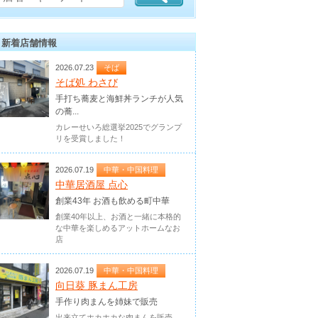
新着店舗情報
2026.07.23
そば
そば処 わさび
手打ち蕎麦と海鮮丼ランチが人気
の蕎...
カレーせいろ総選挙2025でグランプ
リを受賞しました！
2026.07.19
中華・中国料理
中華居酒屋 点心
創業43年 お酒も飲める町中華
創業40年以上、お酒と一緒に本格的
な中華を楽しめるアットホームなお
店
2026.07.19
中華・中国料理
向日葵 豚まん工房
手作り肉まんを姉妹で販売
出来立てホカホカな肉まんを販売