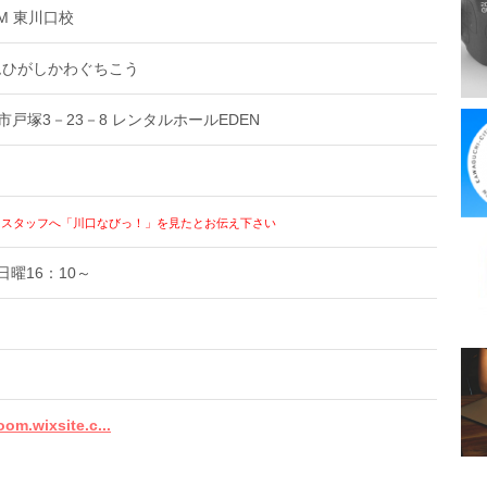
OOM 東川口校
ムひがしかわぐちこう
川口市戸塚3－23－8 レンタルホールEDEN
、スタッフへ「川口なびっ！」を見たとお伝え下さい
日曜16：10～
om.wixsite.c...