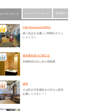
レジャーランキング
居酒屋ランキング
川口市の人気ショッピ
ルメランキング
Cafe Restaurant ANDG
緑に包まれる優しい時間のカフェ
レストラン
焼肉豊田屋川口西口店
元精肉店がはじめた焼肉屋
盛留
そば好き日本酒好きの方なら是非
お越しください！！