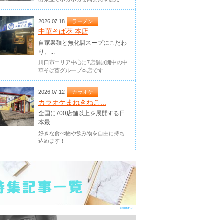
2026.07.18
ラーメン
中華そば葵 本店
自家製麺と無化調スープにこだわ
り、...
川口市エリア中心に7店舗展開中の中
華そば葵グループ本店です
2026.07.12
カラオケ
カラオケまねきねこ...
全国に700店舗以上を展開する日
本最...
好きな食べ物や飲み物を自由に持ち
込めます！