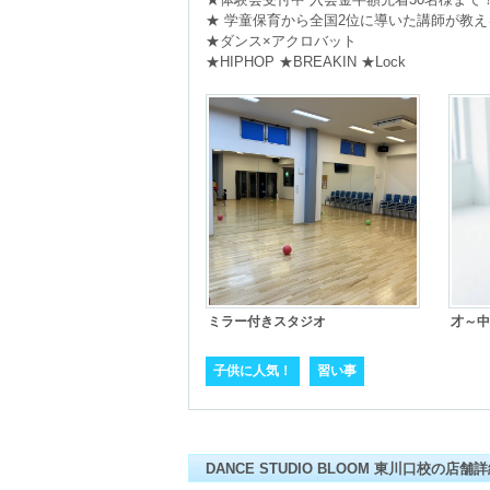
★ 学童保育から全国2位に導いた講師が教え
★ダンス×アクロバット

★HIPHOP ★BREAKIN ★Lock
ミラー付きスタジオ
才～中
子供に人気！
習い事
DANCE STUDIO BLOOM 東川口校の店舗