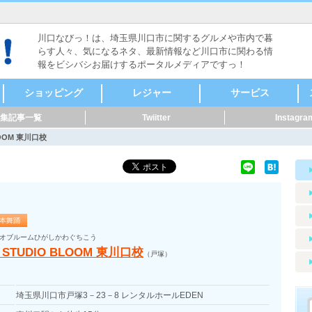
川口なびっ！は、埼玉県川口市に関するグルメや市内で暮
らす人々、気になるネタ、最新情報など川口市に関わる情
報をビシバシお届けするポータルメディアですっ！
ショッピング
レジャー
サービス
集記事一覧
Twiitter
Instagra
食料品
ファッション
本・雑誌・漫画
家電・電化製品
自転車・バイク
新車・中古車
スポーツ用品
メガネ・コンタク
CD・DVD
リサイクルショップ
骨董・陶磁器
着物・呉服
美容・健康
家具・インテリア
花・ガーデニング
雑貨
ペット用品
音楽・楽器
セレクトショップ
ドラッグストア・薬
その他
ヴィンテージ・古道
キャンプ・アウトド
メンズ
レディース
時計
貴金属
アクセサリー
カラオケ
ボーリング・ダーツ
ゲームセンター
映画館・劇場
健康ランド・温泉
占い・手相
バッティング
ライブハウス・音楽
体験・ツアー
公園
その他レジャー
マッサージ
整体
鍼灸
接骨・整骨
リラクゼーション
フットケア
カイロプラクティッ
ホテル・旅館
レンタルショップ
ペット関連
賃貸・不動産
冠婚葬祭
歯科・病院
健康・スポーツ
便利屋・家事代行・
建築・土木・造園
IT・Web
製造業
質屋・リサイクルシ
パフォーマー・ダン
修理
公共機関
その他サービス
クリーニング・コイ
外国語・翻訳
アニマル・ペット
花・フラワーアート
ト・サングラス
局
具
ア
ク
掃除
ョップ
ス
ンランドリー
LOOM 東川口校
本舞踊
オブルームひがしかわぐちこう
 STUDIO BLOOM 東川口校
（戸塚）
埼玉県川口市戸塚3－23－8 レンタルホールEDEN