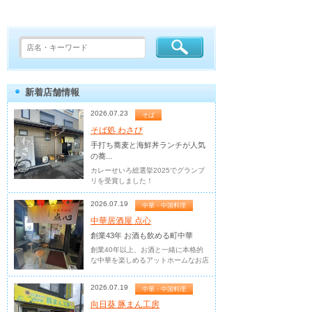
新着店舗情報
2026.07.23
そば
そば処 わさび
手打ち蕎麦と海鮮丼ランチが人気
の蕎...
カレーせいろ総選挙2025でグランプ
リを受賞しました！
2026.07.19
中華・中国料理
中華居酒屋 点心
創業43年 お酒も飲める町中華
創業40年以上、お酒と一緒に本格的
な中華を楽しめるアットホームなお店
2026.07.19
中華・中国料理
向日葵 豚まん工房