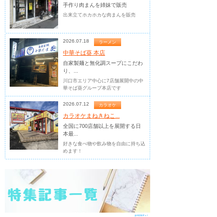
手作り肉まんを姉妹で販売
出来立てホカホカな肉まんを販売
2026.07.18
ラーメン
中華そば葵 本店
自家製麺と無化調スープにこだわ
り、...
川口市エリア中心に7店舗展開中の中
華そば葵グループ本店です
2026.07.12
カラオケ
カラオケまねきねこ...
全国に700店舗以上を展開する日
本最...
好きな食べ物や飲み物を自由に持ち込
めます！