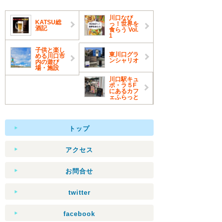
川口なび
KATSU総
っ！世界を
酒記
食らう Vol.
1
子供と楽し
東川口グラ
める川口市
ンシャリオ
内の遊び
場・施設
川口駅キュ
ポ・ラ５F
にあるカフ
ェふらっと
トップ
アクセス
お問合せ
twitter
facebook