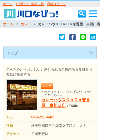
ホーム
お問合せ・取材依頼
店舗ログイン
ホーム
カレー
カレーハウスＣｏＣｏ壱番屋 東川口店
トップ
自らも心からおいしいと感じられる自信のある食材をお
客様に提供する
カレー
かれーはうすここいちばんや ひが
しかわぐちてん
カレーハウスＣｏＣｏ壱番
屋 東川口店
（戸塚南）
048-290-6460
TEL
住所
埼玉県川口市戸塚南２丁目２－２５
アクセス
戸塚安行駅