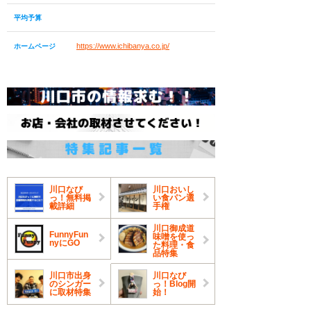
平均予算
https://www.ichibanya.co.jp/
ホームページ
川口なび
川口おいし
っ！無料掲
い食パン選
載詳細
手権
川口御成道
FunnyFun
味噌を使っ
nyにGO
た料理・食
品特集
川口市出身
川口なび
のシンガー
っ！Blog開
に取材特集
始！