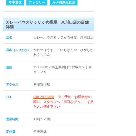
年中無休
ファミリー
お子様連れ歓迎
カレーハウスＣｏＣｏ壱番屋 東川口店の店舗
詳細
カレーハウスＣｏＣｏ壱番屋 東川口店
店名
かれーはうすここいちばんや ひがしか
店名（ふりがな）
わぐちてん
〒333-0817 埼玉県川口市戸塚南２丁目
住所
２－２５
戸塚安行駅
アクセス
048-290-6460
※ご予約・お問合せの
TEL
際に、スタッフへ「川口なびっ！」を見
たとお伝え下さい
11時〜23時
営業時間
年中無休
定休日