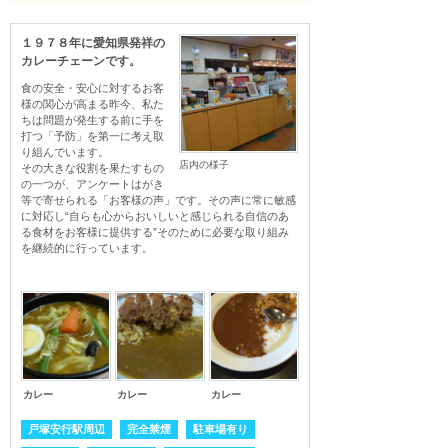
１９７８年に愛知県発祥の
カレーチェーンです。
食の安全・安心に対するお客
様の関心が高まる昨今、私た
ちは問題が発生する前に手を
打つ「予防」を第一に考え取
り組んでいます。

店内の様子
その大きな役割を果たすもの
の一つが、アンケートはがき
等で寄せられる「お客様の声」です。その声に常に敏感
に対応し“自らも心からおいしいと感じられる自信のあ
る食材をお客様に提供する”そのために必要な取り組み
を継続的に行っています。
カレー
カレー
カレー
戸塚安行駅周辺
完全禁煙
駐車場有り