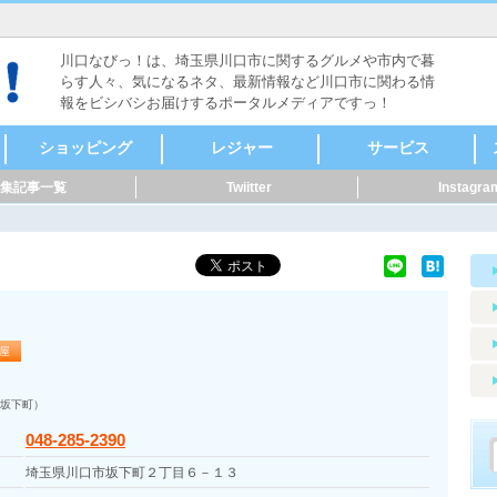
川口なびっ！は、埼玉県川口市に関するグルメや市内で暮
らす人々、気になるネタ、最新情報など川口市に関わる情
報をビシバシお届けするポータルメディアですっ！
ショッピング
レジャー
サービス
集記事一覧
Twiitter
Instagra
食料品
ファッション
本・雑誌・漫画
家電・電化製品
自転車・バイク
新車・中古車
スポーツ用品
メガネ・コンタク
CD・DVD
リサイクルショップ
骨董・陶磁器
着物・呉服
美容・健康
家具・インテリア
花・ガーデニング
雑貨
ペット用品
音楽・楽器
セレクトショップ
ドラッグストア・薬
その他
ヴィンテージ・古道
キャンプ・アウトド
メンズ
レディース
時計
貴金属
アクセサリー
カラオケ
ボーリング・ダーツ
ゲームセンター
映画館・劇場
健康ランド・温泉
占い・手相
バッティング
ライブハウス・音楽
体験・ツアー
公園
その他レジャー
マッサージ
整体
鍼灸
接骨・整骨
リラクゼーション
フットケア
カイロプラクティッ
ホテル・旅館
レンタルショップ
ペット関連
賃貸・不動産
冠婚葬祭
歯科・病院
健康・スポーツ
便利屋・家事代行・
建築・土木・造園
IT・Web
製造業
質屋・リサイクルシ
パフォーマー・ダン
修理
公共機関
その他サービス
クリーニング・コイ
外国語・翻訳
アニマル・ペット
花・フラワーアート
ト・サングラス
局
具
ア
ク
掃除
ョップ
ス
ンランドリー
屋
坂下町）
048-285-2390
埼玉県川口市坂下町２丁目６－１３