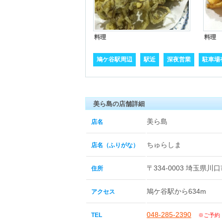
料理
料理
鳩ケ谷駅周辺
駅近
深夜営業
駐車場
美ら島の店舗詳細
美ら島
店名
ちゅらしま
店名（ふりがな）
〒334-0003 埼玉県
住所
鳩ケ谷駅から634m
アクセス
048-285-2390
TEL
※ご予約