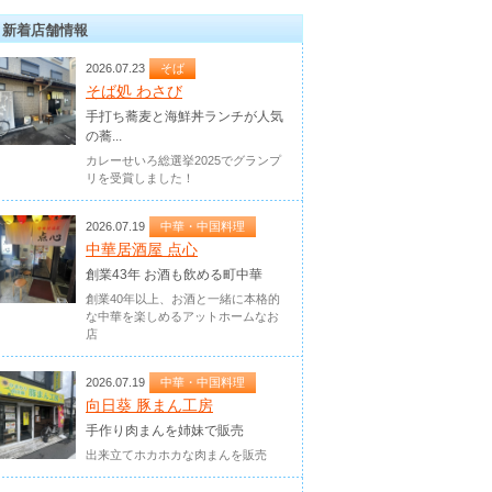
新着店舗情報
2026.07.23
そば
そば処 わさび
手打ち蕎麦と海鮮丼ランチが人気
の蕎...
カレーせいろ総選挙2025でグランプ
リを受賞しました！
2026.07.19
中華・中国料理
中華居酒屋 点心
創業43年 お酒も飲める町中華
創業40年以上、お酒と一緒に本格的
な中華を楽しめるアットホームなお
店
2026.07.19
中華・中国料理
向日葵 豚まん工房
手作り肉まんを姉妹で販売
出来立てホカホカな肉まんを販売