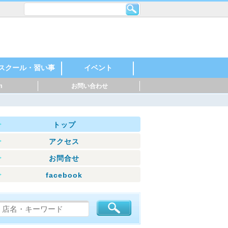
スクール・習い事
イベント
m
お問い合わせ
レンタルスペース・
機械・金属・鉄鋼
印刷・製紙
化学・石油化学
自動車・自動車部
製薬・化粧品
食品・飲料
建築・住宅
英語・英会話
スポーツ
料理
音楽
美容・ネイル
着付け・作法
花・ガーデニング
絵・芸術
塾
幼稚園・保育園
マッサージ
ダンス・日本舞踊
ヨガ・ピラティス
ハンドクラフト
神社・仏閣
お祭り・花火
親子参加型
○○教室
スポーツイベント
音楽・楽器
マルシェ
シェアオフィス
品・バイク
トップ
アクセス
お問合せ
facebook