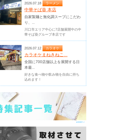
2026.07.18
ラーメン
中華そば葵 本店
自家製麺と無化調スープにこだわ
り、...
川口市エリア中心に7店舗展開中の中
華そば葵グループ本店です
2026.07.12
カラオケ
カラオケまねきねこ...
全国に700店舗以上を展開する日
本最...
好きな食べ物や飲み物を自由に持ち
込めます！