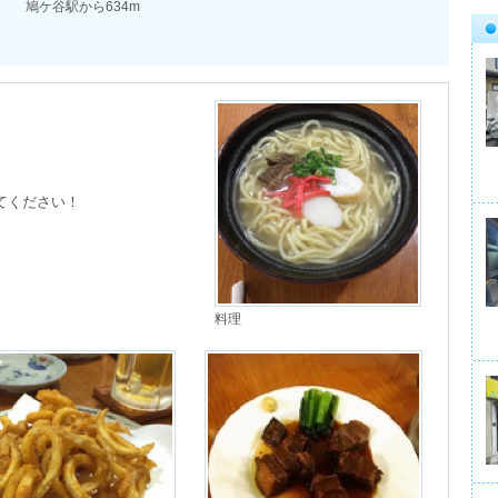
鳩ケ谷駅から634m
ください！

料理