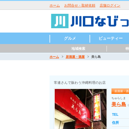
ホーム
お問合せ・取材依頼
店舗ログイン
グルメ
ビューティー
地域検索
特
ラーメン
うどん・そば・麺類
居酒屋・酒屋
和食・日本料理
中華・中国料理
焼肉・鉄板焼
イタリアン
洋食・西洋料理
鍋
パン・ピザ
カフェ・スイーツ
バー・バル
魚介・海鮮料理
バイキング
寿司
カレー
創作料理
アジア・エスニック
各国料理
カラオケ・パーティ
お好み焼き
定食・食堂
焼き鳥・からあげ
お弁当・キッチンカ
その他グルメ
ハンバーガー
つけ麺
まぜそば
うどん
そば
ラーメン
寿司
天ぷら
会席料理
うどん・そば
沖縄料理
とんかつ
パスタ
ピッツア
コース料理
ハンバーグ
カレー
喫茶店
パンケーキ
かき氷
和菓子
ケーキ
チョコレート
タイ料理
韓国料理
ベトナム料理
ロシア料理
スペイン料理
フレンチ
美容室・ヘアサロン
理容室・床屋
まつげエクステ
ネイルサロン
エステサロン
ー・屋台
ホーム
居酒屋・酒屋
美ら島
川口駅周辺
東川口駅周辺
西川口駅周辺
川口元郷駅周辺
南鳩ヶ谷駅周辺
鳩ヶ谷駅周辺
新井宿駅周辺
戸塚安行駅周辺
常連さんで賑わう沖縄料理のお店
居酒屋・酒
ちゅらしま
美ら島
（
TEL
住所