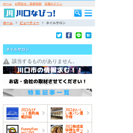
ホーム
お問合せ・取材依頼
店舗ログイン
ホーム
ビューティー
ネイルサロン
ネイルサロン
該当するものがありません。
川口なび
川口おいし
っ！無料掲
い食パン選
載詳細
手権
川口御成道
FunnyFun
味噌を使っ
nyにGO