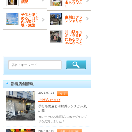
酒記
食らう Vol.
1
子供と楽し
東川口グラ
める川口市
ンシャリオ
内の遊び
場・施設
川口駅キュ
ポ・ラ５F
にあるカフ
ェふらっと
新着店舗情報
2026.07.23
そば
そば処 わさび
手打ち蕎麦と海鮮丼ランチが人気
の蕎...
カレーせいろ総選挙2025でグランプ
リを受賞しました！
2026.07.19
中華・中国料理