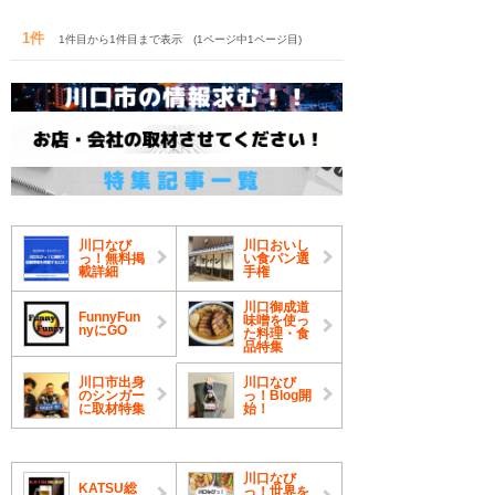
1件
1件目から1件目まで表示 (1ページ中1ページ目)
川口なび
川口おいし
っ！無料掲
い食パン選
載詳細
手権
川口御成道
FunnyFun
味噌を使っ
nyにGO
た料理・食
品特集
川口市出身
川口なび
のシンガー
っ！Blog開
に取材特集
始！
川口なび
KATSU総
っ！世界を