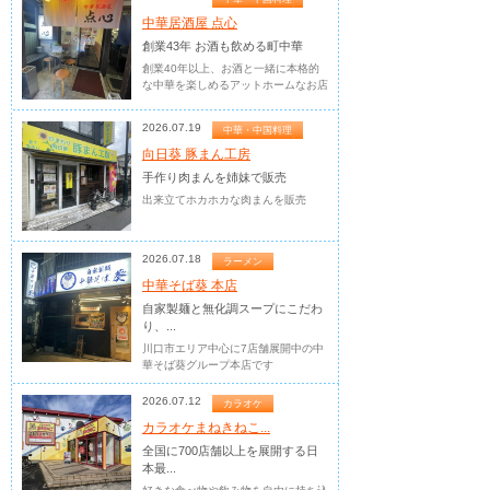
中華居酒屋 点心
創業43年 お酒も飲める町中華
創業40年以上、お酒と一緒に本格的
な中華を楽しめるアットホームなお店
2026.07.19
中華・中国料理
向日葵 豚まん工房
手作り肉まんを姉妹で販売
出来立てホカホカな肉まんを販売
2026.07.18
ラーメン
中華そば葵 本店
自家製麺と無化調スープにこだわ
り、...
川口市エリア中心に7店舗展開中の中
華そば葵グループ本店です
2026.07.12
カラオケ
カラオケまねきねこ...
全国に700店舗以上を展開する日
本最...