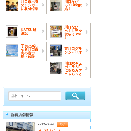
川口市出身
川口なび
のシンガー
っ！Blog開
に取材特集
始！
川口なび
KATSU総
っ！世界を
酒記
食らう Vol.
1
子供と楽し
東川口グラ
める川口市
ンシャリオ
内の遊び
場・施設
川口駅キュ
ポ・ラ５F
にあるカフ
ェふらっと
新着店舗情報
2026.07.23
そば
そば処 わさび