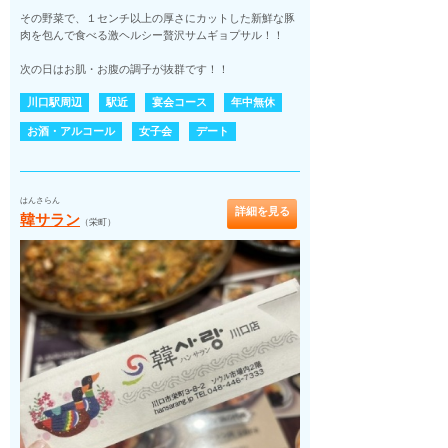
その野菜で、１センチ以上の厚さにカットした新鮮な豚
肉を包んで食べる激ヘルシー贅沢サムギョプサル！！
次の日はお肌・お腹の調子が抜群です！！
川口駅周辺
駅近
宴会コース
年中無休
お酒・アルコール
女子会
デート
はんさらん
詳細を見る
韓サラン
（栄町）