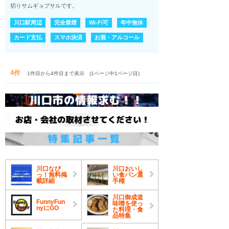
切りサムギョプサルです。
川口駅周辺
完全禁煙
Wi-Fi可
年中無休
カード支払
スマホ決済
お酒・アルコール
4件
1件目から4件目まで表示 (1ページ中1ページ目)
川口なび
川口おいし
っ！無料掲
い食パン選
載詳細
手権
川口御成道
FunnyFun
味噌を使っ
nyにGO
た料理・食
品特集