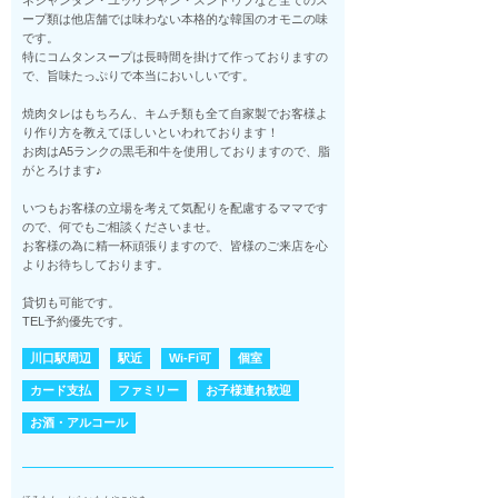
ネジャンタン・ユッケジャン・スンドゥブなど全てのス
ープ類は他店舗では味わない本格的な韓国のオモニの味
です。
特にコムタンスープは長時間を掛けて作っておりますの
で、旨味たっぷりで本当においしいです。
焼肉タレはもちろん、キムチ類も全て自家製でお客様よ
り作り方を教えてほしいといわれております！
お肉はA5ランクの黒毛和牛を使用しておりますので、脂
がとろけます♪
いつもお客様の立場を考えて気配りを配慮するママです
ので、何でもご相談くださいませ。
お客様の為に精一杯頑張りますので、皆様のご来店を心
よりお待ちしております。
貸切も可能です。
TEL予約優先です。
川口駅周辺
駅近
Wi-Fi可
個室
カード支払
ファミリー
お子様連れ歓迎
お酒・アルコール