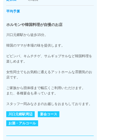
平均予算
ホルモンや韓国料理が自慢のお店
川口元郷駅から徒歩15分。
韓国のママが本場の味を提供します。
ビビンバ、キムチチゲ、サムギョプサルなど韓国料理を
楽しめます。
女性同士でもお気軽に通えるアットホームな雰囲気のお
店です。
ご家族から団体様まで幅広くご利用いただけます。
また、各種宴会も承っています。
スタッフ一同みなさまのお越しをおまちしております。
川口元郷駅周辺
宴会コース
お酒・アルコール