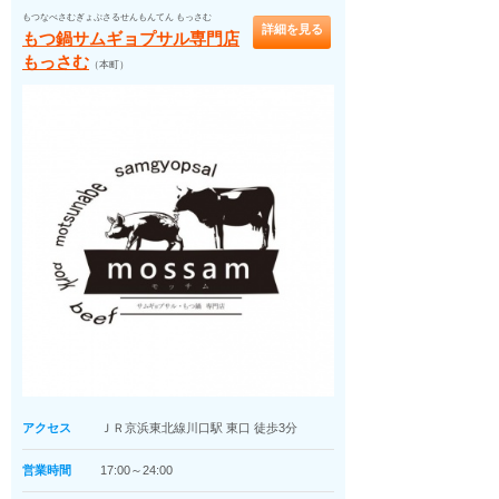
もつなべさむぎょぷさるせんもんてん もっさむ
詳細を見る
もつ鍋サムギョプサル専門店
もっさむ
（本町）
アクセス
ＪＲ京浜東北線川口駅 東口 徒歩3分
営業時間
17:00～24:00