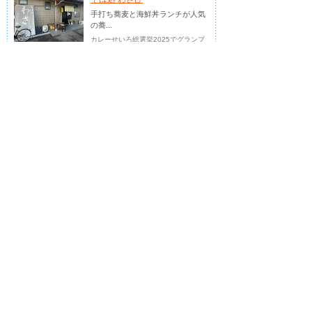
手打ち蕎麦と海鮮丼ランチが人気
の蕎...
カレーせいろ総選挙2025でグランプ
リを受賞しました！
2026.07.19
中華・中国料理
中華居酒屋 点心
創業43年 お酒も飲める町中華
創業40年以上、お酒と一緒に本格的
な中華を楽しめるアットホームなお店
2026.07.19
中華・中国料理
向日葵 豚まん工房
手作り肉まんを姉妹で販売
出来立てホカホカな肉まんを販売
2026.07.18
ラーメン
中華そば葵 本店
自家製麺と無化調スープにこだわ
り、...
川口市エリア中心に7店舗展開中の中
華そば葵グループ本店です