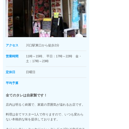
アクセス
川口駅東口から徒歩2分
営業時間
11時～15時、 平日：17時～22時 金・
土：17時～23時
定休日
日曜日
平均予算
全てのタレは自家製です！
店内は明るく綺麗で、家庭の雰囲気が溢れるお店です。
料理は全てマスター1人で作りますので、いつも変わら
ない本格的な味を提供しております。