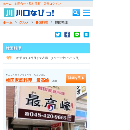
ホーム
お問合せ・取材依頼
店舗ログイン
ホーム
グルメ
各国料理
韓国料理
韓国料理
4件
1件目から4件目まで表示 (1ページ中1ページ目)
かんこくかていりょうり ちぇごぼん
詳細を見る
韓国家庭料理 最高峰
（本町）