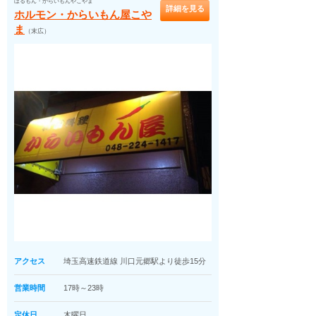
ほるもん・からいもんやこやま
詳細を見る
ホルモン・からいもん屋こや
ま
（末広）
アクセス
埼玉高速鉄道線 川口元郷駅より徒歩15分
営業時間
17時～23時
定休日
木曜日