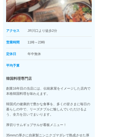
アクセス
JR川口より徒歩2分
営業時間
11時～23時
定休日
年中無休
平均予算
韓国料理専門店
創業16年目の当店には、伝統家屋をイメージした店内で
本格韓国料理を味わえます。
韓国式の健康的で豊かな食事を、多くの皆さまに毎日の
暮らしの中で、リーズナブルに愉しんでいただけるよ
う、全力を注いでまいります。
厚切りサムギョプサルが看板メニュー！
35mmの厚さに自家製ニンニクゴマダレで熟成させた厚