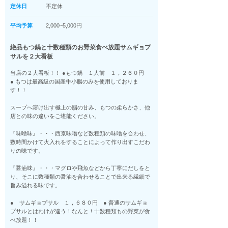
定休日
不定休
平均予算
2,000~5,000円
絶品もつ鍋と十数種類のお野菜食べ放題サムギョプ
サルを２大看板
当店の２大看板！！ ●もつ鍋 １人前 １，２６０円
● もつは最高級の国産牛小腸のみを使用しておりま
す！！
スープへ溶け出す極上の脂の甘み、もつの柔らかさ、他
店との味の違いをご堪能ください。
『味噌味』・・・西京味噌など数種類の味噌を合わせ、
数時間かけて火入れをすることによって作り出すこだわ
りの味です。
『醤油味』・・・マグロや飛魚などから丁寧にだしをと
り、そこに数種類の醤油を合わせることで出来る繊細で
旨み溢れる味です。
● サムギョプサル １，６８０円 ● 普通のサムギョ
プサルとはわけが違う！なんと！十数種類もの野菜が食
べ放題！！