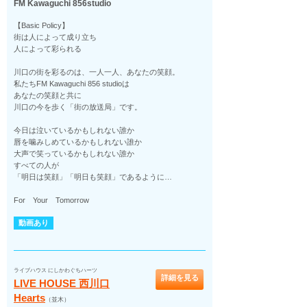
FM Kawaguchi 856studio
【Basic Policy】
街は人によって成り立ち
人によって彩られる
川口の街を彩るのは、一人一人、あなたの笑顔。
私たちFM Kawaguchi 856 studioは
あなたの笑顔と共に
川口の今を歩く「街の放送局」です。
今日は泣いているかもしれない誰か
唇を噛みしめているかもしれない誰か
大声で笑っているかもしれない誰か
すべての人が
「明日は笑顔」「明日も笑顔」であるように…
For Your Tomorrow
動画あり
ライブハウス にしかわぐちハーツ
詳細を見る
LIVE HOUSE 西川口
Hearts
（並木）