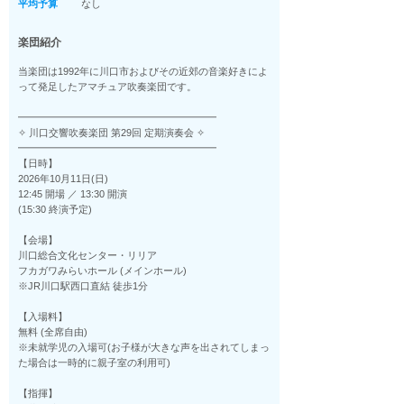
平均予算
なし
楽団紹介
当楽団は1992年に川口市およびその近郊の音楽好きによ
って発足したアマチュア吹奏楽団です。
━━━━━━━━━━━━━━━━━━━━
✧ 川口交響吹奏楽団 第29回 定期演奏会 ✧
━━━━━━━━━━━━━━━━━━━━
【日時】
2026年10月11日(日)
12:45 開場 ／ 13:30 開演
(15:30 終演予定)
【会場】
川口総合文化センター・リリア
フカガワみらいホール (メインホール)
※JR川口駅西口直結 徒歩1分
【入場料】
無料 (全席自由)
※未就学児の入場可(お子様が大きな声を出されてしまっ
た場合は一時的に親子室の利用可)
【指揮】