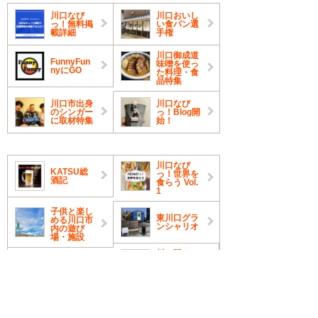
川口なび
川口おいし
っ！無料掲
い食パン選
載詳細
手権
川口御成道
FunnyFun
味噌を使っ
nyにGO
た料理・食
品特集
川口市出身
川口なび
のシンガー
っ！Blog開
に取材特集
始！
川口なび
KATSU総
っ！世界を
酒記
食らう Vol.
1
子供と楽し
東川口グラ
める川口市
ンシャリオ
内の遊び
場・施設
川口駅キュ
ポ・ラ５F
にあるカフ
ェふらっと