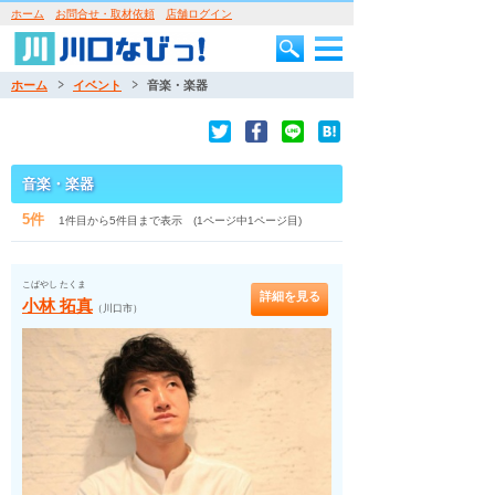
ホーム
お問合せ・取材依頼
店舗ログイン
ホーム
イベント
音楽・楽器
音楽・楽器
5件
1件目から5件目まで表示 (1ページ中1ページ目)
こばやし たくま
詳細を見る
小林 拓真
（川口市）