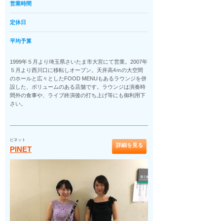
営業時間
定休日
平均予算
1999年５月より埼玉県さいたま市大宮にて営業。2007年
５月より西川口に移転しオープン。天井高4ｍの大空間
のホールと広々としたFOOD MENUもあるラウンジを併
設した、ボリュームのある店舗です。ラウンジは演奏時
間外の食事や、ライブ終演後の打ち上げ等にも御利用下
さい。
ピネット
詳細を見る
PINET