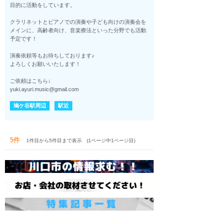
目的に活動をしています。
クラリネットとピアノでの演奏や子ども向けの演奏会を
メインに、高齢者向け、音楽療法といった分野でも活動
予定です！
演奏依頼等もお待ちしております♪
よろしくお願いいたします！
ご依頼はこちら↓
yuki.ayuri.music@gmail.com
鳩ケ谷駅周辺
駅近
5件
1件目から5件目まで表示 (1ページ中1ページ目)