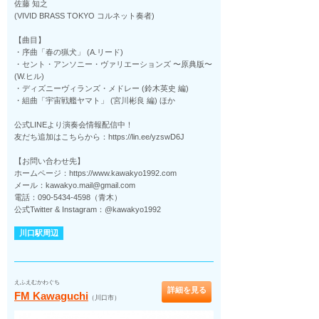
佐藤 知之
(VIVID BRASS TOKYO コルネット奏者)
【曲目】
・序曲「春の猟犬」 (A.リード)
・セント・アンソニー・ヴァリエーションズ 〜原典版〜
(W.ヒル)
・ディズニーヴィランズ・メドレー (鈴木英史 編)
・組曲「宇宙戦艦ヤマト」 (宮川彬良 編) ほか
公式LINEより演奏会情報配信中！
友だち追加はこちらから：https://lin.ee/yzswD6J
【お問い合わせ先】
ホームページ：https://www.kawakyo1992.com
メール：kawakyo.mail@gmail.com
電話：090-5434-4598（青木）
公式Twitter & Instagram：@kawakyo1992
川口駅周辺
えふえむかわぐち
詳細を見る
FM Kawaguchi
（川口市）