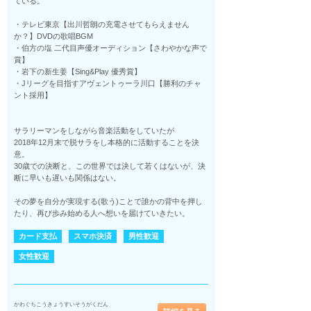
ている。
・テレビ東京【出川哲朗の充電させてもらえません
か？】DVDの歌唱BGM
・伯方の塩 二代目声優オーディション【さわやかな声で
賞】
・岩下の新生姜【Sing&Play 優秀賞】
・Jリーグを目指すアヴェントゥーラ川口【勝利のチャ
ント採用】
サラリーマンをしながら音楽活動をしていたが
2018年12月末で脱サラをし本格的に活動することを決
意。
30歳での決断と、この世界では決して若くはないが、決
断に早いも遅いも関係はない。
その夢を自分が実現する(歌う)ことで誰かの背中を押し
たり、再び歩み始める人へ想いを届けていきたい。
カード支払
スマホ決済
男性歓迎
女性歓迎
かわぐちこうきょうすいそうがくだん