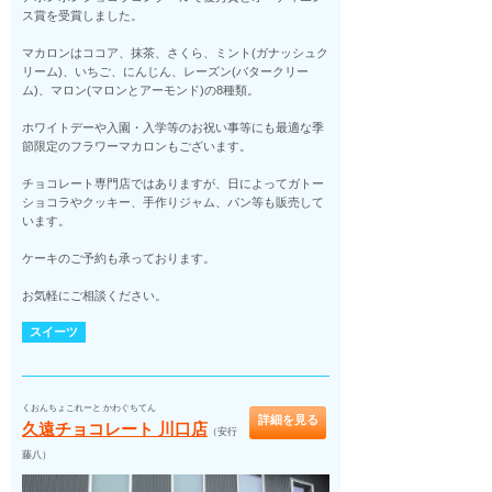
ス賞を受賞しました。
マカロンはココア、抹茶、さくら、ミント(ガナッシュク
リーム)、いちご、にんじん、レーズン(バタークリー
ム)、マロン(マロンとアーモンド)の8種類。
ホワイトデーや入園・入学等のお祝い事等にも最適な季
節限定のフラワーマカロンもございます。
チョコレート専門店ではありますが、日によってガトー
ショコラやクッキー、手作りジャム、パン等も販売して
います。
ケーキのご予約も承っております。
お気軽にご相談ください。
スイーツ
くおんちょこれーと かわぐちてん
詳細を見る
久遠チョコレート 川口店
（安行
藤八）