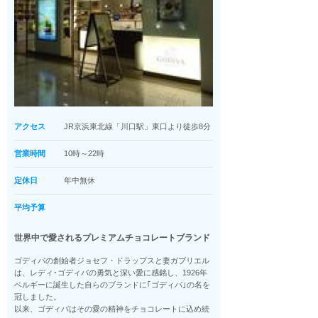
アクセス
JR京浜東北線「川口駅」東口より徒歩8分
営業時間
10時～22時
定休日
年中無休
平均予算
世界中で愛されるプレミアムチョコレートブランド
ゴディバの創始者ジョセフ・ドラップスと妻ガブリエル
は、レディ･ゴディバの勇気と深い愛に感銘し、1926年
ベルギーに誕生した自らのブランドに｢ゴディバ｣の名を
冠しました。
以来、ゴディバはその愛の精神をチョコレートに込め続