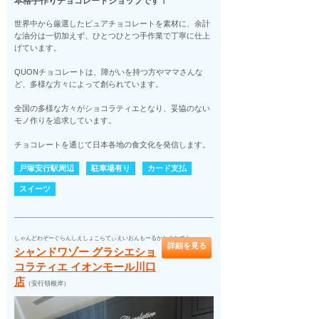
本格手作りチョコレートショップです！
世界中から厳選したピュアチョコレートを素材に、余計
な油分は一切加えず、ひとつひとつ手作業で丁寧に仕上
げています。
QUONチョコレートは、障がいを持つ方やママさんな
ど、多様な方々によって創られています。
全国の多様な方々がショコラティエとなり、妥協のない
モノ作りを追求しています。
チョコレートを通じて日本各地の食文化を発信します。
戸塚安行駅周辺
駐車場有り
カード支払
スイーツ
しゃんどわぞーぐらんしえしょこらてぃえいおんもーるかわぐちてん
詳細を見る
シャンドワゾー グラシエショ
コラティエ イオンモール川口
店
（安行領根岸）