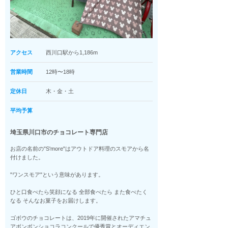
アクセス
西川口駅から1,186m
営業時間
12時〜18時
定休日
木・金・土
平均予算
埼玉県川口市のチョコレート専門店
お店の名前の"S'more"はアウトドア料理のスモアから名
付けました。
"ワンスモア"という意味があります。
ひと口食べたら笑顔になる 全部食べたら また食べたく
なる そんなお菓子をお届けします。
ゴボウのチョコレートは、2019年に開催されたアマチュ
アボンボンショコラコンクールで優秀賞とオーディエン