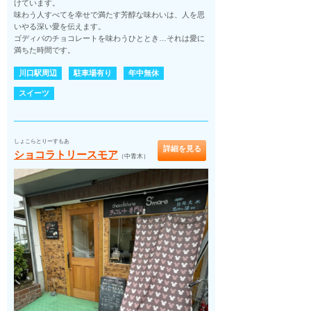
けています。
味わう人すべてを幸せで満たす芳醇な味わいは、人を思
いやる深い愛を伝えます。
ゴディバのチョコレートを味わうひととき…それは愛に
満ちた時間です。
川口駅周辺
駐車場有り
年中無休
スイーツ
しょこらとりーすもあ
詳細を見る
ショコラトリースモア
（中青木）