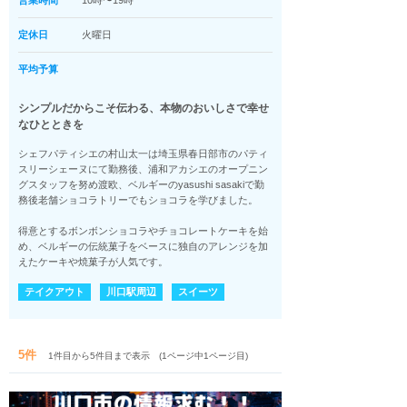
営業時間
10時〜19時
定休日
火曜日
平均予算
シンプルだからこそ伝わる、本物のおいしさで幸せ
なひとときを
シェフパティシエの村山太一は埼玉県春日部市のパティ
スリーシェーヌにて勤務後、浦和アカシエのオープニン
グスタッフを努め渡欧、ベルギーのyasushi sasakiで勤
務後老舗ショコラトリーでもショコラを学びました。
得意とするボンボンショコラやチョコレートケーキを始
め、ベルギーの伝統菓子をベースに独自のアレンジを加
えたケーキや焼菓子が人気です。
テイクアウト
川口駅周辺
スイーツ
5件
1件目から5件目まで表示 (1ページ中1ページ目)