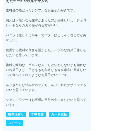
えたケーキや焼菓子が人気
素材感の際だったシンプルなお菓子が好きです。
例えばレモンなら酸味があった方が美味しいし、チョコ
レートならカカオ感が有る方がいい。
バニラは優しくミルキーでバターはしっかり香る方が美
味しい。
使用する素材の良さを活かしたシンプルなお菓子作りを
したいと思っています。
複雑で繊細な、グルメな人にしか伝わらないかも知れな
いお菓子より、子どももお年寄りも皆が素直に美味しい
って食べてくれるようなお菓子がいいです。
ありきたりな組み合わせでも、ありふれたデザインでも
いいと思っています。
シャンドワゾーはお客様の日常の中に在りたいと思って
います。
駐車場有り
年中無休
カード支払
スイーツ