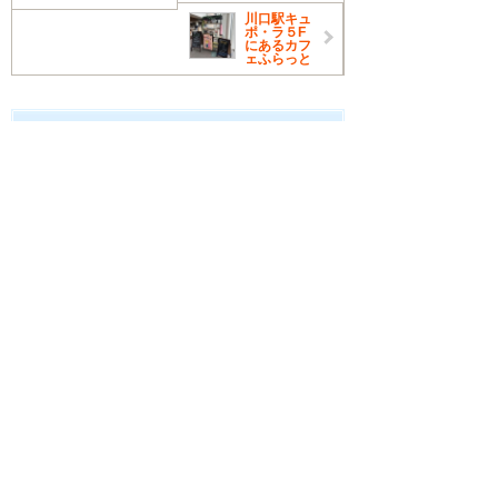
川口駅キュ
ポ・ラ５F
にあるカフ
ェふらっと
新着店舗情報
2026.07.23
そば
そば処 わさび
手打ち蕎麦と海鮮丼ランチが人気
の蕎...
カレーせいろ総選挙2025でグランプ
リを受賞しました！
2026.07.19
中華・中国料理
中華居酒屋 点心
創業43年 お酒も飲める町中華
創業40年以上、お酒と一緒に本格的
な中華を楽しめるアットホームなお店