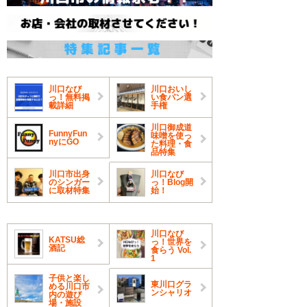
川口なび
川口おいし
っ！無料掲
い食パン選
載詳細
手権
川口御成道
FunnyFun
味噌を使っ
nyにGO
た料理・食
品特集
川口市出身
川口なび
のシンガー
っ！Blog開
に取材特集
始！
川口なび
KATSU総
っ！世界を
酒記
食らう Vol.
1
子供と楽し
東川口グラ
める川口市
ンシャリオ
内の遊び
場・施設