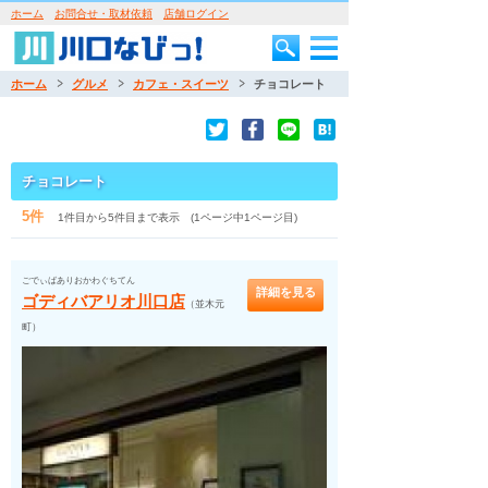
ホーム
お問合せ・取材依頼
店舗ログイン
ホーム
グルメ
カフェ・スイーツ
チョコレート
チョコレート
5件
1件目から5件目まで表示 (1ページ中1ページ目)
ごでぃばありおかわぐちてん
詳細を見る
ゴディバアリオ川口店
（並木元
町）