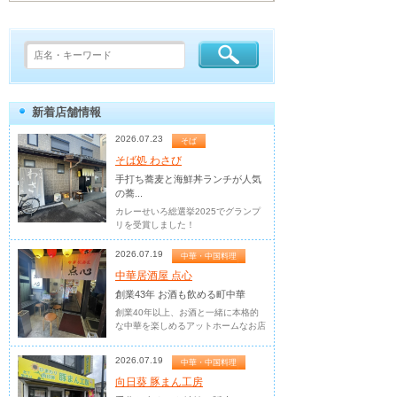
新着店舗情報
2026.07.23
そば
そば処 わさび
手打ち蕎麦と海鮮丼ランチが人気
の蕎...
カレーせいろ総選挙2025でグランプ
リを受賞しました！
2026.07.19
中華・中国料理
中華居酒屋 点心
創業43年 お酒も飲める町中華
創業40年以上、お酒と一緒に本格的
な中華を楽しめるアットホームなお店
2026.07.19
中華・中国料理
向日葵 豚まん工房