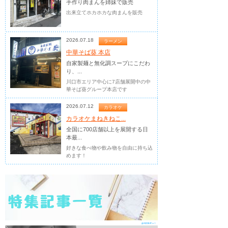
手作り肉まんを姉妹で販売
出来立てホカホカな肉まんを販売
2026.07.18
ラーメン
中華そば葵 本店
自家製麺と無化調スープにこだわ
り、...
川口市エリア中心に7店舗展開中の中
華そば葵グループ本店です
2026.07.12
カラオケ
カラオケまねきねこ...
全国に700店舗以上を展開する日
本最...
好きな食べ物や飲み物を自由に持ち込
めます！