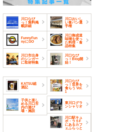
川口なび
川口おいし
っ！無料掲
い食パン選
載詳細
手権
川口御成道
FunnyFun
味噌を使っ
nyにGO
た料理・食
品特集
川口市出身
川口なび
のシンガー
っ！Blog開
に取材特集
始！
川口なび
KATSU総
っ！世界を
酒記
食らう Vol.
1
子供と楽し
東川口グラ
める川口市
ンシャリオ
内の遊び
場・施設
川口駅キュ
ポ・ラ５F
にあるカフ
ェふらっと