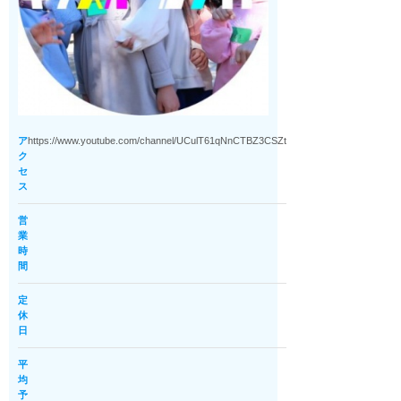
ア
https://www.youtube.com/channel/UCulT61qNnCTBZ3CSZtUCbIQ
ク
セ
ス
営
業
時
間
定
休
日
平
均
予