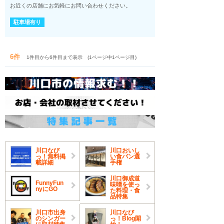
お近くの店舗にお気軽にお問い合わせください。
駐車場有り
6件
1件目から6件目まで表示 (1ページ中1ページ目)
川口なび
川口おいし
っ！無料掲
い食パン選
載詳細
手権
川口御成道
FunnyFun
味噌を使っ
nyにGO
た料理・食
品特集
川口市出身
川口なび
のシンガー
っ！Blog開