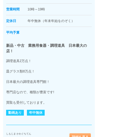
営業時間
10時～19時
定休日
年中無休（年末年始をのぞく）
平均予算
新品・中古 業務用食器・調理道具 日本最大の
店！
調理道具2万点！
皿グラス類8万点！
日本最大の調理道具専門館！
専門店なので、種類が豊富です!
買取も受付しております。
動画あり
年中無休
しもじま かわぐちてん