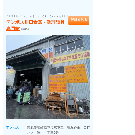
てんぽすかわぐちしょっき・ちょうりどうぐせんもんかん
詳細を見る
テンポス川口食器・調理道具
専門館
（榛松）
アクセス
東武伊勢崎線草加駅下車、新堀経由川口行
バス「道内」下車0分