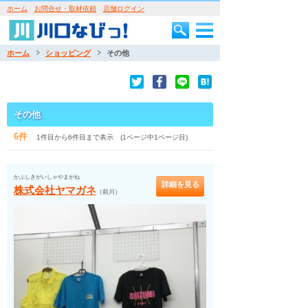
ホーム
お問合せ・取材依頼
店舗ログイン
ホーム
ショッピング
その他
その他
6件
1件目から6件目まで表示 (1ページ中1ページ目)
かぶしきがいしゃやまがね
詳細を見る
株式会社ヤマガネ
（前川）