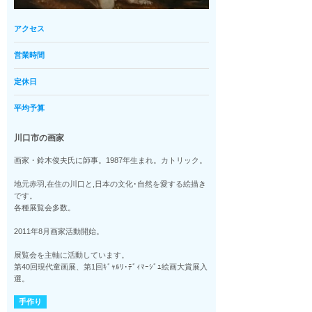
アクセス
営業時間
定休日
平均予算
川口市の画家
画家・鈴木俊夫氏に師事。1987年生まれ。カトリック。
地元赤羽,在住の川口と,日本の文化･自然を愛する絵描き
です。
各種展覧会多数。
2011年8月画家活動開始。
展覧会を主軸に活動しています。
第40回現代童画展、第1回ｷﾞｬﾙﾘ･ﾃﾞｨﾏｰｼﾞｭ絵画大賞展入
選。
手作り