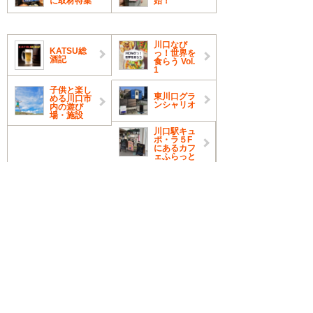
に取材特集
始！
川口なび
KATSU総
っ！世界を
酒記
食らう Vol.
1
子供と楽し
東川口グラ
める川口市
ンシャリオ
内の遊び
場・施設
川口駅キュ
ポ・ラ５F
にあるカフ
ェふらっと
新着店舗情報
2026.07.23
そば
そば処 わさび
手打ち蕎麦と海鮮丼ランチが人気