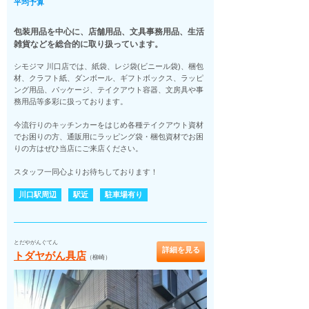
平均予算
包装用品を中心に、店舗用品、文具事務用品、生活
雑貨などを総合的に取り扱っています。
シモジマ 川口店では、紙袋、レジ袋(ビニール袋)、梱包
材、クラフト紙、ダンボール、ギフトボックス、ラッピ
ング用品、パッケージ、テイクアウト容器、文房具や事
務用品等多彩に扱っております。
今流行りのキッチンカーをはじめ各種テイクアウト資材
でお困りの方、通販用にラッピング袋・梱包資材でお困
りの方はぜひ当店にご来店ください。
スタッフ一同心よりお待ちしております！
川口駅周辺
駅近
駐車場有り
とだやがんぐてん
詳細を見る
トダヤがん具店
（柳崎）