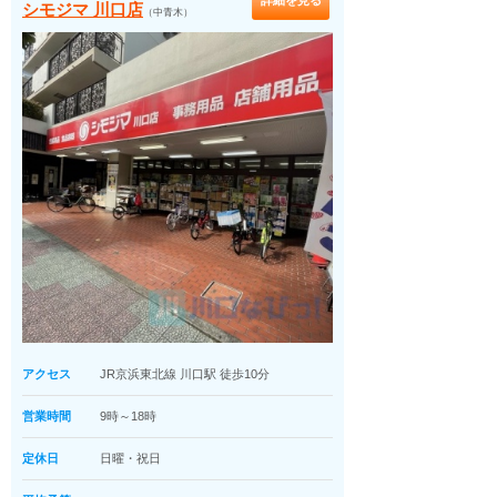
詳細を見る
シモジマ 川口店
（中青木）
アクセス
JR京浜東北線 川口駅 徒歩10分
営業時間
9時～18時
定休日
日曜・祝日